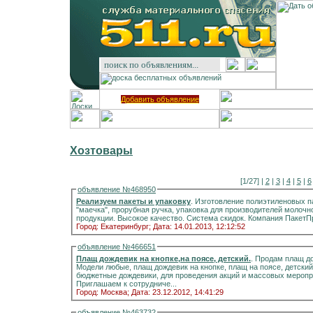
Добавить объявление
Хозтовары
[1/27] |
2
|
3
|
4
|
5
|
6
объявление №468950
Реализуем пакеты и упаковку
. Изготовление полиэтиленовых п
"маечка", прорубная ручка, упаковка для производителей молочной, мясной, хлебобулочной, три
продукции. Высокое качество. 
Город: Екатеринбург;
Дата: 14.01.2013, 12:12:52
объявление №466651
Плащ дождевик на кнопке,на поясе, детский.
. Продам плащ д
Модели любые, плащ дождевик на кнопке, плащ на поясе, детский 
бюджетные дождевики, для проведения акций и массовых меропр
Приглашаем к сотрудниче...
Город: Москва;
Дата: 23.12.2012, 14:41:29
объявление №463732