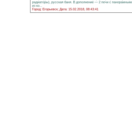
радиаторы), русская баня. В дополнение — 2 печи с панорамными стёклами.Информация на портале домиклайт.Вода
из ко...
Город: Егорьевск;
Дата: 15.02.2018, 08:43:41