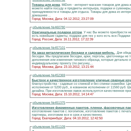
Товары для дома
. MiDom - интернет-магазин товаров для дома 
можете найти посуду и предметы интерьера, подарки и сувениры
принадлежности и товары для отдыха. Товары для дома из интер
домашнее ...
Город: Москва;
Дата: 04.12.2012, 23:27:09
объявление №460780
Оригинальные подарки оптом
. У нас Вы можете приобрести 
Город: Россия;
Дата: 16.11.2012, 17:22:39
объявление №457101
На заказ металлические беседки и садовая мебель.
. Для обе
беседки. Мы предлагаем беседки, арки, перголы, цветочницы не
дополнения или изменения типового образца, которые детально о
индивидуальному проекту (по рисунку,...
Город: Москва;
Дата: 23.10.2012, 13:21:44
объявление №452369
Быстрое и качественное изготовление уличные сварные кру
благоустройства - садовые со спинкой и без спинки скамейки. Ц
исполнении от 5200 руб., в кованном исполнении от 11560 руб. 
дизайна. При изготовлении лавок используется качественное про
Город: Москва;
Дата: 15.10.2012, 14:14:47
объявление №451375
Изготовление фирменных пакетов, пленки, фасовочных пак
изготовление пакетов с логопипом, изготовление пакетов с печа
партнеры, изготовим все в срок и качественно.
Город: Екатеринбург;
Дата: 04.10.2012, 12:42:50
объявление №451109