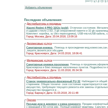
[1/27] |
2
|
3
|
4
|
5
Добавить объявление
Последние объявления:
Дистрибьюторы и продавцы
Xiaomi Redmi 4 PRO 32Gb (gold)
. Отличное состояние. Металич
и ударам стекло 2.5D, 3 gb оперативной памяти и 32 gb хранилищ
Комплект: коробка, зу (без переходника), USB-microUSB кабель, 
Город: Москва;
Дата: 20.04.2018, 13:09:16
Диллинговые услуги
Санитарная книжка
. Помощь в прохождении мед.комиссии,сан
,пишите,звоните,все обсудим.
Город: Красноярск;
Дата: 14.03.2018, 18:06:41
Медицинские услуги
Санитарные книжки,продление
. Помощь в продлении,оформле
Красноярска и близ лежащих населенных пунктов. Подробности 
Город: Красноярск;
Дата: 11.03.2018, 05:34:36
Дистрибьюторы и продавцы
Станок универсально-фрезерный FU-32
. Наблюдается общий 
старением. Общее техниче- ское состояние характеризуется как
имущество, требующее текущего ремонта или замены отдельных 
Имущество продается в ...
Город: Барнаул;
Дата: 01.03.2018, 20:11:48
Прочее
Продам дом в деревне у озера недорого
. Продам комфортный д
с верандой и 50 соток ижс. Полный комфорт квартиры. Санузел, холодная и горячая вода, отоплени