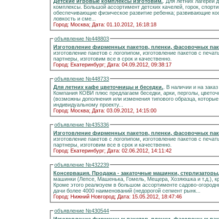
Детские игровые комплексы изготовим.
. Для летних лагерей 
комплексы. Большой ассортимент детских качелей, горок, спорти
обеспечивающие физическое развитие ребенка; развивающие ко
ловкость и сме...
Город: Москва;
Дата: 01.10.2012, 16:18:18
объявление №448803
Изготовление фирменных пакетов, пленки, фасовочных пак
изготовление пакетов с логопипом, изготовление пакетов с печа
партнеры, изготовим все в срок и качественно.
Город: Екатеринбург;
Дата: 04.09.2012, 09:38:17
объявление №448733
Для летних кафе цветочницы и беседки.
. В наличии и на зака
Компания КОВИ плюс предлагаем беседки, арки, перголы, цвето
(возможны дополнения или изменения типового образца, которые 
индивидуальному проекту...
Город: Москва;
Дата: 03.09.2012, 14:15:00
объявление №435336
Изготовление фирменных пакетов, пленки, фасовочных пак
изготовление пакетов с логопипом, изготовление пакетов с печа
партнеры, изготовим все в срок и качественно.
Город: Екатеринбург;
Дата: 02.06.2012, 14:11:42
объявление №432239
Консервация. Продажа - закаточные машинки, стерлизаторы
машинки (Лепсе, Машенька, Гомель, Мещера, Хозяюшка и т.д.), к
Кроме этого реализуем в большом ассортименте садово-огородны
дачи более 4000 наименований (недорогой сегмент рынк...
Город: Нижний Новгород;
Дата: 15.05.2012, 18:47:46
объявление №430544