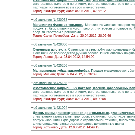
Изготовление фирменных пакетов, пленки, фасовочных пак
изготовление пакетов с логопипом, изготовление пакетов с печа
партнеры, изготовим все в срок и качественно.
Город: Екатеринбург;
Дата: 04.05.2012, 07:35:12
объявление №430078
Магазинчик Финских товаров.
. Магазинчик Финских товаров жде
продукты, бых. химия и много… много… интересных товаров из Фи
shop. ru Работаем с регионами.
Город: Санкт Петербург;
Дата: 30.04.2012, 20:09:46
объявление №428860
Сувениры из стекла
. Сувениры из стекла.Фигурки,композиции,би
Собственное производство,ручная работа. Ищем оптовых покупа
Город: Львов;
Дата: 23.04.2012, 14:54:00
объявление №425266
Меламиновая губка, микрофибра
. Продам меламиновую губку
Город: Москва;
Дата: 02.04.2012, 16:36:39
объявление №425135
Изготовление фирменных пакетов, пленки, фасовочных пак
изготовление пакетов с логопипом, изготовление пакетов с печа
партнеры, изготовим все в срок и качественно.
Город: Екатеринбург;
Дата: 02.04.2012, 09:09:08
объявление №421004
Диски, шины для спецтехники диагональные, для вилочных
спецтехники самосвалов, тракторов, вилочных погрузчиков, шин
погрузчиков, шины для дорожно строительной техники, пневматические, для кранов, шины для Белаза, бандажные
шины,спецшины, легкогрузовые шины, цельнолитые шины
Город: Хотьково;
Дата: 12.03.2012, 14:49:15