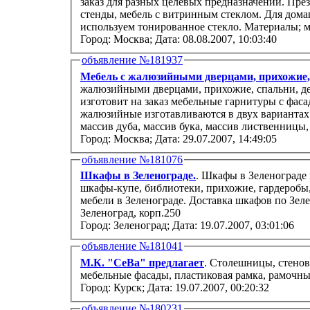
заказ для разных целевых предназначений. Презентация украшений, выставочные
стенды, мебель с витринным стеклом. Для дом
используем тонированное стекло. Материалы; м
Город: Москва;
Дата: 08.08.2007, 10:03:40
объявление №181937
Мебель с жалюзийными дверцами, прихожие, 
жалюзийными дверцами, прихожие, спальни, д
изготовит на заказ мебельные гарнитуры с фас
жалюзийные изготавливаются в двух вариантах 
массив дуба, массив бука, массив лиственницы,
Город: Москва;
Дата: 29.07.2007, 14:49:05
объявление №181076
Шкафы в Зеленограде.
. Шкафы в Зеленограде 
шкафы-купе, библиотеки, прихожие, гардероб
мебели в Зеленограде. Доставка шкафов по Зеле
Зеленоград, корп.250
Город: Зеленоград;
Дата: 19.07.2007, 03:01:06
объявление №181041
М.К. "СеВа" предлагает
. Столешницы, стенов
мебельные фасады, пластиковая рамка, рамочны
Город: Курск;
Дата: 19.07.2007, 00:20:32
объявление №180231