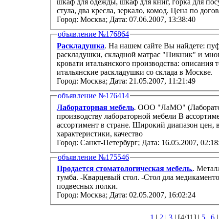
шкаф для одежды, шкаф для книг, горка для пос
стула, два кресла, зеркало, комод. Цена по дог
Город: Москва;
Дата: 07.06.2007, 13:38:40
объявление №176864
Раскладушка
. На нашем сайте Вы найдете: пу
раскладушки, складной матрас "Пикник" и многое другое. Представ
кровати итальянского производства: описания 
итальянские раскладушки со склада в Москве.
Город: Москва;
Дата: 21.05.2007, 11:21:49
объявление №176414
Лабораторная мебель
. ООО "ЛаМО" (Лабораторная
производству лабораторной мебели В ассортименте 7 серий мебели. Самый широкий
ассортимент в стране. Широкий диапазон цен, высокие эксплутационные
характеристики, качество
Город: Санкт-Петербург;
Дата: 16.05.2007, 02:18
объявление №175546
Продается стоматологическая мебель.
. Металлич
тумба. -Кварцевый стол. -Стол дла медикаментов
подвесных полки.
Город: Москва;
Дата: 02.05.2007, 16:02:24
1
|
2
|
3
| [4/11] |
5
|
6