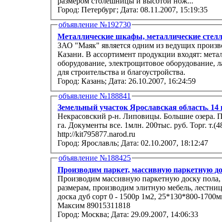
размером столешницы и высотой нож...
Город: Петербург;
Дата: 08.11.2007, 15:19:35
объявление №192730
Металлические шкафы, металлические стелл
ЗАО "Маяк" является одним из ведущих произв
Казани. В ассортимент продукции входят: мета
оборудование, электрощитовое оборудование, л
для строительства и благоустройства.
Город: Казань;
Дата: 26.10.2007, 16:24:59
объявление №188841
Земельный участок Ярославская область. 14 
Некрасовский р-н. Липовицы. Большие озера. П
га. Документы все. 1млн. 200тыс. руб. Торг. т.(4
http://kit795877.narod.ru
Город: Ярославль;
Дата: 02.10.2007, 18:12:47
объявление №188425
Производим паркет, массивную паркетную доск
Производим массивную паркетную доску пола, п
размерам, производим элитную мебель, лестниц
доска дуб сорт 0 - 1500р 1м2, 25*130*800-1700
Максим 89015311818
Город: Москва;
Дата: 29.09.2007, 14:06:33