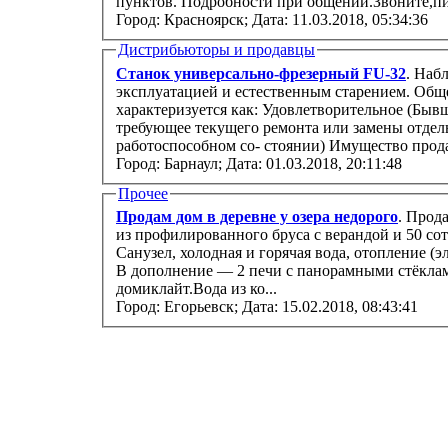
пунктов. Подробности при общении.Звоните,пи
Город: Красноярск;
Дата: 11.03.2018, 05:34:36
Дистрибьюторы и продавцы
Станок универсально-фрезерный FU-32
. Наб
эксплуатацией и естественным старением. Обще
характеризуется как: Удовлетворительное (Быв
требующее текущего ремонта или замены отдел
работоспособном со- стоянии) Имущес
Город: Барнаул;
Дата: 01.03.2018, 20:11:48
Прочее
Продам дом в деревне у озера недорого
. Прод
из профилированного бруса с верандой и 50 соток ижс. Полный комфорт квартиры.
Санузел, холодная и горячая вода, отопление (электрические радиаторы), русская баня.
В дополнение — 2 печи с панорамными стёкла
домиклайт.Вода из ко...
Город: Егорьевск;
Дата: 15.02.2018, 08:43:41