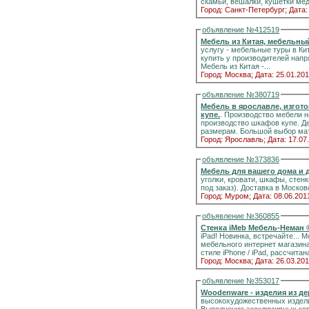
скамьи, вешалки, кушетки ме
Город: Санкт-Петербург;
Дата:
объявление №412519
Мебель из Китая, мебельный
услугу - мебельные туры в Ки
купить у производителей нап
Мебель из Китая -...
Город: Москва;
Дата: 25.01.201
объявление №380719
Мебель в ярославле, изгот
купе.
. Производство мебели н
производство шкафов купе. Д
размерам. Большой выбор мат
Город: Ярославль;
Дата: 17.07
объявление №373836
Мебель для вашего дома и 
уголки, кровати, шкафы, стенк
под заказ). Доставка в Москов
Город: Муром;
Дата: 08.06.201
объявление №360855
iPad! Новинка, встречайте... Модульная мебельна
мебельного интернет магазина
стиле iPhone / iPad, рассчитан
Город: Москва;
Дата: 26.03.201
объявление №353017
Woodenware - изделия из де
высокохудожественных изделий