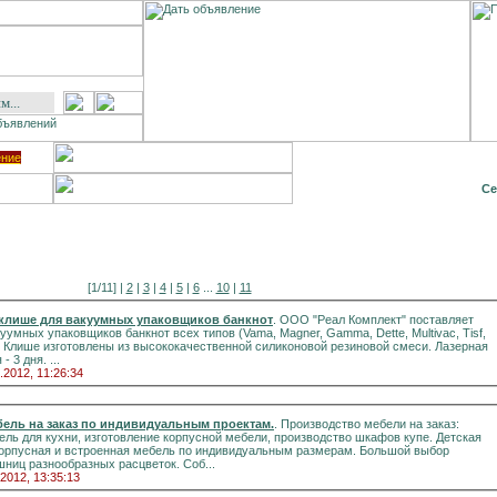
ение
Се
[1/11] |
2
|
3
|
4
|
5
|
6
...
10
|
11
клише для вакуумных упаковщиков банкнот
. ООО "Реал Комплект" поставляет
умных упаковщиков банкнот всех типов (Vama, Magner, Gamma, Dette, Multivac, Tisf,
 3 дня. ...
.2012, 11:26:34
бель на заказ по индивидуальным проектам.
. Производство мебели на заказ:
ель для кухни, изготовление корпусной мебели, производство шкафов купе. Детская
корпусная и встроенная мебель по индивидуальным размерам. Большой выбор
ниц разнообразных расцветок. Соб...
.2012, 13:35:13