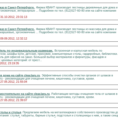
аз в Санкт-Петербурге.
. Фирма КВАНТ производит лестницы деревянные для дома и
одробнее по тел. (812)527-60-80 или на сайте компании
 31.10.2012, 23:31:13
аз в Санкт-Петербурге.
. Фирма КВАНТ производит лестницы из массива для дома и
одробнее по тел. (812)527-60-80 или на сайте компании
 09.09.2012, 12:32:12
ебель по индивидуальным размерам.
. Встроенная и корпусная мебель по
хни, шкафы-купе, детские, прихожие, компьютерные столы, гардеробные, библиотеки.
ель для офисов на заказ. Большой выбор материалов и фирнитуры, фасадов и
ценовых категорий: от прест...
.2012, 23:19:35
дома на сайте clear.laru.ru
. Эффективные способы очистки органов от шлаков в
.ru - рекомендации для очищения печени, кишечника, суставов, крови.
 27.05.2012, 21:55:04
стоятельно на сайте clear.laru.ru
. Работающие методы очищения тела от шлаков в
.ru - рекомендации для очищения печени, кишечника, суставов, крови.
 27.05.2012, 21:39:07
столы и стулья
. Предлагаем мебель на металлокаркасе собственного производства д
тания: стулья, табуреты, барные стулья, подстолья и столешницы к ним, а также секц