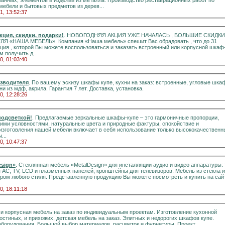
анных, элементов и изделий из металла. Производство реставрационных работ по
ебели и бытовых предметов из дерев...
1, 13:52:37
кция, скидки, подарки!
. НОВОГОДНЯЯ АКЦИЯ УЖЕ НАЧАЛАСЬ , БОЛЬШИЕ СКИДКИ
мебель» спешит Вас обрадовать , что до 31
кция , которой Вы можете воспользоваться и заказать встроенный или корпусной шкаф
м получить д...
0, 01:03:40
изводителя
. По вашему эскизу шкафы купе, кухни на заказ: встроенные, угловые шкафы
купе с фасадом из шпона. Кухни из мдф, акрила. Гарантия 7 лет. Доставка, установка.
0, 12:28:26
подсветкой!
. Предлагаемые зеркальные шкафы-купе – это гармоничные пропорции,
ми условностями, натуральные цвета и природные фактуры, спокойствие и
 изготовления нашей мебели включает в себя использование только высококачественн
...
0, 10:47:37
esign»
. Стеклянная мебель «MetalDesign» для инсталляции аудио и видео аппаратуры: 
енных панелей, кронштейны для телевизоров. Мебель из стекла и
ером любого стиля. Представленную продукцию Вы можете посмотреть и купить на сай
0, 18:11:18
орпусная мебель на заказ по индивидуальным проектам. Изготовление кухонной
борудования. Большой выбор материалов, расцветок и фурнитуры. Проект...