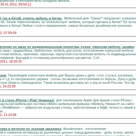
дицинские и кейтеринговую складную мебель.
 30.01.2012, 09:54:11
 тур в Китай, купить мебель в Китае.
. Мебельный дом "Гранат" предлагает уникаль
тай. Зачем переплачивать за "итальянскую" мебель, которая сделана в Китае? Её луч
рямую в Китае! Любые стили и направления, самые безумные дизайнерские решения.
2, 07:59:59
овление на заказ по индивидуальным проектам, кухни, офисная мебель, шкафы
а заказ: гардеробные, библиотеки, мебель для кухни, изготовление корпусной мебели,
етская мебель, прихожие, офисная, корпусная и встроенная мебель по индивидуальн
ериалов, фасадов и столешниц разнообразных расцветок. Соб...
.2011, 18:20:32
дачи
. Производим корпусную мебель для Ваших дома и дачи: стол, стулья, кухонные
и и т.д. из натурального дерева - сосны (возможно изготовление из березы, бука и дуба
скую область еженедельно. Также возможна доставка а/т и ж/д по всей России. Тел./ф..
1, 14:23:28
Стенка iMeb Мебель-Неман ® в стиле iPhone / iPad! Новинка!
. Для поклонников Apple! Для фанов стиля iPhone /
я система «iMeb» мебельной фабрики «Мебель-Неман»® на сайте
 «WellMebel» — айфонутая модульная стенка, запечатлённая в МДФ, четкость линий в
ая ...
1, 11:23:06
рева и металла по эскизам заказчика
. Woodenware - изготовление
 и элеменов интерьера из различных ценных пород древесины - дуба, ясеня, ореха.