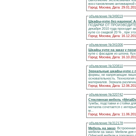
Выполнение эксклюзивных ков
восстановлению антикварной м
Город: Москва;
Дата: 29.01.201
объявление №349019
Шкафы-купе без наценки! А
ПОДАРКИ ОТ ПРОИЗВОДИТЕЛЯ «НАША МЕБЕЛЬ». Компания «Наша 
декабря 2010 года проходит а
купе со скидкой 20 % , при это
Город: Москва;
Дата: 16.12.201
объявление №341006
Шкафы купе на заказ у про
Город: Москва;
Дата: 16.10.201
объявление №320810
Зеркальные шкафы-купе с 
формы, не напрягающие лишни
основательность. Технология
материалов. Зеркала различны
Город: Москва;
Дата: 12.06.201
объявление №320742
Стеклянная мебель «MetalD
тумбы, подставки и стойки для АС, TV, LCD и плазм
металла сочетается с интерь
м...
Город: Москва;
Дата: 11.06.201
объявление №312178
Мебель на заказ
. Встроенная и к
мебели на заказ. Мебели для гостиных, и прихожих, детская мебель на заказ. Элитных и недорогих шкафов купе.
Офисной мебели и торгового о