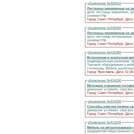
объявление №458415
Лестницы деревянные на зак
дачи: лестницы маршевые, эргономичные, интерьерные ... П
оооквант.Рф
Город: Санкт-Петербург;
Дата:
объявление №449306
Лестницы деревянные на зак
дачи: лестницы интерьерные, маршевые, эргономичные ... П
оооквант.Рф
Город: Санкт-Петербург;
Дата:
объявление №435386
Встроенная и корпусная м
индивидуальным размерам. Ку
Торговое оборудование и меб
столешниц. Мебель различных 
Город: Ярославль;
Дата: 02.06
объявление №434290
Методики очищения суставов 
домашних условиях. clear.laru
Город: Санкт-Петербург;
Дата:
объявление №434286
Способы очистки печени само
домашних условиях. clear.laru
Город: Санкт-Петербург;
Дата:
объявление №413249
Мебель на металлокаркасе 
предприятий общественного пи