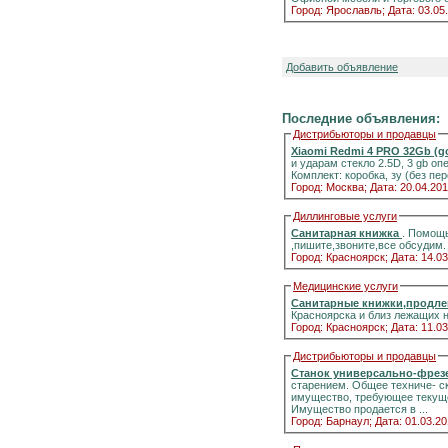
Город: Ярославль;
Дата: 03.05
Добавить объявление
Последние объявления:
Дистрибьюторы и продавцы
Xiaomi Redmi 4 PRO 32Gb (g
и ударам стекло 2.5D, 3 gb о
Комплект: коробка, зу (без п
Город: Москва;
Дата: 20.04.201
Диллинговые услуги
Санитарная книжка
. Помощь
,пишите,звоните,все обсудим.
Город: Красноярск;
Дата: 14.03
Медицинские услуги
Санитарные книжки,продле
Красноярска и близ лежащих 
Город: Красноярск;
Дата: 11.03
Дистрибьюторы и продавцы
Станок универсально-фрез
старением. Общее техниче- с
имущество, требующее текуще
Имущество продается в ...
Город: Барнаул;
Дата: 01.03.20