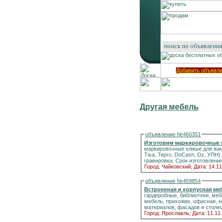
Добавить объявл
Другая мебель
объявление №460351
Изготовим маркировочные 
маркировочные клише для ваку
Tisa, Tepro, DoCash, Dz, УПН). Клише изготовлены из высококачественной силиконовой резиновой смеси. Лазерная
гравировка. Срок изготовления -
Город: Чайковский;
Дата: 14.11
объявление №459854
Встроенная и корпусная ме
гардеробные, библиотеки, меб
мебель, прихожие, офисная, 
материалов, фасадов и столеш
Город: Ярославль;
Дата: 11.11