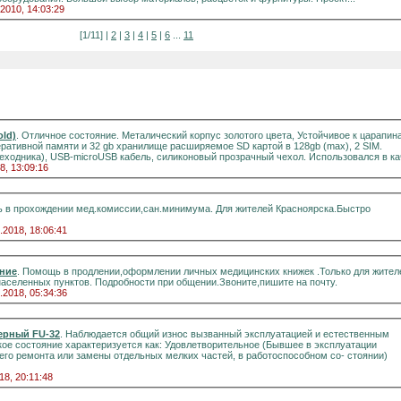
.2010, 14:03:29
[1/11] |
2
|
3
|
4
|
5
|
6
...
11
old)
. Отличное состояние. Металический корпус золотого цвета, Устойчивое к царапин
перативной памяти и 32 gb хранилище расширяемое SD картой в 128gb (max), 2 SIM.
ереходника), USB-microUSB кабель, силиконовый прозрачный чехол. Использовался в кач
8, 13:09:16
 в прохождении мед.комиссии,сан.минимума. Для жителей Красноярска.Быстро
.2018, 18:06:41
ние
. Помощь в продлении,оформлении личных медицинских книжек .Только для жител
населенных пунктов. Подробности при общении.Звоните,пишите на почту.
.2018, 05:34:36
ерный FU-32
. Наблюдается общий износ вызванный эксплуатацией и естественным
кое состояние характеризуется как: Удовлетворительное (Бывшее в эксплуатации
го ремонта или замены отдельных мелких частей, в работоспособном со- стоянии)
18, 20:11:48