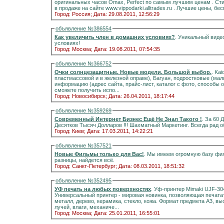
оригинальных часов Omax, Perfect по самым лучшим ценам . Ст
в продаже на сайте www.vippodarki.
Город: Россия;
Дата: 29.08.2011, 12:56:29
объявление №386554
Как увеличить член в домашних условиях?
. Уникальный виде
условиях!
Город: Москва;
Дата: 19.08.2011, 07:54:35
объявление №366752
Очки солнцезащитные. Новые модели. Большой выбор.
. Kai
пластмассовой и в железной оправе), Багуан, подростковые (мал
информацию (адрес сайта, прайс-лист, каталог с фото, способы оп
сможете получить испо...
Город: Новосибирск;
Дата: 26.04.2011, 18:17:44
объявление №359269
Современный Интернет Бизнес Ещё Не Знал Такого !
. За 60
Десятков Тысяч Долларов !
Город: Киев;
Дата: 17.03.2011, 14:22:21
объявление №357521
Новые Фильмы только для Вас!
. Мы имеем огромную базу фил
разницы, найдется всё.
Город: Санкт-Петербург;
Дата: 08.03.2011, 18:51:32
объявление №352495
УФ печать на любых поверхностях
. Уф-принтер Mimaki UJF-30
Универсальный принтер - мировая новинка, позволяющая печатат
металл, дерево, керамика, стекло, кожа. Формат предмета А3, в
лучей, влаги, механиче...
Город: Москва;
Дата: 25.01.2011, 16:55:01