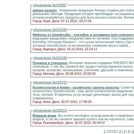
объявление №343997
amway каталог
. Уникальная продукция Amway создана для повс
домашнем обиходе. Продукция которая преобладает на украинск
которая розрабатует продукты для быта высокго качества. Интер
Город: Киев;
Дата: 07.11.2010, 10:27:00
объявление №341045
Wellness от Орифлэйм – коктейль и витамины для отличног
ведущими шведскими специалистами по питанию. Она поддержит 
Коктейль «Нэчурал Баланс» - это сухая питательная смесь (три протеина и клетчатка) для приготовления напитка,
который способствует естественному снижению веса и приба...
Город: Барнаул;
Дата: 16.10.2010, 22:14:11
объявление №334198
Подарки и сувениры
. Интернет-магазин подарков PRESENT-BO
сувениров. У нас Вы сможете без труда и потери времени купит
Город: Москва;
Дата: 28.08.2010, 03:03:02
объявление №329742
Косметология в Киеве - косметолог салона красоты
. Салон к
косметолога. Косметология - наш центр косметологии предлагает 
тела, пиллинг. В перечень услуг входит депиляция, маски для лиц
современное...
Город: Киев;
Дата: 30.07.2010, 17:58:20
объявление №328913
Вязаные вещи
. Вы хотите выглядеть всегда красиво и привлек
модели, а так же сможете заказать купить или же научиться, са
Город: Екатеринбург;
Дата: 26.07.2010, 20:44:37
1
| [2/13] |
3
|
4
|
5
|