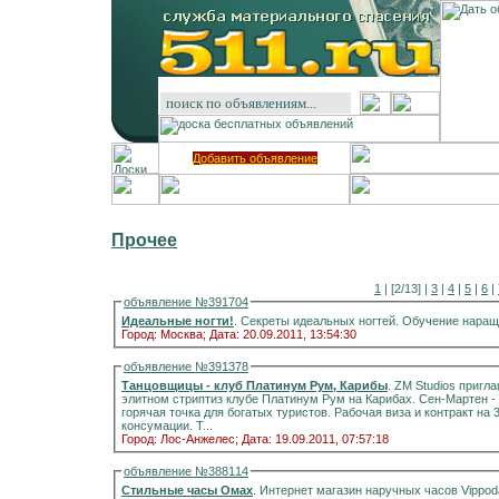
Добавить объявление
Прочее
1
| [2/13] |
3
|
4
|
5
|
6
|
объявление №391704
Идеальные ногти!
. Секреты идеальных ногтей. Обучение наращ
Город: Москва;
Дата: 20.09.2011, 13:54:30
объявление №391378
Танцовщицы - клуб Платинум Рум, Карибы
. ZM Studios приг
элитном стриптиз клубе Платинум Рум на Карибах. Сен-Мартен -
горячая точка для богатых туристов. Рабочая виза и контракт на
консумации. Т...
Город: Лос-Анжелес;
Дата: 19.09.2011, 07:57:18
объявление №388114
Стильные часы Омах
. Интернет магазин наручных часов Vippoda