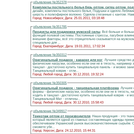
объявление №352378
Комплекты 
дизайн, комплекты постельного белья, Подушки и одеяло Лебяжий Пух, тик и овечья шерсть, Camel - тик, верблюжья
шерсть и полиэфирное волокно. Одеяла стеганные с кантом. На
Город: Новосибирск;
Дата: 25.01.2011, 03:18:48
объявление №351785
Продукты для поддержки мужской силы
. Всё больше и боль
функций половой системы. Постоянные стрессы, пагубное влиян
внешние факторы, всё это отрицательно сказывается на мужском
специально для ...
Город: Екатеринбург;
Дата: 19.01.2011, 17:02:34
объявление №350312
Оригинальный подарок - караоке для ног
. Лучшее средство 
физические нагрузки, особенно если они не в тягость, например 
танцзал - достаточно купить танцевальную панель - и можно зан
Танцевальный коврик - отли...
Город: Любой город;
Дата: 30.12.2010, 19:32:24
объявление №350305
Оригинальный подарок - танцевальная платформа
. Лучшее
формы - физические нагрузки, особенно если они не в тягость, н
ходить в танцзал - достаточно купить танцевальный коврик - и м
Танцевальный Мат - отличны...
Город: Любой город;
Дата: 30.12.2010, 15:58:43
объявление №349917
Трикотаж оптом от производителя
. Наша продукция - это ткан
который является одной из главных составляющих одежды преми
обеспечиваем Украинский рынок высококачественным сырьём. Ознакомившись с каталогом нашей продукции, Вы
сможете убе...
Город: Херсон;
Дата: 24.12.2010, 15:44:31