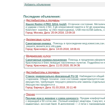
Добавить объявление
Последние объявления:
Дистрибьюторы и продавцы
Xiaomi Redmi 4 PRO 32Gb (gold)
. Отличное состояние. Металич
и ударам стекло 2.5D, 3 gb оперативной памяти и 32 gb хранилищ
Комплект: коробка, зу (без переходника), USB-microUSB кабель, 
Город: Москва;
Дата: 20.04.2018, 13:09:16
Диллинговые услуги
Санитарная книжка
. Помощь в прохождении мед.комиссии,сан
,пишите,звоните,все обсудим.
Город: Красноярск;
Дата: 14.03.2018, 18:06:41
Медицинские услуги
Санитарные книжки,продление
. Помощь в продлении,оформле
Красноярска и близ лежащих населенных пунктов. Подробности 
Город: Красноярск;
Дата: 11.03.2018, 05:34:36
Дистрибьюторы и продавцы
Станок универсально-фрезерный FU-32
. Наблюдается общий 
старением. Общее техниче- ское состояние характеризуется как
имущество, требующее текущего ремонта или замены отдельных 
Имущество продается в ...
Город: Барнаул;
Дата: 01.03.2018, 20:11:48
Прочее
Продам дом в деревне у озера недорого
. Продам комфортный д
с верандой и 50 соток ижс. Полный комфорт квартиры. Санузел, холодная и горячая вода, отоплени
радиаторы), русская баня. В дополнение — 2 печи с панорамными стёклами.Информация на портале домиклайт.Вода