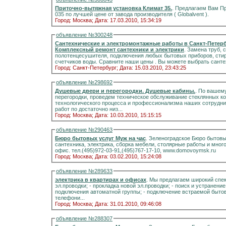
Приточно-вытяжная установка Климат 35.
. Предлагаем Вам П
035 по лучшей цене от завода производителя ( Globalvent ).
Город: Москва;
Дата: 17.03.2010, 15:34:19
объявление №300248
Сантехнические и электромонтажные работы в Санкт-Петербурге по лучшим ц
Комплексный ремонт сантехники и электрики
. Замена труб, 
полотенцесушителя, подключения любых бытовых приборов, стир
счетчиков воды. Сравните наши цены .
Город: Санкт-Петербург;
Дата: 15.03.2010, 23:43:25
объявление №298692
Душевые двери и перегородки. Душевые кабины.
. По вашему заказу м
перегородки, проведем техническое обслуживание стеклянных конструкций. Благодаря современной организации
технологического процесса и профессионализма наших сотрудн
работ по достаточно низ...
Город: Москва;
Дата: 10.03.2010, 15:15:15
объявление №290463
Бюро бытовых услуг Муж на час
. Зеленоградское Бюро бытовых услуг Муж н
сантехника, электрика, сборка мебели, столярные работы и мног
офис. тел.(495)972-03-91,(495)767-17-10, www.domovoymsk.ru
Город: Москва;
Дата: 03.02.2010, 15:24:08
объявление №289633
электрика в квартирах и офисах
. Мы предлагаем широкий спек
эл.проводки; - прокладка новой эл.проводки; - поиск и устранени
подключения автоматной группы; - подключение встраемой бытовой
телефони...
Город: Москва;
Дата: 31.01.2010, 09:46:08
объявление №288307