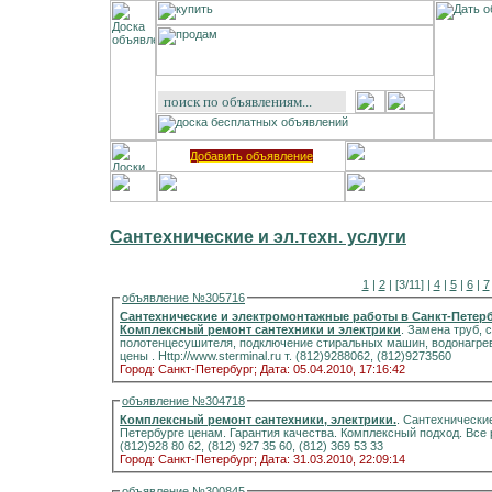
Добавить объявление
Сантехнические и эл.техн. услуги
1
|
2
| [3/11] |
4
|
5
|
6
|
7
объявление №305716
Сантехнические и электромонтажные работы в Санкт-Петербурге по лучшим ц
Комплексный ремонт сантехники и электрики
. Замена труб, 
полотенцесушителя, подключение стиральных машин, водонагрев
цены . Http://www.sterminal.ru т. (812)9288062, (812)9273560
Город: Санкт-Петербург;
Дата: 05.04.2010, 17:16:42
объявление №304718
Комплексный ремонт сантехники, электрики.
. Сантехнически
Петербурге ценам. Гарантия качества. Комплексный подход. Все ра
(812)928 80 62, (812) 927 35 60, (812) 369 53 33
Город: Санкт-Петербург;
Дата: 31.03.2010, 22:09:14
объявление №300845