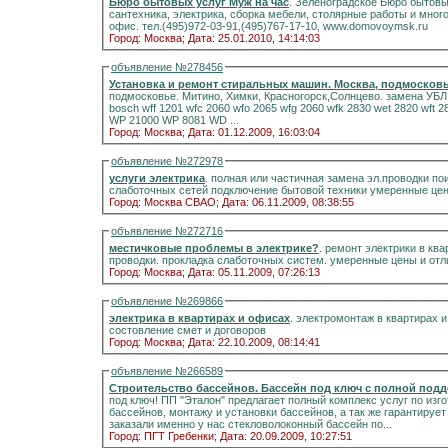
Бюро бытовых услуг Муж на час
. Зеленоградское Бюро бытовых услуг Муж н
сантехника, электрика, сборка мебели, столярные работы и мног
офис. тел.(495)972-03-91,(495)767-17-10, www.domovoymsk.ru
Город: Москва;
Дата: 25.01.2010, 14:14:03
объявление №278456
Установка и ремонт стиральных машин. Москва, подмосковь
подмосковье. Митино, Химки, Красногорск,Солнцево. замена УБЛ - 1800-3000р +7-495-510-9282 ht
bosch wff 1201 wfc 2060 wfo 2065 wfg 2060 wfk 2830 wet 2820 w
WP 21000 WP 8081 WD ...
Город: Москва;
Дата: 01.12.2009, 16:03:04
объявление №272978
услуги электрика
. полная или частичная замена эл.проводки по
слаботочных сетей подключение бытовой техники умеренные цен
Город: Москва СВАО;
Дата: 06.11.2009, 08:38:55
объявление №272716
местичковые проблемы в электрике?
. ремонт электрики в кв
проводки. прокладка слаботочных систем. умеренные цены и отл
Город: Москва;
Дата: 05.11.2009, 07:26:13
объявление №269866
электрика в квартирах и офисах
. электромонтаж в квартирах 
состовление смет и договоров
Город: Москва;
Дата: 22.10.2009, 08:14:41
объявление №266589
Строительство бассейнов. Бассейн под ключ с полной под
под ключ! ПП "Эталон" предлагает полный комплекс услуг по изг
бассейнов, монтажу и установки бассейнов, а так же гарантируе
заказали именно у нас стекловолоконный бассейн по...
Город: ПГТ Гребенки;
Дата: 20.09.2009, 10:27:51