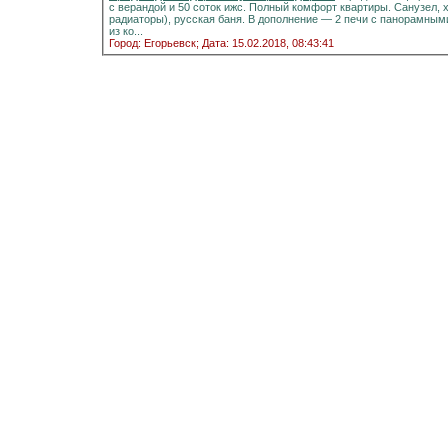
с верандой и 50 соток ижс. Полный комфорт квартиры. Санузел, холодная и горячая вода, отоплени
радиаторы), русская баня. В дополнение — 2 печи с панорамными стёклами.Информация на портале домиклайт.Вода
из ко...
Город: Егорьевск;
Дата: 15.02.2018, 08:43:41