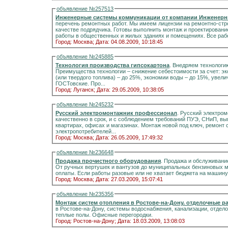
объявление №257513
Инженерные системы коммуникации от компании Инженерн
перечень ремонтных работ. Мы имеем лицензии на ремонтно-стр
качестве подрядчика. Готовы выполнить монтаж и проектирован
работы в общественных и жилых зданиях и помещениях. Все рабо
Город: Москва;
Дата: 04.08.2009, 10:18:45
объявление №245885
Технология производства гипсокартона
. Внедряем технологи
Преимущества технологии – снижение себестоимости за счет: экономии гипса на 1-2кг на листе 3м.кв., экономии газа
(или твердого топлива) – до 25%, экономии воды – до 15%, увеличения производительности - до 50%. Параметры ГКЛ –
ГОСТовские. Про...
Город: Луганск;
Дата: 29.05.2009, 10:38:05
объявление №245232
Русский электромонтажник профессионал
. Русский электром
качественно в срок, и с соблюдением требований ПУЭ, СНиП, выполнит любые
квартирах, офисах и магазинах. Монтаж новой под ключ, ремонт
электропотребителей...
Город: Москва;
Дата: 26.05.2009, 17:49:32
объявление №236648
Продажа прочистного оборудования
. Продажа и обслуживани
От ручных вертушек и вантузов до муниципальных бензиновых 
оплаты. Если работы разовые или не хватает бюджета на машину
Город: Москва;
Дата: 27.03.2009, 15:07:41
объявление №235356
Монтаж систем отопления в Ростове-на-Дону. отделочные р
в Ростове-на-Дону, системы водоснабжения, канализации, отдел
теплые полы. Офисные перегородки.
Город: Ростов-на-Дону;
Дата: 18.03.2009, 13:08:03