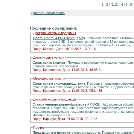
1
|
2
| [3/11] |
4
|
5
|
6
Добавить объявление
Последние объявления:
Дистрибьюторы и продавцы
Xiaomi Redmi 4 PRO 32Gb (gold)
. Отличное состояние. Металич
и ударам стекло 2.5D, 3 gb оперативной памяти и 32 gb хранилищ
Комплект: коробка, зу (без переходника), USB-microUSB кабель, 
Город: Москва;
Дата: 20.04.2018, 13:09:16
Диллинговые услуги
Санитарная книжка
. Помощь в прохождении мед.комиссии,сан
,пишите,звоните,все обсудим.
Город: Красноярск;
Дата: 14.03.2018, 18:06:41
Медицинские услуги
Санитарные книжки,продление
. Помощь в продлении,оформле
Красноярска и близ лежащих населенных пунктов. Подробности 
Город: Красноярск;
Дата: 11.03.2018, 05:34:36
Дистрибьюторы и продавцы
Станок универсально-фрезерный FU-32
. Наблюдается общий 
старением. Общее техниче- ское состояние характеризуется как
имущество, требующее текущего ремонта или замены отдельных 
Имущество продается в ...
Город: Барнаул;
Дата: 01.03.2018, 20:11:48
Прочее
Продам дом в деревне у озера недорого
. Продам комфортный д