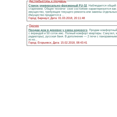
Дистрибьюторы и продавцы
Станок универсально-фрезерный FU-32
. Наблюдается общий 
старением. Общее техниче- ское состояние характеризуется как
имущество, требующее текущего ремонта или замены отдельных 
Имущество продается в ...
Город: Барнаул;
Дата: 01.03.2018, 20:11:48
Прочее
Продам дом в деревне у озера недорого
. Продам комфортный д
с верандой и 50 соток ижс. Полный комфорт квартиры. Санузел, холодная и горячая вода, отоплени
радиаторы), русская баня. В дополнение — 2 печи с панорамными стёклами.Информация на портале домиклайт.Вода
из ко...
Город: Егорьевск;
Дата: 15.02.2018, 08:43:41