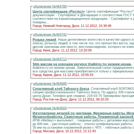
объявление №464780
Центр сертификации «Ростест»
. Центр сертификации "Ростес
документации: - Сертификат и Декларация о соответствии ГОСТ Р / техническим регламентам; - Сертификат
соответствия на взрывозащищенную продукцию; - Сертификат и Декларация пожарной безопасности, Оценка
пожарны...
Город: Нижний Новгород;
Дата: 11.12.2012, 15:39:48
объявление №464742
Розыск людей
. Наше детективное агентство в качестве одного 
поиску, розыску людей, в том числе тех, кто пропал без вести, з
другим причинам или просто, местонахождение, которого не изве
Город: Киев;
Дата: 11.12.2012, 13:20:09
объявление №464713
Slim массаж на хорошем ресурсе thaikirov по низким ценам.
.
thaikirov.ru по низким ценам. Замечательный салон традиционног
все средства для массажа приобретаются только у официальных
Город: Киров;
Дата: 11.12.2012, 10:55:53
объявление №464685
Спортивный клуб Тайского бокса
. Спортивный клуб SORTAKS
секцию профессионального Тайского бокса. По адресу 339 стрелк
центр Дукат. Телефон для справок: 219-03-75 Тренировки проходят: п
Город: Ростов-на-Дону;
Дата: 11.12.2012, 06:20:20
объявление №464504
Изготовление деталей по чертежам. Фрезерные работы. Мет
Механообработка. Сварочные работы. Плазменный раскрой 
ИПФ «Мебиус» выполняет: - токарные работы с деталями массой до 20 кг; - фрезерные работы с деталями габаритами
до 600 мм; - расточные работы; - плоско-шлифовальные работы; - работы по раскрою листового металла толщиной до
35 мм на установке плазменной резки с ЧПУ; - гибочные работ
Город: Москва;
Дата: 10.12.2012, 12:12:43