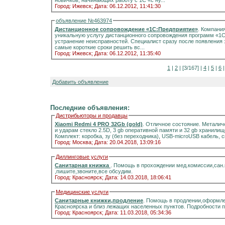
новичков, начинающих работу с 1С «с ну...
Город: Ижевск;
Дата: 06.12.2012, 11:41:30
объявление №463974
Дистанционное сопровождение «1С:Предприятие»
. Компани
уникальную услугу дистанционного сопровождения программ «1С
устранение неисправностей. Специалист сразу после появления
самые короткие сроки решить вс...
Город: Ижевск;
Дата: 06.12.2012, 11:35:40
1
|
2
| [3/167] |
4
|
5
|
6
Добавить объявление
Последние объявления:
Дистрибьюторы и продавцы
Xiaomi Redmi 4 PRO 32Gb (gold)
. Отличное состояние. Металич
и ударам стекло 2.5D, 3 gb оперативной памяти и 32 gb хранилищ
Комплект: коробка, зу (без переходника), USB-microUSB кабель, 
Город: Москва;
Дата: 20.04.2018, 13:09:16
Диллинговые услуги
Санитарная книжка
. Помощь в прохождении мед.комиссии,сан
,пишите,звоните,все обсудим.
Город: Красноярск;
Дата: 14.03.2018, 18:06:41
Медицинские услуги
Санитарные книжки,продление
. Помощь в продлении,оформле
Красноярска и близ лежащих населенных пунктов. Подробности 
Город: Красноярск;
Дата: 11.03.2018, 05:34:36