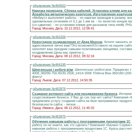
объявление №464502
Нарезка проводов. Сборка кабелей. Установка клемм для р
Доработка металлических корпусов. Изготовление корпусо
«Мебиус» выполняет работы: - по нарезке проводов в размер. многожильные сечением от 0,1 до 1,5 мм кв.
одножильные сечением от 0,1 до 1 мм кв. - по зачистке концов проводов с полным или частичным снятием изоляции
(со сдвигом); - по установке клемм для разъемов типа minifit, PHU
Город: Москва;
Дата: 10.12.2012, 12:06:41
объявление №464266
Новогоднее поздравление от Деда Мороза
. Хотите заказать 
адресованное лично вам?Это возможно!Оставьте на нашем сайте
наполнят ваш праздник самыми позитивными эмоциями, составив
поздравление.Цены вас приятно у...
Город: Москва;
Дата: 08.12.2012, 09:32:16
объявление №464195
Шенгенськи і робочі візи
. Шенгенськи і робочі візи. Працюємо 
400Є,360/90-750,45/30-250Є,14/14-200Є Робоча Віза-360/180-(20
факту!
Город: Львов;
Дата: 07.12.2012, 14:50:35
объявление №463976
Создание интернет-сайта для продвижения бизнеса
. Интерн
существования бизнеса. У Вас до сих пор нет сайта? Компания 
предлагаем услугу создания сайта на базе программных продуктов «1С-Битрикс». «1С-Бит
безопасности сайта; - легкое ...
Город: Ижевск;
Дата: 06.12.2012, 11:45:32
объявление №463975
Обучение навыкам работы с программными продуктами 1С
работу но не знаете, как это сделать? Компания «Баланс-Сервис
навыкам работы с программными продуктами 1С. Курсы рассчита