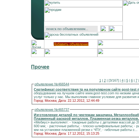
Добавить объявление
Прочее
1
|
2
| [3/167] |
4
|
5
|
6
|
7
объявление №466544
Сертификат соответствия тр на популярном сайте gost-test
оборудование на лучшем сайте www.gost-test.com по низким цен
услуг только у нас. Мы выполним главное условие для развития 
Город: Москва;
Дата: 22.12.2012, 12:44:49
объявление №465737
Изготовление деталей по чертежам заказчика. Металлообра
Плазменный раскрой металлов. Плазменная резка металлов
«Мебиус» выполняет: - токарные работы с деталями массой до 20 кг; - фрезерные работы с деталями габаритами до
600 мм; - расточные работы; - плоско-шлифовальные работы; - работы по раскрою листового металла толщиной до 35
мм на установке плазменной резки с ЧПУ; - гибочные работы с...
Город: Москва;
Дата: 17.12.2012, 15:13:25