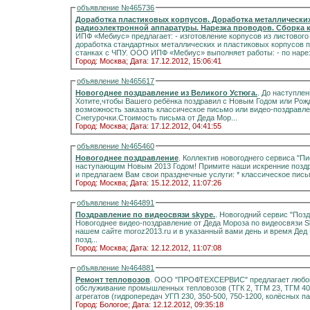
объявление №465736
Доработка пластиковых корпусов. Доработка металлических
радиоэлектронной аппаратуры. Нарезка проводов. Сборка к
ИПФ «Мебиус» предлагает: - изготовление корпусов из листового металла на станках с ЧПУ по Вашим чертежам; -
доработка стандартных металлических и пластиковых корпусов под размещение радиоэлектро
станках с ЧПУ. ООО ИПФ «Мебиус
Город: Москва;
Дата: 17.12.2012, 15:06:41
объявление №465617
Новогоднее поздравление из Великого Устюга.
. До наступле
Хотите,чтобы Вашего ребёнка поздравил с Новым Годом или Рож
возможность заказать классическое письмо или видео-поздравле
Снегурочки.Стоимость письма от Деда Мор...
Город: Москва;
Дата: 17.12.2012, 04:41:55
объявление №465460
Новогоднее поздравление
. Коллектив новогоднего сервиса "П
наступающим Новым 2013 Годом! Примите наши искренние позд
и предлагаем Вам свои празднечн
Город: Москва;
Дата: 15.12.2012, 11:07:26
объявление №464891
Поздравление по видеосвязи skype.
. Новогодний сервис "Поз
Новогоднее видео-поздравление от Деда Мороза по видеосвязи S
нашем сайте moroz2013.ru и в указанный вами день и время Дед
позд...
Город: Москва;
Дата: 12.12.2012, 11:07:08
объявление №464881
Ремонт тепловозов
. ООО "ПРОФТЕХСЕРВИС" предлагает любой 
обслуживание промышленных тепловозов (ТГК 2, ТГМ 23, ТГМ 40, Т
агрегатов (гидропередач УГП 230, 350-500, 750-1200, колёсных па
Город: Бологое;
Дата: 12.12.2012, 09:35:18