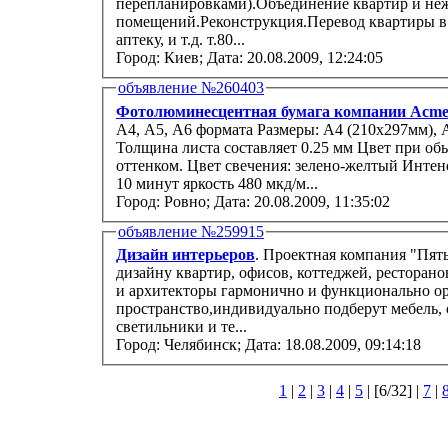
перепланировками).Объединение квартир и н
помещений.Реконструкция.Перевод квартиры в 
аптеку, и т.д. т.80...
Город: Киев;
Дата: 20.08.2009, 12:24:05
объявление №260403
Фотолюминесцентная бумага компании Acme
А4, А5, А6 формата Размеры: А4 (210х297мм), А5 (105х148мм), А6 (52.5х74мм)
Толщина листа составляет 0.25 мм Цвет при об
оттенком. Цвет свечения: зелено-желтый Интенсивность свечения составляет: - первые
10 минут яркость 480 мкд/м...
Город: Ровно;
Дата: 20.08.2009, 11:35:02
объявление №259915
Дизайн интерьеров
. Проектная компания "Пять элем
дизайну квартир, офисов, коттеджей, рестора
и архитекторы гармонично и функционально о
пространство,индивидуально подберут мебель, отдело
светильники и те...
Город: Челябинск;
Дата: 18.08.2009, 09:14:18
1
|
2
|
3
|
4
|
5
| [6/32] |
7
|