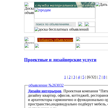
Добавить объявление
Проектные и дизайнерские услуги
1
|
2
|
3
|
4
|
5
| [6/32] |
7
|
8
|
объявление №263032
Дизайн интерьеров
. Проектная компания "Пять элем
дизайну квартир, офисов, коттеджей, рестора
и архитекторы гармонично и функционально о
пространство,индивидуально подберут мебель, отдело