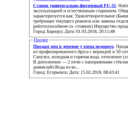
Станок универсально-фрезерный FU-32
. Наб
эксплуатацией и естественным старением. Обще
характеризуется как: Удовлетворительное (Быв
требующее текущего ремонта или замены отдел
работоспособном со- стоянии) Имущес
Город: Барнаул;
Дата: 01.03.2018, 20:11:48
Прочее
Продам дом в деревне у озера недорого
. Прод
из профилированного бруса с верандой и 50 соток ижс. Полный комфорт квартиры.
Санузел, холодная и горячая вода, отопление (электрические радиаторы), русская баня.
В дополнение — 2 печи с панорамными стёкла
домиклайт.Вода из ко...
Город: Егорьевск;
Дата: 15.02.2018, 08:43:41