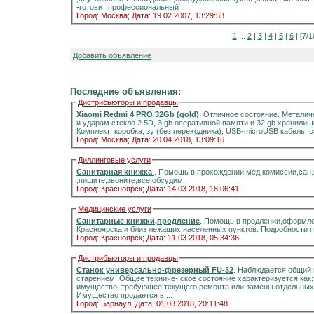
-готовит профессиональный ...
Город: Москва;
Дата: 19.02.2007, 13:29:53
1
...
2
|
3
|
4
|
5
|
6
| [7/1
Добавить объявление
Последние объявления:
Дистрибьюторы и продавцы
Xiaomi Redmi 4 PRO 32Gb (gold)
. Отличное состояние. Металич
и ударам стекло 2.5D, 3 gb оперативной памяти и 32 gb хранилищ
Комплект: коробка, зу (без переходника), USB-microUSB кабель, 
Город: Москва;
Дата: 20.04.2018, 13:09:16
Диллинговые услуги
Санитарная книжка
. Помощь в прохождении мед.комиссии,сан
,пишите,звоните,все обсудим.
Город: Красноярск;
Дата: 14.03.2018, 18:06:41
Медицинские услуги
Санитарные книжки,продление
. Помощь в продлении,оформле
Красноярска и близ лежащих населенных пунктов. Подробности 
Город: Красноярск;
Дата: 11.03.2018, 05:34:36
Дистрибьюторы и продавцы
Станок универсально-фрезерный FU-32
. Наблюдается общий 
старением. Общее техниче- ское состояние характеризуется как
имущество, требующее текущего ремонта или замены отдельных 
Имущество продается в ...
Город: Барнаул;
Дата: 01.03.2018, 20:11:48