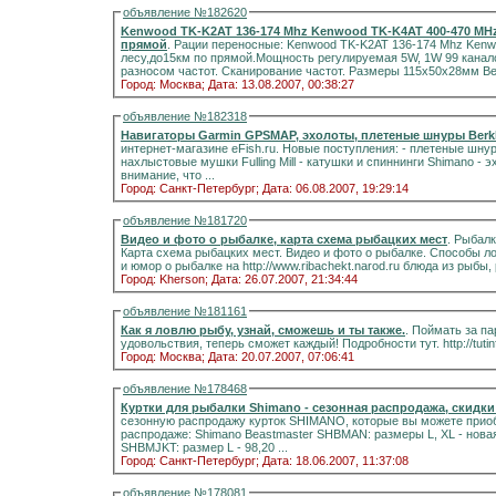
объявление №182620
Kenwood TK-K2AT 136-174 Mhz Kenwood TK-K4AT 400-470 MHz 
прямой
. Рации переносные: Kenwood TK-K2AT 136-174 Mhz Kenw
лесу,до15км по прямой.Мощность регулируемая 5W, 1W 99 кана
разносом частот. Сканирование частот. Размеры 115х50х28мм Вес
Город: Москва;
Дата: 13.08.2007, 00:38:27
объявление №182318
Навигаторы Garmin GPSMAP, эхолоты, плетеные шнуры Berk
интернет-магазине eFish.ru. Новые поступления: - плетеные шнуры Berkley - Fire Line и Fire Line Cristal, SpiderWire -
нахлыстовые мушки Fulling Mill - катушки и спиннинги Shimano - эхолоты Humminbird и Bottom Line Обращаем особое
внимание, что ...
Город: Санкт-Петербург;
Дата: 06.08.2007, 19:29:14
объявление №181720
Видео и фото о рыбалке, карта схема рыбацких мест
. Рыбалк
Карта схема рыбацких мест. Видео и фото о рыбалке. Способы ло
и юмор о рыбалке на http://www.ribachekt.narod.ru блюда из рыб
Город: Kherson;
Дата: 26.07.2007, 21:34:44
объявление №181161
Как я ловлю рыбу, узнай, сможешь и ты также.
. Поймать за па
удовольствия, теперь сможет каждый! Подробности тут. http://tutin
Город: Москва;
Дата: 20.07.2007, 07:06:41
объявление №178468
Куртки для рыбалки Shimano - сезонная распродажа, скидки
сезонную распродажу курток SHIMANO, которые вы можете приобрести со скидкой 50
распродаже: Shimano Beastmaster SHBMAN: размеры L, XL - новая цена 82,42 у.е. (старая цена 164,83 у.е.) Beastmaster
SHBMJKT: размер L - 98,20 ...
Город: Санкт-Петербург;
Дата: 18.06.2007, 11:37:08
объявление №178081