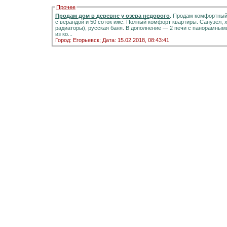
Прочее
Продам дом в деревне у озера недорого
. Продам комфортный д
с верандой и 50 соток ижс. Полный комфорт квартиры. Санузел, холодная и горячая вода, отоплени
радиаторы), русская баня. В дополнение — 2 печи с панорамными стёклами.Информация на портале домиклайт.Вода
из ко...
Город: Егорьевск;
Дата: 15.02.2018, 08:43:41