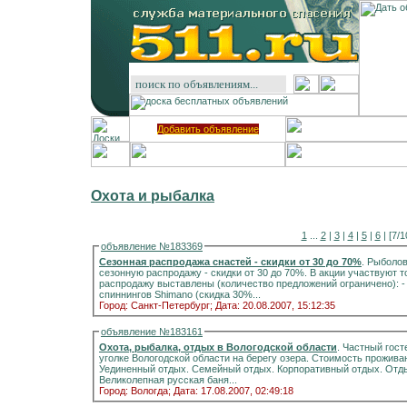
Добавить объявление
Охота и рыбалка
1
...
2
|
3
|
4
|
5
|
6
| [7/1
объявление №183369
Сезонная распродажа снастей - скидки от 30 до 70%
. Рыболов
сезонную распродажу - скидки от 30 до 70%. В акции участвуют то
распродажу выставлены (количество предложений ограничено): - Ряд моделей удилищ Shimano (скидка 50%) и
спиннингов Shimano (скидка 30%...
Город: Санкт-Петербург;
Дата: 20.08.2007, 15:12:35
объявление №183161
Охота, рыбалка, отдых в Вологодской области
. Частный гост
уголке Вологодской области на берегу озера. Стоимость проживания 500 руб./чел./сут. Русский Север. Отдых.
Уединенный отдых. Семейный отдых. Корпоративный отдых. Отды
Великолепная русская баня...
Город: Вологда;
Дата: 17.08.2007, 02:49:18