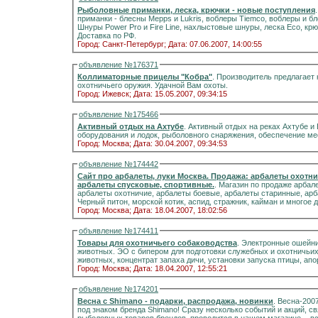
Рыболовные приманки, леска, крючки - новые поступления
приманки - блесны Mepps и Lukris, воблеры Tiemco, воблеры и бл
Шнуры Power Pro и Fire Line, нахлыстовые шнуры, леска Eco, крючки Kamasan. Распродаж
Доставка по РФ.
Город: Санкт-Петербург;
Дата: 07.06.2007, 14:00:55
объявление №176371
Коллиматорные прицелы "Кобра"
. Производитель предлагает
охотничьего оружия. Удачной Вам охоты.
Город: Ижевск;
Дата: 15.05.2007, 09:34:15
объявление №175466
Активный отдых на Ахтубе
. Активный отдых на реках Ахтубе и Волге. Обеспечение всего путешествия, прокат
оборудования и лодок, рыбол
Город: Москва;
Дата: 30.04.2007, 09:34:53
объявление №174442
Сайт про арбалеты, луки Москва. Продажа: арбалеты охотни
арбалеты спусковые, спортивные.
. Магазин по продаже арбале
арбалеты охотничие, арбалеты боевые, арбалеты старинные, арбалеты спусков
Черный питон, морской котик, аспид, стражник, кайман и многое д
Город: Москва;
Дата: 18.04.2007, 18:02:56
объявление №174411
Товары для охотничьего собаководства
. Электронные ошейни
животных. ЭО с бипером для подготовки служебных и охотничьих собак. Апортировочные ружья, сис
животных, концентрат запаха дичи, установки запуска птицы, а
Город: Москва;
Дата: 18.04.2007, 12:55:21
объявление №174201
Весна с Shimano - подарки, распродажа, новинки
. Весна-200
под знаком бренда Shimano! Сразу несколько событий и акций, связанных с одним из самых популярных на рынке