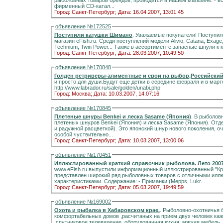
рыболовных товаров брендов, проводится в нашем магазине. - всю весну каждый покупатель получает в подарок
фирменный CD-катал...
Город: Санкт-Петербург;
Дата: 16.04.2007, 13:01:45
объявление №172525
Поступили катушки Шимано
. Уважаемые покупатели! Поступили катушки Shimano (европейский рынок) в интернет-
магазин eFish.ru. Среди поступлений модели Alivio, Catana, Exage,
Город: Санкт-Петербург;
Дата: 28.03.2007, 10:49:50
объявление №170848
Голден ретриверы-алиментные и свои на выбор,Российский
и просто для души.Будут еще детки в середине февраля и в марте.Запись на щенков.Цена 20000р,торг уместен
http://www.labrador.ru/sale/golden/unabi.php
Город: Москва;
Дата: 10.03.2007, 14:07:16
объявление №170845
Плетеные шнуры Benkei и леска Sasame (Япония)
. В рыболов
плетеных шнуров Benkei (Япония) и леска Sasame (Япония). Отдельно обратим внимание на «Benkei PE 5 color» (120м
и радужной расцветкой). Это японский шнур нового поколения, 
особой чуствительно...
Город: Санкт-Петербург;
Дата: 10.03.2007, 13:00:06
объявление №170451
Иллюстированный краткий справочник рыболова. Лето 200
www.eFish.ru выпустили информационный иллюстрированный "Крат
представлен широкий ряд рыболовных товаров с отличными илл
характеристиками. Содержание: - Приманки (Mepps, Lukr...
Город: Санкт-Петербург;
Дата: 05.03.2007, 19:49:59
объявление №169002
Охота и рыбалка в Хабаровском крае.
. Рыболовно-охотничья б
комфортабельных домов ,расчитаных на прием двух человек кажд
,спутниковое телевидение ,оборудованная кухня ,мягкая мебель