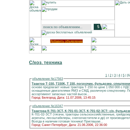
Добавить объявление
С/хоз. техника
1
|
2
|
3
|
4
|
5
| [6
объявление №17563
Трактор Т-150, Т150К, Т 150, погрузчик, бульдозер, спецтехни
основе предлагает новые трактора Т-150 по цене 1 050 000 с НДС
оснащенные двигателями ЯМЗ и СМД, различную спецтехнику. По
ассортимент запасных частей высок...
Город: Белгород;
Дата: 11.07.2006, 13:45:15
объявление №16347
К-701-02-ЗСТ (тягачи, тракторы сельскохозяйственные, грейдоз
агрегаты, лесоштабелеры, снегоочистители и др) от производител
Всегда в наличии готовая техника! Приглашае...
Город: Санкт-Петербург;
Дата: 21.06.2006, 22:36:00