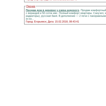
Прочее
Продам дом в деревне у озера недорого
. Продам комфортный д
с верандой и 50 соток ижс. Полный комфорт квартиры. Санузел, холодная и горячая вода, отоплени
радиаторы), русская баня. В дополнение — 2 печи с панорамными стёклами.Информация на портале домиклайт.Вода
из ко...
Город: Егорьевск;
Дата: 15.02.2018, 08:43:41