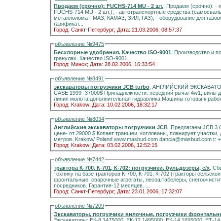
Продаем (срочно): FUCHS-714 MU - 2 шт.
. Продаем (срочно): - поргрузчики для металлолома (FUCHS-713 MU - 1 шт.;
FUCHS-714 MU - 2 шт.); - автотранспортные средства (самосвалы,
металлолома - МАЗ, КАМАЗ, ЗИЛ, ГАЗ); - оборудование для газово
газификат...
Город: Санкт-Петербург;
Дата: 21.03.2006, 08:57:37
объявление №9475
Бесхлорные удобрения. Качество ISO-9001
. Производство и 
гранулах. Качество ISO-9001.
Город: Минск;
Дата: 28.02.2006, 16:33:54
объявление №8491
экскаваторы погрузчики JCB turbo
. АНГЛИЙСКИЙ ЭКСКАВАТОР -ПОГРУЗЧИК JCB 3CX 
CASE 1999- 37000$ Принадлежности: передний рычаг 4w1, вилы д
линия молота,дополнительная гидравл
Город: Krakow;
Дата: 10.02.2006, 18:32:17
объявление №8034
Английские экскаваторы погрузчики JCB
. Предлагаем JCB 3 СХ 
цене- от 29000 $ Копает траншеи, котлованы, планирует участки, 
метров. Krakow/ Poland www.masbud.com dancia@masbud.com t: 
Город: Krakow;
Дата: 03.02.2006, 12:52:15
объявление №7442
тракторa К-700, К-701, К-702: погрузчики, бульдозеры, с/х
. Сб
технику на базе тракторов К-700, К-701, К-702 (тракторы сельск
фронтальные, сварочные агрегаты, лесоштабелеры, снегоочистит
посредников. Гарантия-12 месяцев. ...
Город: Санкт-Петербург;
Дата: 23.01.2006, 17:32:07
объявление №7209
Экскаваторы, погрузчики вилочные, погрузчики фронтальны
Экскаваторы: ЕК-8 1475000, ЕК-12 1495000, ЕК-14 1695000, ЕТ-14 1890000, ЕТ-16 2010000, ЕК-18 1850000, ЕК-18