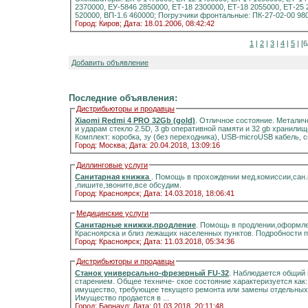
2370000, ЕУ-5846 2850000, ЕТ-18 2300000, ЕТ-18 2055000, ЕТ-25
520000, ВП-1.6 460000; Погрузчики фронтальные: ПК-27-02-00 980
Город: Киров;
Дата: 18.01.2006, 08:42:42
1
|
2
|
3
|
4
|
5
| [6
Добавить объявление
Последние объявления:
Дистрибьюторы и продавцы
Xiaomi Redmi 4 PRO 32Gb (gold)
. Отличное состояние. Металич
и ударам стекло 2.5D, 3 gb оперативной памяти и 32 gb хранилищ
Комплект: коробка, зу (без переходника), USB-microUSB кабель, 
Город: Москва;
Дата: 20.04.2018, 13:09:16
Диллинговые услуги
Санитарная книжка
. Помощь в прохождении мед.комиссии,сан
,пишите,звоните,все обсудим.
Город: Красноярск;
Дата: 14.03.2018, 18:06:41
Медицинские услуги
Санитарные книжки,продление
. Помощь в продлении,оформле
Красноярска и близ лежащих населенных пунктов. Подробности 
Город: Красноярск;
Дата: 11.03.2018, 05:34:36
Дистрибьюторы и продавцы
Станок универсально-фрезерный FU-32
. Наблюдается общий 
старением. Общее техниче- ское состояние характеризуется как
имущество, требующее текущего ремонта или замены отдельных 
Имущество продается в ...
Город: Барнаул;
Дата: 01.03.2018, 20:11:48