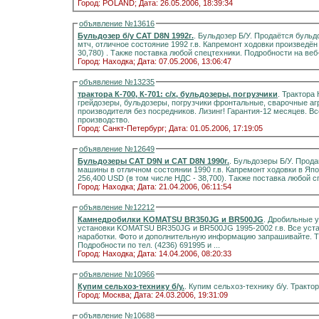
Город: POLAND;
Дата: 26.05.2006, 18:39:34
объявление №13616
Бульдозер б/у CAT D8N 1992г.
. Бульдозер Б/У. Продаётся бульдозер CATERPILLAR D8N, AC, ROPS, наработка 7800
мтч, отличное состояние 1992 г.в. Капремонт ходовки произведён в Японии. Цена 203,650 USD (в том числе НДС -
30,780) . Также поставка любой спецтехники. Подробности на веб-
Город: Находка;
Дата: 07.05.2006, 13:06:47
объявление №13235
тракторa К-700, К-701: с/х, бульдозеры, погрузчики
. Трактора
грейдозеры, бульдозеры, погрузчики фронтальные, сварочные агр
производителя без посредников. Лизинг! Гарантия-12 месяцев. В
производство.
Город: Санкт-Петербург;
Дата: 01.05.2006, 17:19:05
объявление №12649
Бульдозеры CAT D9N и CAT D8N 1990г.
. Бульдозеры Б/У. Прод
машины в отличном состоянии 1990 г.в. Капремонт ходовки в Японии. Цена 203,650 USD (в том числе НДС - 3
256,400 USD (в том числе НДС - 38,700). Также поставка любой с
Город: Находка;
Дата: 21.04.2006, 06:11:54
объявление №12212
Камнедробилки KOMATSU BR350JG и BR500JG
. Дробильные 
установки KOMATSU BR350JG и BR500JG 1995-2002 г.в. Все уст
наработки. Фото и дополнительную информацию запрашивайте. Т
Подробности по тел. (4236) 691995 и ...
Город: Находка;
Дата: 14.04.2006, 08:20:33
объявление №10966
Купим сельхоз-технику б/у.
Город: Москва;
Дата: 24.03.2006, 19:31:09
объявление №10688