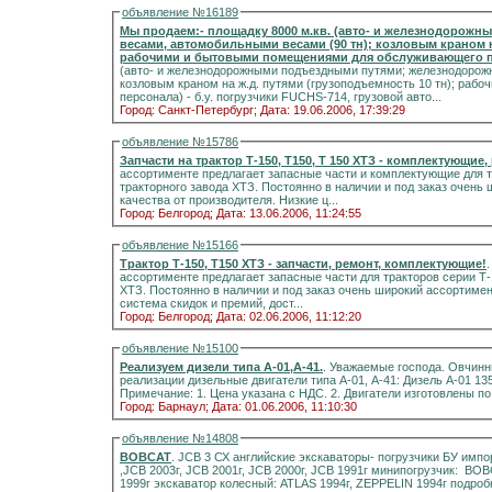
объявление №16189
Мы продаем:- площадку 8000 м.кв. (авто- и железнодоро
весами, автомобильными весами (90 тн); козловым краном на
рабочими и бытовыми помещениями для обслуживающего п
(авто- и железнодорожными подъездными путями; железнодорож
козловым краном на ж.д. путями (грузоподъемность 10 тн); ра
персонала) - б.у. погрузчики FUCHS-714, грузовой авто...
Город: Санкт-Петербург;
Дата: 19.06.2006, 17:39:29
объявление №15786
Запчасти на трактор Т-150, Т150, Т 150 ХТЗ - комплектующие,
ассортименте предлагает запасные части и комплектующие для т
тракторного завода ХТЗ. Постоянно в наличии и под заказ очень
качества от производителя. Низкие ц...
Город: Белгород;
Дата: 13.06.2006, 11:24:55
объявление №15166
Трактор Т-150, Т150 ХТЗ - запчасти, ремонт, комплектующие!
ассортименте предлагает запасные части для тракторов серии Т-
ХТЗ. Постоянно в наличии и под заказ очень широкий ассортимен
система скидок и премий, дост...
Город: Белгород;
Дата: 02.06.2006, 11:12:20
объявление №15100
Реализуем дизели типа А-01,А-41.
. Уважаемые господа. Овчинн
реализации дизельные двигатели типа А-01, А-41: Дизель А-01 135 000,00 рублей Дизель А-41 100 000,00 рублей
Примечание: 1. Цена указана с НДС. 2. Двигатели изготовлены п
Город: Барнаул;
Дата: 01.06.2006, 11:10:30
объявление №14808
BOBCAT
. JCB 3 СХ английские экскаваторы- погрузчики БУ имп
,JCB 2003г, JCB 2001г, JCB 2000г, JCB 1991г минипогрузчик: B