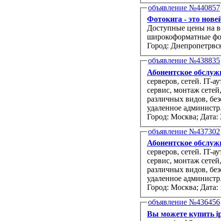
объявление №440857
Фотокига - это нов
Доступные цены на в
широкоформатные фот
Город: Днепропетрвс
объявление №438835
Абонентское обслуж
серверов, сетей. IT-аутрорсинг, внедрение программного обеспечения, компьютерный
сервис, монтаж сетей, проектирование сетей, обслуживание и настройка АТС
различных видов, безопасность вашего компьютера со всех сторон. Возможно
удаленное администр.
Город: Москва;
Дата: 
объявление №437302
Абонентское обслуж
серверов, сетей. IT-аутрорсинг, внедрение программного обеспечения, компьютерный
сервис, монтаж сетей, проектирование сетей, обслуживание и настройка АТС
различных видов, безопасность вашего компьютера со всех сторон. Возможно
удаленное администр.
Город: Москва;
Дата: 
объявление №436456
Вы можете купить ip