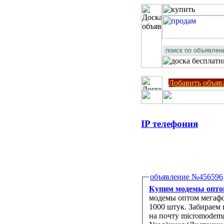
Добавить объяв
IP телефония
объявление №456596
Купим модемы оптом
модемы оптом мегафон
1000 штук. Забираем по всему СНГ. Цены и наличие пишите в скайп: Micromodem или
на почту micromodem@+++ i.ua плюсы убрать. Тел для