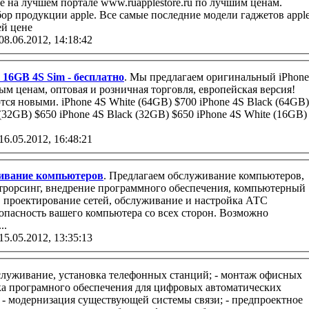
ве на лучшем портале www.ruapplestore.ru по лучшим ценам.
р продукции apple. Все самые последние модели гаджетов appl
ей цене
08.06.2012, 14:18:42
 16GB 4S Sim - бесплатно
. Мы предлагаем­ оригинальн­ый iPhone
ым ценам, оптовая и розничная торговля, европейска­я версия!
ются новыми. iPhone 4S White (64GB) $700 iPhone 4S Black (64GB)
 (32GB) $650 iPhone 4S Black (32GB) $650 iPhone 4S White (16GB)
16.05.2012, 16:48:21
ивание компьютеров
. Предлагаем обслуживание компьютеров,
..
15.05.2012, 13:35:13
бслуживание, установка телефонных станций; - монтаж офисных
ограмного обеспечения для цифровых автоматических
 - модернизация существующей системы связи; - предпроектное