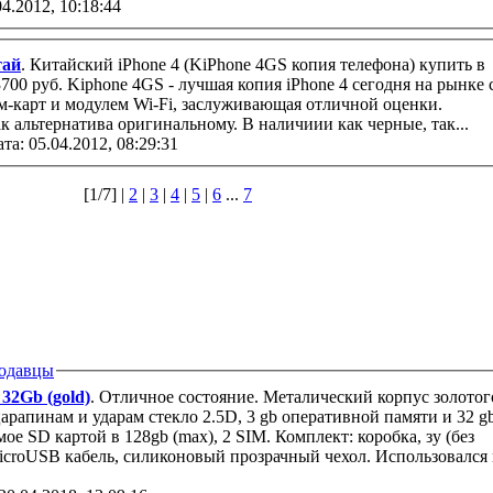
04.2012, 10:18:44
тай
. Китайский iPhone 4 (KiPhone 4GS копия телефона) купить в
hone 4 сегодня на рынке с
м-карт и модулем Wi-Fi, заслуживающая отличной оценки.
к альтернатива оригинальному. В наличиии как черные, так...
та: 05.04.2012, 08:29:31
[1/7] |
2
|
3
|
4
|
5
|
6
...
7
одавцы
32Gb (gold)
. Отличное состояние. Металический корпус золотог
царапинам и ударам стекло 2.5D, 3 gb оперативной памяти и 32 g
е SD картой в 128gb (max), 2 SIM. Комплект: коробка, зу (без
icroUSB кабель, силиконовый прозрачный чехол. Использовался 