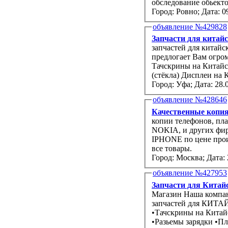
обследование обьекто
Город: Ровно;
Дата: 0
объявление №429828
Запчасти для китай
запчастей для китайс
предлогает Вам огро
Тачскрины на Китайские Телефоны 
(стёкла) Диспл
Город: Уфа;
Дата: 28.
объявление №428646
Качественные копия
копии телефонов, пл
NOKIA, и других фир
IPHONE по цене произ
все товары.
Город: Москва;
Дата: 
объявление №427953
Запчасти для Китай
Магазин Наша компания предлагает Вам огромный выбор ОРИГИНАЛЬНЫХ
запчастей для КИТА
•Тачскрины на Китайские телефоны •Тачскрин
•Разь