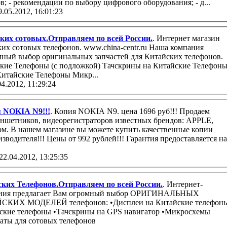
в; - рекомендации по выбору цифрового оборудования; - д...
9.05.2012, 16:01:23
ских сотовых.Отправляем по всей России.
. Интернет магазин
ких сотовых телефонов. www.china-centr.ru Наша компания
мный выбор оригинальных запчастей для Китайских телефонов.
(с подложкой) Тачскрины на Китайские Телефоны
еи на Китайские Телефоны Микр...
04.2012, 11:29:24
 NOKIA N9!!!
. Копия NOKIA N9. цена 1696 руб!!! Продаем
аншетников, видеорегистраторов известных брендов: APPLE,
м. В нашем магазине вы можете купить качественные копии
водителя!!! Цены от 992 рублей!!! Гарантия предоставляется на
22.04.2012, 13:25:35
ских Телефонов.Отправляем по всей России.
. Интернет-
ЙСКИХ МОДЕЛЕЙ телефонов: •Дисплеи на Китайские телефон
ы на GPS навигатор •Микросхемы
емы зарядки •Платы для сотовых телефонов