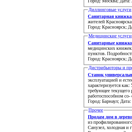
Город: Москва;
Дата: 
Диллинговые услуги
Санитарная книжк
жителей Красноярска
Город: Красноярск;
Да
Медицинские услуги
Санитарные книжки
медицинских книжек 
пунктов. Подробност
Город: Красноярск;
Да
Дистрибьюторы и пр
Станок универсальн
эксплуатацией и есте
характеризуется как:
требующее текущего 
Город: Барнаул;
Дата:
Прочее
Продам дом в деревн
из профилированного бруса с верандой и 50 соток ижс. Полный комфорт кварти
Санузел, холодная и горячая вода, отопление (электрические радиаторы), русская баня.