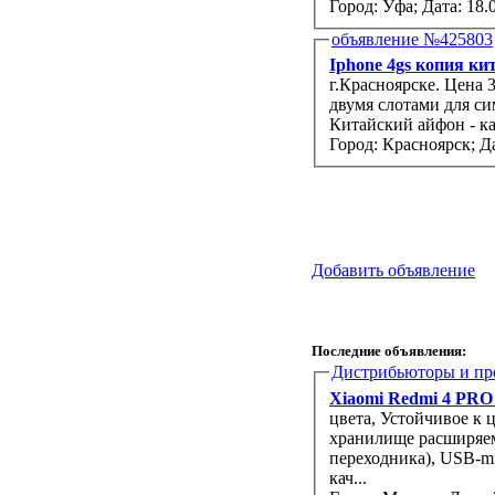
Город: Уфа;
Дата: 18.
объявление №425803
Iphone 4gs копия ки
г.Красноярске. Цена 3700 руб. Kiphone 4GS - лучшая копия iP
двумя слотами для си
Китайский айфон - ка
Город: Красноярск;
Да
Добавить объявление
Последние объявления:
Дистрибьюторы и пр
Xiaomi Redmi 4 PRO 
цвета, Устойчивое к 
хранилище расширяемо
переходника), USB-m
кач...