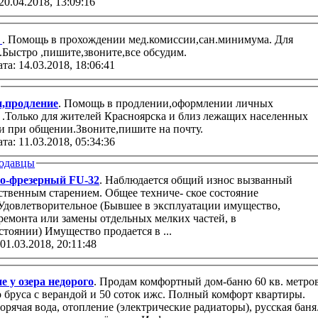
20.04.2018, 13:09:16
а
. Помощь в прохождении мед.комиссии,сан.минимума. Для
.Быстро ,пишите,звоните,все обсудим.
та: 14.03.2018, 18:06:41
,продление
. Помощь в продлении,оформлении личных
.Только для жителей Красноярска и близ лежащих населенных
и при общении.Звоните,пишите на почту.
та: 11.03.2018, 05:34:36
одавцы
о-фрезерный FU-32
. Наблюдается общий износ вызванный
ственным старением. Общее техниче- ское состояние
 Удовлетворительное (Бывшее в эксплуатации имущество,
ремонта или замены отдельных мелких частей, в
работоспособном со- стоянии) Имущество продается в ...
 01.03.2018, 20:11:48
е у озера недорого
. Продам комфортный дом-баню 60 кв. метро
ры.