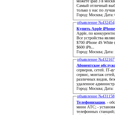
можете ipad 3 в моск
Самый отличный выбо
только у нас по лучш
Город: Москва;
Дата: 
объявление №432454
Купить Apple iPhone
Apple, по конкурентн­
Все устройства­ явля
$700 iPhone 4S White
$600 iPh...
Город: Москва;
Дата: 
объявление №432167
Абонентское обслуж
серверов, сетей. IT-аутрорсинг, внедрение программного обеспечения, компьютерный
сервис, монтаж сетей, проектирование сетей, обслуживание и настройка АТС
различных видов, безопасность вашего компьютера со всех сторон. Возможно
удаленное администр.
Город: Москва;
Дата: 
объявление №431158
Телефонизация
. - о
мини АТС; - установка пр
телефонных станций;