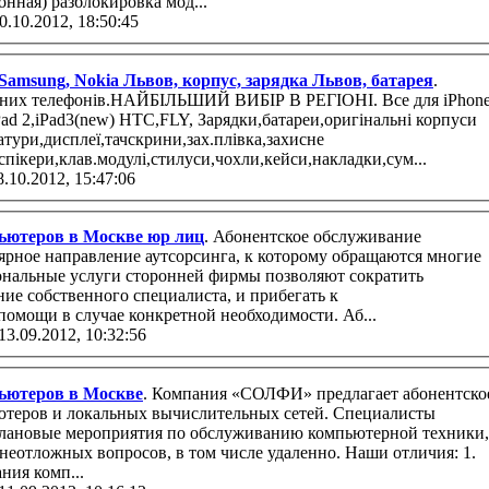
Удалённая (Дистанционная) разблокировка мод...
0.10.2012, 18:50:45
Samsung, Nokia Львов, корпус, зарядка Львов, батарея
.
х телефонів.НАЙБІЛЬШИЙ ВИБІР В РЕГІОНІ. Все для iPhone
iPad 2,iPad3(new) HTC,FLY, Зарядки,батареи,оригінальні корпуси
пікери,клав.модулі,стилуси,чохли,кейси,накладки,сум...
8.10.2012, 15:47:06
ьютеров в Москве юр лиц
. Абонентское обслуживание
ярное направление аутсорсинга, к которому обращаются многие
нальные услуги сторонней фирмы позволяют сократить
ие собственного специалиста, и прибегать к
омощи в случае конкретной необходимости. Аб...
13.09.2012, 10:32:56
ьютеров в Москве
. Компания «СОЛФИ» предлагает абонентско
теров и локальных вычислительных сетей. Специалисты
лановые мероприятия по обслуживанию компьютерной техники,
жных вопросов, в том числе удаленно. Наши отличия: 1.
ния комп...