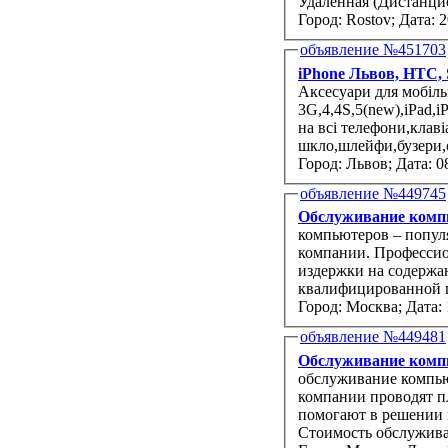
Город: Rostov;
Дата: 2
объявление №451703
iPhone Львов, HTC, 
Аксесуари для мобільни
3G,4,4S,5(new),iPad,
на всі телефони,клавіатури,дисплеї,тачскрини,зах.плівка,захисне
шкло,шлейфи,бузери,с
Город: Львов;
Дата: 0
объявление №449745
Обслуживание комп
компьютеров – попул
компании. Профессио
издержки на содержан
квалифицированной п
Город: Москва;
Дата: 
объявление №449481
Обслуживание комп
обслуживание компью
компании проводят п
помогают в решении неотло
Стоимость обслужива