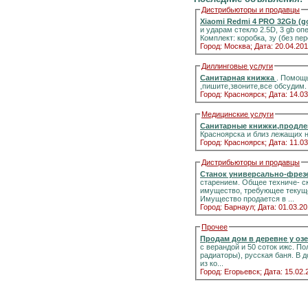
Дистрибьюторы и продавцы
Xiaomi Redmi 4 PRO 32Gb (g
и ударам стекло 2.5D, 3 gb о
Комплект: коробка, зу (без п
Город: Москва;
Дата: 20.04.201
Диллинговые услуги
Санитарная книжка
. Помощь
,пишите,звоните,все обсудим.
Город: Красноярск;
Дата: 14.03
Медицинские услуги
Санитарные книжки,продле
Красноярска и близ лежащих 
Город: Красноярск;
Дата: 11.03
Дистрибьюторы и продавцы
Станок универсально-фрез
старением. Общее техниче- с
имущество, требующее текуще
Имущество продается в ...
Город: Барнаул;
Дата: 01.03.20
Прочее
Продам дом в деревне у оз
с верандой и 50 соток ижс. Полный комфорт к
радиаторы), русская баня. В дополнение — 2 печи с панорамными стёклами.Информация на портале домиклайт.Вода
из ко...
Город: Егорьевск;
Дата: 15.02.