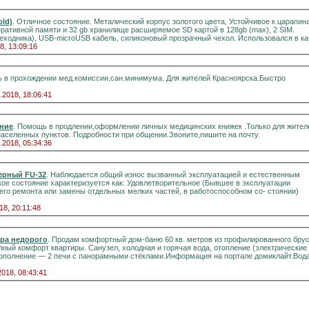
old)
. Отличное состояние. Металический корпус золотого цвета, Устойчивое к царапин
перативной памяти и 32 gb хранилище расширяемое SD картой в 128gb (max), 2 SIM.
ереходника), USB-microUSB кабель, силиконовый прозрачный чехол. Использовался в кач
8, 13:09:16
 в прохождении мед.комиссии,сан.минимума. Для жителей Красноярска.Быстро
.2018, 18:06:41
ние
. Помощь в продлении,оформлении личных медицинских книжек .Только для жител
населенных пунктов. Подробности при общении.Звоните,пишите на почту.
.2018, 05:34:36
ерный FU-32
. Наблюдается общий износ вызванный эксплуатацией и естественным
кое состояние характеризуется как: Удовлетворительное (Бывшее в эксплуатации
го ремонта или замены отдельных мелких частей, в работоспособном со- стоянии)
18, 20:11:48
ера недорого
. Продам комфортный дом-баню 60 кв. метров из профилированного бруса
вартиры. Санузел, холодная и горячая вода, отопление (электрические
2018, 08:43:41