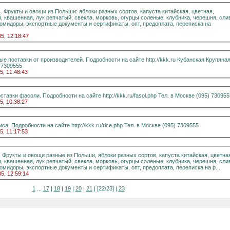
.
. Фрукты и овощи из Польши: яблоки разных сортов, капуста китайская, цветная,
, квашенная, лук репчатый, свекла, морковь, огурцы соленые, клубника, черешня, сли
омидоры, экспортные документы и сертификаты, опт, предоплата, переписка на
05, 12:18:47
поставки от производителей. Подробности на сайте http://kkk.ru Кубанская Крупяная
 7309555
5, 11:48:43
ставки фасоли. Подробности на сайте http://kkk.ru/fasol.php Тел. в Москве (095) 730955
5, 10:38:27
иса. Подробности на сайте http://kkk.ru/rice.php Тел. в Москве (095) 7309555
5, 11:17:53
. Фрукты и овощи разные из Польши, яблоки разных сортов, капуста китайская, цветна
, квашенная, лук репчатый, свекла, морковь, огурцы соленые, клубника, черешня, сли
мидоры, экспортные документы и сертификаты, опт, предоплата, переписка на р...
05, 12:59:14
1
...
17
|
18
|
19
|
20
|
21
| [22/23] |
23