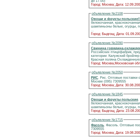
до 17.00)
Город: Москва;
Дата: 12.09.200
объявление №2108
Овощи и фрукты польские!!
белокочанная, краснокочанная
шампиньоны белые, огурцы, п
...
Город: Быдгощ;
Дата: 01.09.20
объявление №2090
Российских птицефабрик, пре
категории: Калужский бройле
Красная поляна Охлажденную п
Город: Москва,Московская обл
объявление №2050
РИС
. Рис. Оптовые поставки от 
Москве (095) 7309555
Город: Москва;
Дата: 30.08.200
объявление №1845
Овощи и фрукты польские
.
белокочанная, краснокочанная
шампиньоны белые, огурцы, по
Город: Быдгощ;
Дата: 23.08.20
объявление №1715
Фасоль
. Фасоль. Оптовые поставки
7309555
Город: Москва;
Дата: 19.08.200