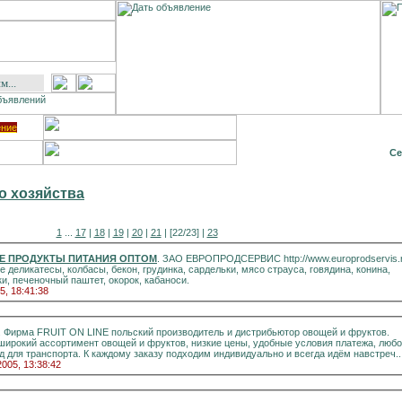
ение
Се
о хозяйства
1
...
17
|
18
|
19
|
20
|
21
| [22/23] |
23
ЕРВИС МЯСНЫЕ ПРОДУКТЫ ПИТАНИЯ ОПТОМ
. ЗАО ЕВРОПРОДСЕРВИС http://www.europrodservis.
ликатесы, колбасы, бекон, грудинка, сардельки, мясо страуса, говядина, конина,
курицы, черной свиньи, индейки, печеночный паштет, окорок, кабаноси.
5, 18:41:38
ьский производитель и дистрибьютор овощей и фруктов.
ирокий ассортимент овощей и фруктов, низкие цены, удобные условия платежа, люб
вид упаковки, удобный подъезд для транспорта. К каждому заказу подходим индивидуально и всегда идём навстреч..
2005, 13:38:42