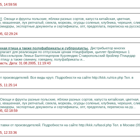
5, 14:59:56
!
. Овощи и фрукты польские, яблоки разных сортов, капуста китайская, цветная,
, квашенная, лук репчатый, свекла, морковь, огурцы соленые, клубника, черешня, сли
омидоры, экспортные документы и сертификаты, опт, предоплата, переписка на русск
05, 02:29:24
Свинина говядина,охлажденная птица а также полуфабрикаты и субпродукты.
. Дистрибьютор многих
длагает для реализации по отпускным ценам птицефабрик, цыплят бройлерных 1
р Моссельпром Лемье Балтптицепром Курляндию Ставропольский бройлер Птицедар
тицу а также свинину, говядину, полуфабрикаты и...
асть;
Дата: 31.08.2005, 11:19:43
производителей. Все виды круп. Подробности на сайте http://kkk.ru/rice.php Тел. в
5, 11:25:14
 Овощи и фрукты разные польские, яблоки разных сортов, капуста китайская, цветная,
, квашенная, лук репчатый, свекла, морковь, огурцы соленые, клубника, черешня, сли
мидоры, экспортные документы и сертификаты, опт, предоплата, переписка на ру...
05, 02:18:59
 от производителей. Подробности на сайте http://kkk.ru/fasol.php Тел. в Москве (095)
5, 12:33:36