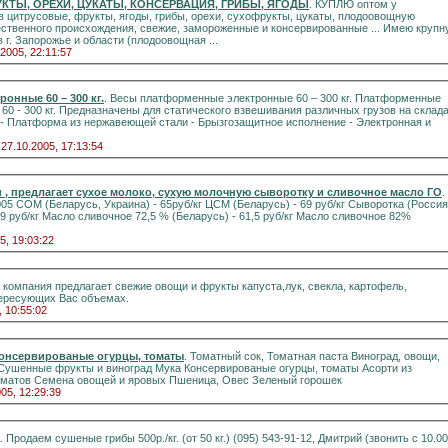
КТЫ, ОРЕХИ, ЦУКАТЫ, КОНСЕРВАЦИЯ, ГРИБЫ, ЯГОДЫ
. КУПЛЮ оптом у
нного происхождения, свежие, замороженные и консервированные ... Имею крупную
 г. Запорожье и области (плодоовощная ...
.2005, 22:11:57
онные 60 – 300 кг.
. Весы платформенные электронные 60 – 300 кг. Платформенные
60 - 300 кг. Предназначены для статического взвешивания различных грузов на склада
 27.10.2005, 17:13:54
power.ru , предлагает сухое молоко, сухую молочную сыворотку и сливочное масло ГО
.
 (Россия) -
5, 19:03:22
 компания предлагает свежие овощи и фрукты капуста,лук, свекла, картофель,
ересующих Вас объемах.
, 10:55:02
консервированые огурцы, томаты
. Томатный сок, Томатная паста Виноград, овощи,
консервированых огурцов и томатов Семена овощей и яровых Пшеница, Овес Зеленый горошек
005, 12:29:39
. Продаем сушеные грибы 500р./кг. (от 50 кг.) (095) 543-91-12, Дмитрий (звонить с 10.00