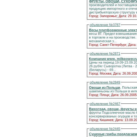
ФРУКТЫ, ОВОЩИ, СУХОФРУ
производителей и поставщиков цитрусовые, фрукты, ягоды, грибы, орехи, сухофрукты, цукаты, плодоовощную
продукцию импортного и отечестве
дистрибьюторскую структуру в
Город: Запорожье;
Дата: 29.10
объявление №3787
Весы платформенные электр
весы ВТ. Предел взвешивания 
в торговле и на производстве. - Платформа из нержавеющей стали - Брызгозащитное исполнение - Электронная и
механическая з...
Город: Санкт-Петербург;
Дата:
объявление №2871
Компания www. milk
Цены на период 19.09-23.09.2005 СОМ (Беларусь, Украина) - 65руб/кг ЦСМ (Беларусь) - 69 руб/кг Сыворотка
26 руб/кг Сыворотка (Литва - 29 руб/кг Масло сливочное 72,5 % (Беларусь) - 61,5 руб/кг Масло сливочное 82%
(Беларусь) - 69...
Город: Москва;
Дата: 26.09.200
объявление №2849
Овощи из Польши
. Польская
шампиньоны из Польши в инт
Город: Плоцк;
Дата: 26.09.2005
объявление №2467
Виноград, овощи, фрукты 
фрукты Подсолнечное масло Сушенные фрукты и виноград Мука Консервированые огурцы, томаты Асорти из
Город: Кишинев;
Дата: 13.09.2
объявление №2445
Сушеные грибы предлагаем