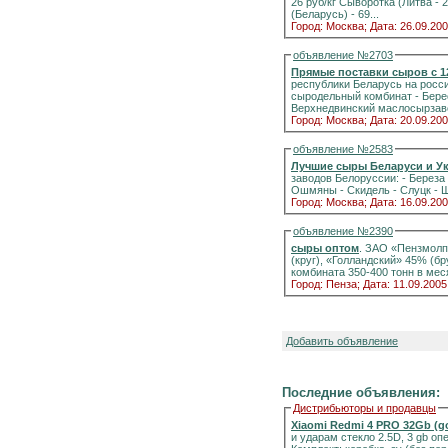
26 руб/кг Сыворотка (Литва - 29 руб/кг Масло сливочное 72,5 % (Беларусь) - 61,5 руб/кг Масло сливочное 82%
(Беларусь) - 69...
Город: Москва;
Дата: 26.09.200
объявление №2703
Прямые поставки сыров с 1
республики Беларусь на российск
сыродельный комбинат - Берестовицкий масло-сыродельный завод - Берези
Верхнедвинский маслосырза
Город: Москва;
Дата: 20.09.200
объявление №2583
Лучшие сыры Беларуси и У
заводов Белоруссии: - Береза - Берестовица - Березино - Верхнедвинск - Дятлово - Кобрин - Любань - Мстиславль -
Город: Москва;
Дата: 16.09.200
объявление №2390
сыры оптом
. ЗАО «Пензмолп
(круг), «Голландский» 45% (брус) пр
комбината 350-400 тонн в мес
Город: Пенза;
Дата: 11.09.2005
Добавить объявление
Последние объявления:
Дистрибьюторы и продавцы
Xiaomi Redmi 4 PRO 32Gb (g
и ударам стекло 2.5D, 3 gb о