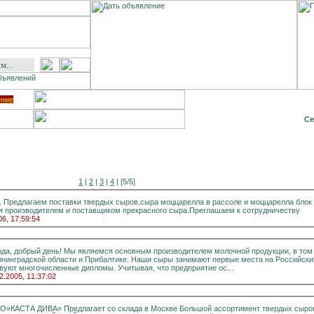
ение
Се
1
|
2
|
3
|
4
| [5/5]
. Предлагаем поставки твердых сыров,сыра моццарелла в рассоле и моццарелла блок 
 производителем и поставщиком прекрасного сыра.Преглашаем к сотрудничеству
06, 17:59:54
новным производителем молочной продукции, в том
выставках, о чем свидетельствуют многочисленные дипломы. Учитывая, что предприятие ос...
2.2005, 11:37:02
» Предлагает со склада в Москве Большой ассортимент твердых сыров