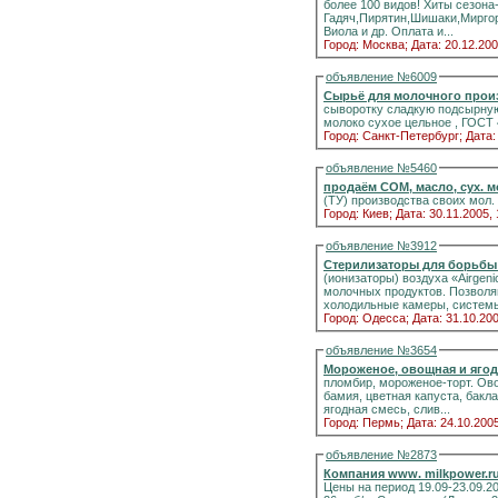
более 100 видов! Хиты сезон
Гадяч,Пирятин,Шишаки,Миргор
Виола и др. Оплата и...
Город: Москва;
Дата: 20.12.200
объявление №6009
Cырьё для молочного прои
сыворотку сладкую подсырную 
молоко сухое цельное , ГОСТ 44
Город: Санкт-Петербург;
Дата:
объявление №5460
продаём СОМ, масло, сух. м
(ТУ) производства своих мол.
Город: Киев;
Дата: 30.11.2005, 
объявление №3912
Стерилизаторы для борьбы
(ионизаторы) воздуха «Airgeni
молочных продуктов. Позволяют продлить потребительские свойства продукции. Устанавливаются в вент. системы,
холодильные камеры, системы 
Город: Одесса;
Дата: 31.10.200
объявление №3654
Мороженое, овощная и ягод
пломбир, мороженое-торт. Ов
бамия, цветная капуста, бакла
ягодная смесь, слив...
Город: Пермь;
Дата: 24.10.2005
объявление №2873
Компания www. milk
Цены на период 19.09-23.09.2005 СОМ (Беларусь, Украина) - 65руб/кг ЦСМ (Беларусь) - 69 руб/кг Сыворотка