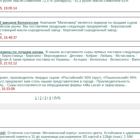
5, 19:05:14
2 заводов Белоруссии
. Компания "Милкпавер" является лидером по продаже сыров
ом рынке. Мы поставляем продукцию следующих предприятий: - Березовский
нский сыродельный завод -
во...
5, 16:48:37
краины по лучшим ценам.
. В нашем ассортименте сыры прямых поставок следующи
Ошмяны - Скидель - Слуцк - Щучин А также прямые поставки из Украины: - Ахтырка - Белополье - Вознесенск - В
5, 21:01:12
ром», производитель твердых сыров: «Российский» 50% (круг), «Пошехонский» 45%
едлагает вам стать нашим представителем в городе - Производительность
яц. - Сыры изготовляются на оборудовании фирмы «Alfa Laval» и зафасованы...
, 15:33:08
1
|
2
|
3
|
4
| [5/5]
old)
. Отличное состояние. Металический корпус золотого цвета, Устойчивое к царапин
перативной памяти и 32 gb хранилище расширяемое SD картой в 128gb (max), 2 SIM.