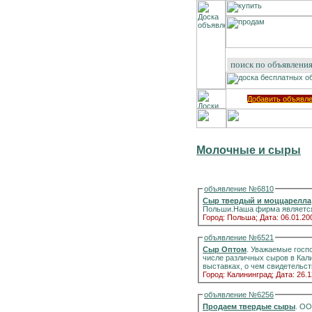
Добавить объявл
Молочные и сыры
объявление №6810
Сыр твердый и моццарелла
Польши.Наша фирма является
Город: Польша;
Дата: 06.01.20
объявление №6521
Сыр Оптом
. Уважаемые господа, добрый день! Мы являемся ос
числе различных сыров в Калининградской области и Прибалтике. Наши сыры занимают первые места на Российских
Город: Калининград;
Дата: 26.1
объявление №6256
Продаем твердые сыры
. ООО»КАСТА ДИВА