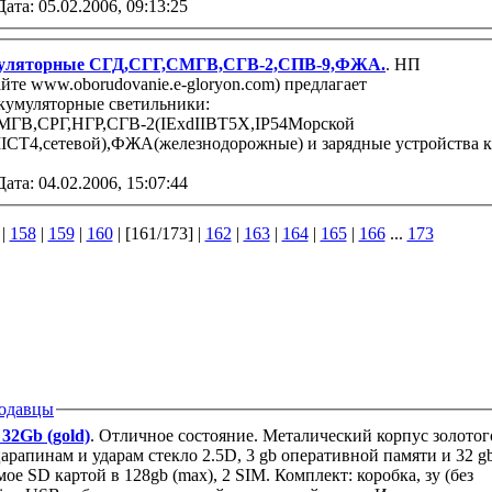
Дата: 05.02.2006, 09:13:25
муляторные СГД,СГГ,СМГВ,СГВ-2,СПВ-9,ФЖА.
. НП
те www.oborudovanie.e-gloryon.com) предлагает
кумуляторные светильники:
ГВ,СРГ,НГР,СГВ-2(IExdIIBT5X,IP54Морской
IICT4,сетевой),ФЖА(железнодорожные) и зарядные устройства к
Дата: 04.02.2006, 15:07:44
|
158
|
159
|
160
| [161/173] |
162
|
163
|
164
|
165
|
166
...
173
одавцы
32Gb (gold)
. Отличное состояние. Металический корпус золотог
царапинам и ударам стекло 2.5D, 3 gb оперативной памяти и 32 g
е SD картой в 128gb (max), 2 SIM. Комплект: коробка, зу (без