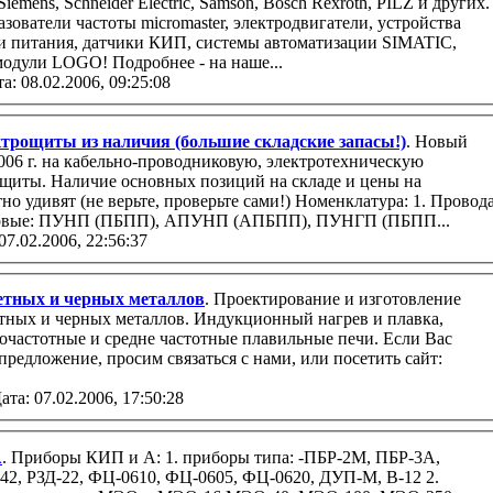
emens, Schneider Electric, Samson, Bosch Rexroth, PILZ и других.
зователи частоты micromaster, электродвигатели, устройства
ки питания, датчики КИП, системы автоматизации SIMATIC,
модули LOGO! Подробнее - на наше...
а: 08.02.2006, 09:25:08
ктрощиты из наличия (большие складские запасы!)
. Новый
2006 г. на кабельно-проводниковую, электротехническую
 складе и цены на
о удивят (не верьте, проверьте сами!) Номенклатура: 1. Провод
товые: ПУНП (ПБПП), АПУНП (АПБПП), ПУНГП (ПБПП...
07.02.2006, 22:56:37
етных и черных металлов
. Проектирование и изготовление
етных и черных металлов. Индукционный нагрев и плавка,
частотные и средне частотные плавильные печи. Если Вас
предложение, просим связаться с нами, или посетить сайт:
ата: 07.02.2006, 17:50:28
А
. Приборы КИП и А: 1. приборы типа: -ПБР-2М, ПБР-3А,
-42, РЗД-22, ФЦ-0610, ФЦ-0605, ФЦ-0620, ДУП-М, В-12 2.