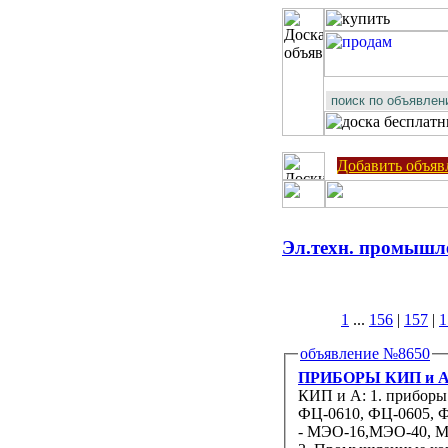
Добавить объяв
Эл.техн. промышл
1
...
156
|
157
|
1
объявление №8650
ПРИБОРЫ КИП и А: 
КИП и А: 1. приборы типа: -ПБР-2М, ПБР-3А, БРУ-22, БРУ-32
ФЦ-0610, ФЦ-0605, 
- МЭО-16,МЭО-40, М