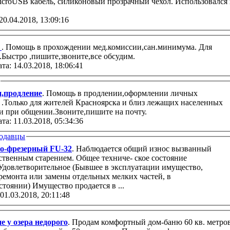
icroUSB кабель, силиконовый прозрачный чехол. Использовался 
20.04.2018, 13:09:16
а
. Помощь в прохождении мед.комиссии,сан.минимума. Для
.Быстро ,пишите,звоните,все обсудим.
та: 14.03.2018, 18:06:41
,продление
. Помощь в продлении,оформлении личных
.Только для жителей Красноярска и близ лежащих населенных
и при общении.Звоните,пишите на почту.
та: 11.03.2018, 05:34:36
одавцы
о-фрезерный FU-32
. Наблюдается общий износ вызванный
ственным старением. Общее техниче- ское состояние
 Удовлетворительное (Бывшее в эксплуатации имущество,
ремонта или замены отдельных мелких частей, в
работоспособном со- стоянии) Имущество продается в ...
 01.03.2018, 20:11:48
е у озера недорого
. Продам комфортный дом-баню 60 кв. метро