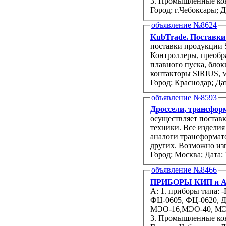
3. Промышленные конт
Город: г.Чебоксары;
Д
объявление №8624
KubTrade. Поставки
поставки продукции Si
Контроллеры, преобра
плавного пуска, бло
контакторы SIRIUS, 
Город: Краснодар;
Дат
объявление №8593
Дроссели, трансфор
осуществляет поставк
техники. Все изделия
аналоги трансформа
других. Возможно из
Город: Москва;
Дата: 
объявление №8466
ПРИБОРЫ КИП и А: 
А: 1. приборы типа: -ПБР-2М, ПБР-3А, БРУ-22, БРУ-32, БРУ-42, РЗД-22, ФЦ-0610,
ФЦ-0605, ФЦ-0620, Д
МЭО-16,МЭО-40, МЭ
3. Промышленные конт