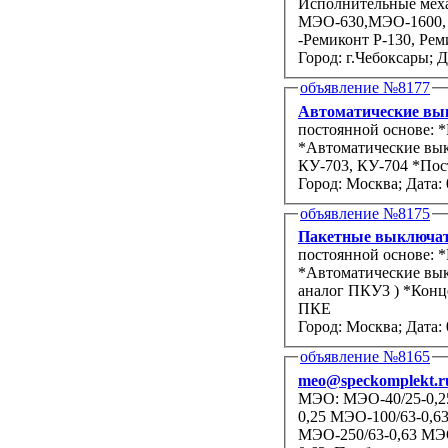
Исполнительные мех
МЭО-630,МЭО-1600, 
-Ремиконт Р-130, Реми
Город: г.Чебоксары;
Д
объявление №8177
Автоматические вы
постоянной основе: *Пакетные выключатели и переключатели серии ПВ, ПП
*Автоматические выключатели АЕ, ВА (Тирас
КУ-703,
Город: Москва;
Дата: 
объявление №8175
Пакетные выключат
постоянной основе: *Пакетные выключатели и переключатели серии ПВ, ПП
*Автоматические выключатели АЕ, ВА (Тир
аналог ПКУ3 ) *Концевые 
ПКЕ
Город: Москва;
Дата: 
объявление №8165
meo@speckomplekt.r
МЭО: МЭО-40/25-0,25
0,25 МЭО-100/63-0,6
МЭО-250/63-0,63 МЭО