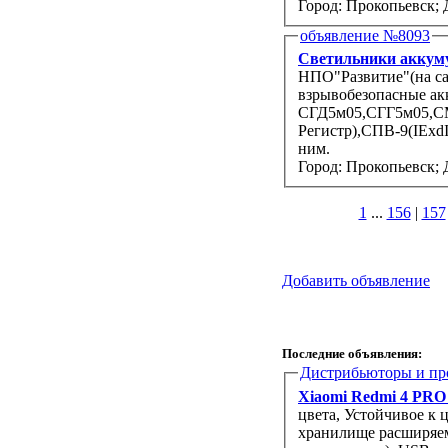
Город: Прокопьевск;
объявление №8093
Светильники акку
НПО"Развитие"(на сай
взрывобезопасные ак
СГД5м05,СГГ5м05,СМ
Регистр),СПВ-9(IExd
ним.
Город: Прокопьевск;
1
...
156
|
157
Добавить объявление
Последние объявления:
Дистрибьюторы и пр
Xiaomi Redmi 4 PRO 
цвета, Устойчивое к 
хранилище расширяемо