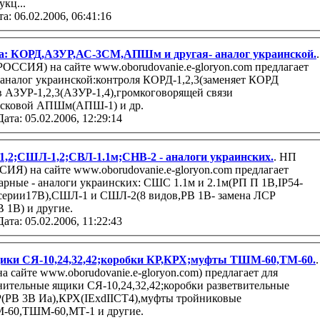
дукц...
та: 06.02.2006, 06:41:16
а: КОРД,АЗУР,АС-3СМ,АПШм и другая- аналог украинской.
.
Я) на сайте www.oborudovanie.e-gloryon.com предлагает
аналог украинской:контроля КОРД-1,2,3(заменяет КОРД
в АЗУР-1,2,3(АЗУР-1,4),громкоговорящей связи
сковой АПШм(АПШ-1) и др.
Дата: 05.02.2006, 12:29:14
2;СШЛ-1,2;СВЛ-1.1м;СНВ-2 - аналоги украинских.
. НП
Я) на сайте www.oborudovanie.e-gloryon.com предлагает
арные - аналоги украинских: СШС 1.1м и 2.1м(РП П 1В,IP54-
ерии17В),СШЛ-1 и СШЛ-2(8 видов,РВ 1В- замена ЛСР
 1В) и другие.
Дата: 05.02.2006, 11:22:43
ики СЯ-10,24,32,42;коробки КР,КРХ;муфты ТШМ-60,ТМ-60.
.
сайте www.oborudovanie.e-gloryon.com) предлагает для
нительные ящики СЯ-10,24,32,42;коробки разветвительные
(РВ 3В Иа),КРХ(IExdIICT4),муфты тройниковые
М-60,ТШМ-60,МТ-1 и другие.