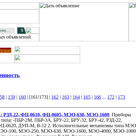
ление
енность
58
|
159
|
160
| [161/173] |
162
|
163
|
164
|
165
|
166
...
172
|
173
РЗД-22, ФЦ-0610, ФЦ-0605, МЭО-630, МЭО-1600
. Приборы
, БРУ-42, РЗД-22,
ФЦ-0620, ДУП-М, В-12 2. Исполнительные механизмы типа МЭО
ЭО-100, МЭО-250, МЭО-630, МЭО-1600, МЭО-4000, МЭО-1000