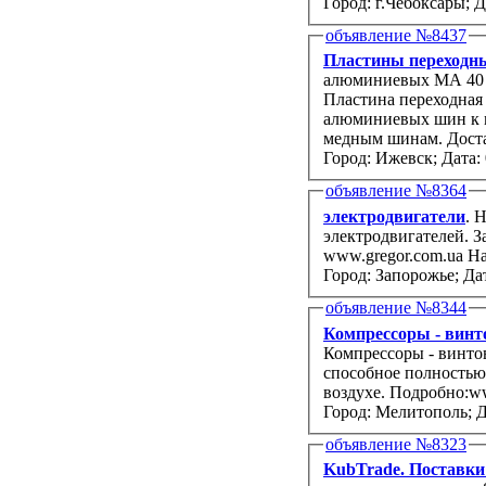
Город: г.Чебоксары;
Д
объявление №8437
Пластины переходн
алюминиевых МА 40 х 4, МА 50 х 6, МА 60 х 8, МА 80 х 8, МА 100 х 10, МА 120 х 10.
Пластина переходная
алюминиевых шин к м
Город: Ижевск;
Дата: 
объявление №8364
электродвигатели
. 
электродвигателей. З
www.gregor.com.ua Наш
Город: Запорожье;
Дат
объявление №8344
Компрессоры - винт
Компрессоры - винто
способное полностью
воздухе. Подробно:w
Город: Мелитополь;
Д
объявление №8323
KubTrade. Поставки