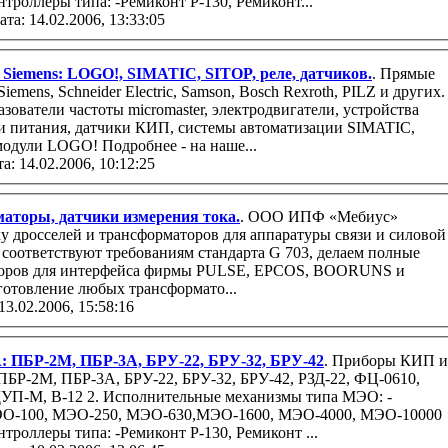
роллеры типа: -Ремиконт Р-130, Ремиконт...
ата: 14.02.2006, 13:33:05
 Siemens: LOGO!, SIMATIC, SITOP, реле, датчиков.
. Прямые
emens, Schneider Electric, Samson, Bosch Rexroth, PILZ и других.
зователи частоты micromaster, электродвигатели, устройства
ки питания, датчики КИП, системы автоматизации SIMATIC,
модули LOGO! Подробнее - на наше...
а: 14.02.2006, 10:12:25
маторы, датчики измерения тока.
. ООО ИПФ «Мебиус»
у дросселей и трансформаторов для аппаратуры связи и силовой
 соответствуют требованиям стандарта G 703, делаем полные
торов для интерфейса фирмы PULSE, EPCOS, BOORUNS и
готовление любых трансформато...
13.02.2006, 15:58:16
ПБР-2М, ПБР-3А, БРУ-22, БРУ-32, БРУ-42
. Приборы КИП и
УП-М, В-12 2. Исполнительные механизмы типа МЭО: -
О-100, МЭО-250, МЭО-630,МЭО-1600, МЭО-4000, МЭО-10000
роллеры типа: -Ремиконт Р-130, Ремиконт ...