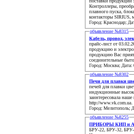
поставки продукции Si
Контроллеры, преобра
плавного пуска, бло
контакторы SIRIUS, 
Город: Краснодар;
Дат
объявление №8315
Кабель, провод, эле
прайс-лист от 03.02.
продукцию и электрощиты. Наличие основных позиций на
продукцию Вас приятн
соединительные бы
Город: Москва;
Дата: 
объявление №8302
Печи для плавки цв
печей для плавки цв
индукционные высоко
заинтересовала наше 
http://www.vk.com.ua.
Город: Мелитополь;
Д
объявление №8255
ПРИБОРЫ КИП и 
БРУ-22, БРУ-32, БРУ