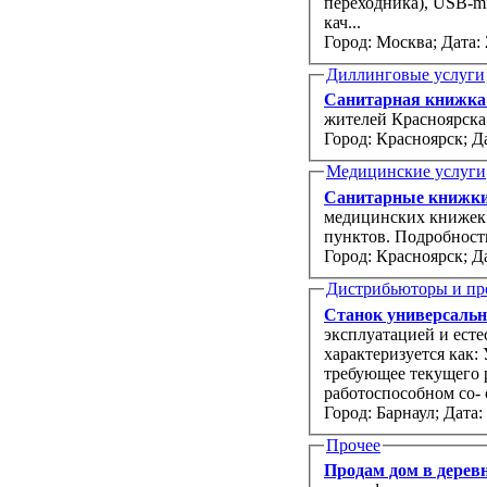
переходника), USB-m
кач...
Город: Москва;
Дата: 
Диллинговые услуги
Санитарная книжк
жителей Красноярска
Город: Красноярск;
Да
Медицинские услуги
Санитарные книжки
медицинских книжек 
пунктов. Подробност
Город: Красноярск;
Да
Дистрибьюторы и пр
Станок универсальн
эксплуатацией и есте
характеризуется как:
требующее текущего 
Город: Барнаул;
Дата:
Прочее
Продам дом в деревн