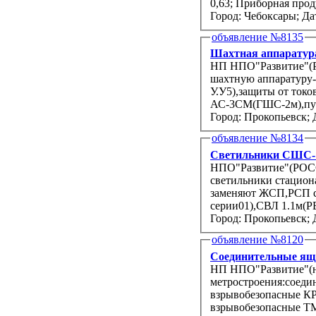
0,63; Приборная про
Город: Чебоксары;
Да
объявление №8135
Шахтная аппаратур
НП НПО"Развитие"(РОССИ
шахтную аппаратуру-
У.У5),защиты от токо
АС-3СМ(ГШС-2м),пу
Город: Прокопьевск;
объявление №8134
Светильники СШС-1,
НПО"Развитие"(РОССИ
светильники стацион
заменяют ЖСП,РСП с
серии01),СВЛ 1.1м(РВ
Город: Прокопьевск;
объявление №8120
Соединительные ящ
НП НПО"Развитие"(на 
метростроения:соеди
взрывобезопасные КР
взрывобезопасные Т