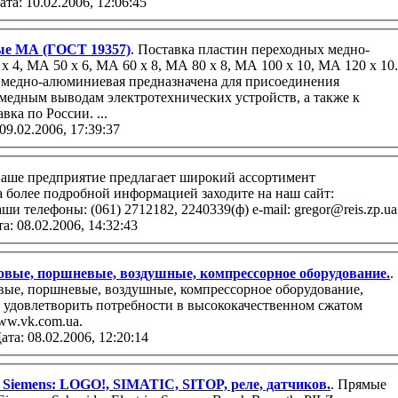
ата: 10.02.2006, 12:06:45
ые МА (ГОСТ 19357)
. Поставка пластин переходных медно-
 медно-алюминиевая предназначена для присоединения
едным выводам электротехнических устройств, а также к
медным шинам. Доставка по России. ...
09.02.2006, 17:39:37
Наше предприятие предлагает широкий ассортимент
а более подробной информацией заходите на наш сайт:
и телефоны: (061) 2712182, 2240339(ф) e-mail: gregor@reis.zp.ua
а: 08.02.2006, 14:32:43
овые, поршневые, воздушные, компрессорное оборудование.
.
вые, поршневые, воздушные, компрессорное оборудование,
 удовлетворить потребности в высококачественном сжатом
ww.vk.com.ua.
ата: 08.02.2006, 12:20:14
 Siemens: LOGO!, SIMATIC, SITOP, реле, датчиков.
. Прямые