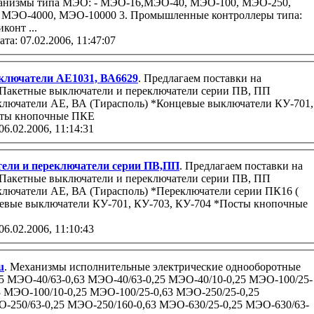
анизмы типа МЭО: - МЭО-16,МЭО-40, МЭО-100, МЭО-250,
МЭО-4000, МЭО-10000 3. Промышленные контроллеры типа:
конт ...
ата: 07.02.2006, 11:47:07
ключатели АЕ1031, ВА6629
. Предлагаем поставки на
поль) *Концевые выключатели КУ-701,
 КУ-704 *Посты кнопочные ПКЕ
06.02.2006, 11:14:31
ели и переключатели серии ПВ,ПП
. Предлагаем поставки на
асполь) *Переключатели серии ПК16 (
выключатели КУ-701, КУ-703, КУ-704 *Посты кнопочные
06.02.2006, 11:10:43
u
. Механизмы исполнительные электрические однооборотные
 МЭО-40/63-0,63 МЭО-40/63-0,25 МЭО-40/10-0,25 МЭО-100/25-
3 МЭО-100/10-0,25 МЭО-100/25-0,63 МЭО-250/25-0,25
-250/63-0,25 МЭО-250/160-0,63 МЭО-630/25-0,25 МЭО-630/63-