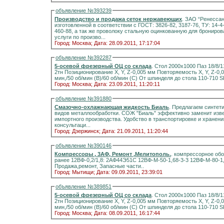
объявление №393239
Производство и продажа сеток нержавеющих
. ЗАО “Ренесса
изготовленной в соответствии с ГОСТ: 3826-82, 3187-76, ТУ: 14-4-5
460-88, а так же проволоку стальную оцинкованную для брониров
услуги по произво...
Город: Москва;
Дата: 28.09.2011, 17:17:04
объявление №392287
5-осевой фрезерный ОЦ со склада
. Стол 2000х1000 Паз 18/8/110 2000(Х)1200(Y),600(Z),±110°(В),±183°(С) Вес детали
2тн Позиционирование Х, Y, Z-0,005 мм Повторяемость Х, Y, Z-0,004 мм/В,С-10 угл сек Быстрое перемещ Х,Y,Z-24 м/
Город: Москва;
Дата: 23.09.2011, 11:20:11
объявление №391880
Смазочно-охлажнающая жидкость Биаль
. Предлагаем синтет
видов металлообработки. СОЖ "Биаль" эффективно заменит изв
импортного производства. Удобство в транспортировке и хранен
консультаци...
Город: Дзержинск;
Дата: 21.09.2011, 11:20:44
объявление №390146
Компрессоры , 3АФ, Ремонт ,Мелитополь.
. компрессорное оборудование. серии ВФ-М: разность давлений до 0,8атм.
ранее 12ВФ-0,2/1,8: 2АФ44Э51С 12ВФ-М-50-1,68-3-3 12ВФ-М-80-1,
Продажа,ремонт, Запасные части..
Город: Мытищи;
Дата: 09.09.2011, 23:39:01
объявление №389851
5-осевой фрезерный ОЦ со склада
. Стол 2000х1000 Паз 18/8/110 2000(Х)1200(Y),600(Z),±110°(В),±183°(С) Вес детали
2тн Позиционирование Х, Y, Z-0,005 мм Повторяемость Х, Y, Z-0,004 мм/В,С-10 угл сек Быстрое перемещ Х,Y,Z-24 м/
Город: Москва;
Дата: 08.09.2011, 16:17:44