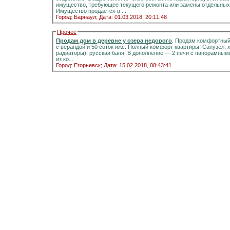
имущество, требующее текущего ремонта или замены отдельных 
Имущество продается в ...
Город: Барнаул;
Дата: 01.03.2018, 20:11:48
Прочее
Продам дом в деревне у озера недорого
. Продам комфортный д
с верандой и 50 соток ижс. Полный комфорт квартиры. Санузел, холодная и горячая вода, отоплени
радиаторы), русская баня. В дополнение — 2 печи с панорамными стёклами.Информация на портале домиклайт.Вода
из ко...
Город: Егорьевск;
Дата: 15.02.2018, 08:43:41