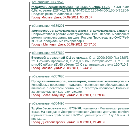
объявление №389526
газодувки серия Мельничные 3АФ57. 22вф, 1А22,
. ГК ЗАО"Эн
0,8атм. ранее 12ВФ-0,2/1,8: 2АФ44Э51С 12ВФ-М-50-1,68-3-3 12ВФ-
Продажа,ремонт, Запасные части..
Город: Москва;
Дата: 07.09.2011, 00:13:57
объявление №389291
.компрессоры холодильные агрегаты холодильные, запасны
Неприхотливо в работе и обслуживании. Весь перечень запасных частей, К продаваемому оборудованию. Гарантийный
ремонт. компрессорных заводов: России Производство ОАО"РеФМА". Компрессоры , поршневые 4ВУ1-5/9м4; 4ВУ;
КСЭ5М. специальные компрессоры ...
Город: г.Мытищи.;
Дата: 05.09.2011, 23:37:30
объявление №387819
5-осевой фрезерный ОЦ со склада
. Стол 2000х1000 Паз 18/8/110 2000(Х)1200(Y),600(Z),±110°(В),±183°(С) Вес детали
2тн Позиционирование Х, Y, Z-0,005 мм Повторяемость Х, Y, Z-0,004 мм/В,С-10 угл сек Быстрое перемещ Х,Y,Z-24 м/
Город: Москва;
Дата: 26.08.2011, 13:44:38
объявление №387620
Продажа конвейеров, элеваторов, винтовых конвейеров и 
Конвейеры» производит подъемно-транспортное оборудование и 
винтовые, Элеваторы ленточные, Элеваторы ковшовые, Ролики к
запасные части и комплектующие.
Город: Белая Холуница;
Дата: 25.08.2011, 11:28:46
объявление №384496
Трубы бесшовные гост 8732-78
. Компания «Металлика» реализу
заказ. На складах в Днепропетровске и Донецке доступны наиб
горячекатаных труб по гост 8732-78 диаметром от 57 до 168мм
поставл...
Город: Днепропетровск;
Дата: 07.08.2011, 21:48:56