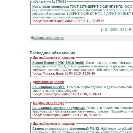
объявление №379698
Никелевая проволока ГОСТ 2179 ДКРНТ-0.025 НП1 НП2
. ООО 
осуществляет поставки никелевой проволоки по Госту 2179-75 НП1 и НП2. Компания предлагает следующие марки
никелевой проволоки: 1.ДКРНТ-0.025-КТ-НП-1 2.ДКРНТ-0.025-КТ-НП-2 Вся продукция сертифицирована ГИРЕДМЕТ!
Химический состав производимой...
Город: Магнитогорск;
Дата: 12.07.2011, 04:29:16
1
|
2
| [3/53] |
4
|
5
|
6
Добавить объявление
Последние объявления:
Дистрибьюторы и продавцы
Xiaomi Redmi 4 PRO 32Gb (gold)
. Отличное состояние. Металич
и ударам стекло 2.5D, 3 gb оперативной памяти и 32 gb хранилищ
Комплект: коробка, зу (без переходника), USB-microUSB кабель, 
Город: Москва;
Дата: 20.04.2018, 13:09:16
Диллинговые услуги
Санитарная книжка
. Помощь в прохождении мед.комиссии,сан
,пишите,звоните,все обсудим.
Город: Красноярск;
Дата: 14.03.2018, 18:06:41
Медицинские услуги
Санитарные книжки,продление
. Помощь в продлении,оформле
Красноярска и близ лежащих населенных пунктов. Подробности 
Город: Красноярск;
Дата: 11.03.2018, 05:34:36
Дистрибьюторы и продавцы
Станок универсально-фрезерный FU-32
. Наблюдается общий 
старением. Общее техниче- ское состояние характеризуется как