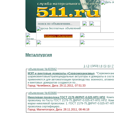
Добавить объявление
Металлургия
1
|
2
| [3/53] |
4
|
5
|
6
|
7
объявление №403942
МЭП и винтовые домкраты «Сервомеханизмы»
. "Сервомехан
шариковинтовые/трапецеидальные актуаторы и домкраты в сост
применяются для автоматизации производства: военного, атомн
и винтовых домкратов создаются по...
Город: Челябинск;
Дата: 29.11.2011, 07:51:33
объявление №403680
Никелевая проволока ГОСТ 2179 ДКРНТ-0.025 НП1 НП2
. Комп
проволоку по Госту ГОСТ 2179-75 ДКРНТ-0.025-KT-НП1 НП2. Компания предлагает из наличия и под заказ, следующие
марки никелевой проволоки: 1. ГОСТ 2179-75 ДКРНТ-0.025-КТ-НП-1 2. ГОСТ 2179-75 ДКРНТ-0.025-КТ-НП-2 Никел
проволока сертифициро...
Город: Магнитогорск;
Дата: 28.11.2011, 08:46:18