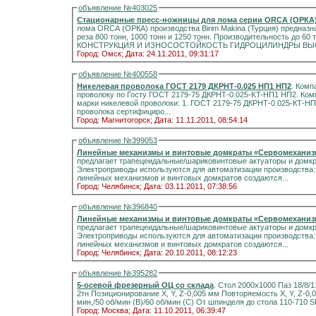
объявление №403025
Стационарные пресс-ножницы для лома серии ORCA (ОРКА), 
лома ORCA (ОРКА) производства Birim Makina (Турция) предназн
реза 800 тонн, 1000 тонн и 1250 тонн. Производительность до 60 тонн
КОНСТРУКЦИЯ И ИЗНОСОСТОЙКОСТЬ ГИДРОЦИЛИНДР
Город: Омск;
Дата: 24.11.2011, 09:31:17
объявление №400558
Никелевая проволока ГОСТ 2179 ДКРНТ-0.025 НП1 НП2
. Комп
проволоку по Госту ГОСТ 2179-75 ДКРНТ-0.025-KT-НП1 НП2. Компания предлагает из наличия и под заказ, следующие
марки никелевой проволоки: 1. ГОСТ 2179-75 ДКРНТ-0.025-КТ-НП-1 2. ГОСТ 2179-75 ДКРНТ-0.025-КТ-НП-2 Никел
проволока сертифициро...
Город: Магнитогорск;
Дата: 11.11.2011, 08:54:14
объявление №399053
Линейные механизмы и винтовые домкраты «Сервомехани
предлагает трапецеидальные/шариковинтовые актуаторы и домкра
Электроприводы используются для автоматизации производства:
линейных механизмов и винтовых домкратов создаются...
Город: Челябинск;
Дата: 03.11.2011, 07:38:56
объявление №396840
Линейные механизмы и винтовые домкраты «Сервомехани
предлагает трапецеидальные/шариковинтовые актуаторы и домкра
Электроприводы используются для автоматизации производства:
линейных механизмов и винтовых домкратов создаются...
Город: Челябинск;
Дата: 20.10.2011, 08:12:23
объявление №395282
5-осевой фрезерный ОЦ со склада
. Стол 2000х1000 Паз 18/8/110 2000(Х)1200(Y),600(Z),±110°(В),±183°(С) Вес детали
2тн Позиционирование Х, Y, Z-0,005 мм Повторяемость Х, Y, Z-0,004 мм/В,С-10 угл сек Быстрое перемещ Х,Y,Z-24 м/
Город: Москва;
Дата: 11.10.2011, 06:39:47