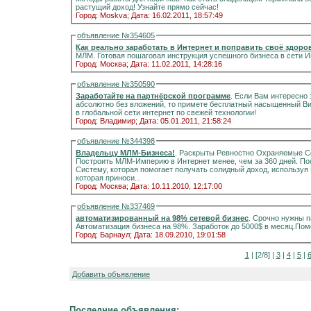
растущий доход! Узнайте прямо сейчас!
Город: Moskva;
Дата: 16.02.2011, 18:57:49
объявление №354605
Как реально заработать в Интернет и поправить своё здоро
МЛМ. Готовая пошаговая инструкция успешного бизнеса в сети 
Город: Москва;
Дата: 11.02.2011, 14:28:16
объявление №350590
Заработайте на партнёрской программе
. Если Вам интересно зарабатыв
абсолютно без вложений, то примете бесплатный насыщенный Вид
в глобальной сети интернет по свежей технологии!
Город: Владимир;
Дата: 05.01.2011, 21:58:24
объявление №344398
Владельцу МЛМ-Бизнеса!
. Раскрыты Ревностно Охраняемые С
Построить МЛМ-Империю в Интернет менее, чем за 360 дней. После года тестирования мы наконец-то разработали
Систему, которая помогает получать солидный доход, используя
которая приноси...
Город: Москва;
Дата: 10.11.2010, 12:17:00
объявление №337469
автоматизированный на 98% сетевой бизнес
. Срочно нужны п
Автоматизация бизнеса на 98%. Заработок до 5000$ в месяц.П
Город: Барнаул;
Дата: 18.09.2010, 19:01:58
1
| [2/8] |
3
|
4
|
5
|
Добавить объявление
Последние объявления: