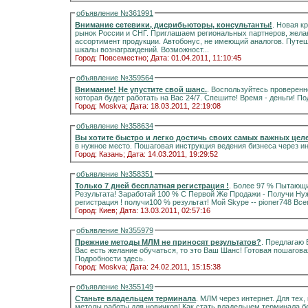
объявление №361991
Внимание сетевики, дисрибьюторы, консультанты!
. Новая к
рынок России и СНГ. Приглашаем региональных партнеров, желающих на
ассортимент продукции. Автобонус, не имеющий аналогов. Путеш
шкалы вознаграждений. Возможност...
Город: Повсеместно;
Дата: 01.04.2011, 11:10:45
объявление №359564
Внимание! Не упустите свой шанс.
. Воспользуйтесь проверен
котора
Город: Moskva;
Дата: 18.03.2011, 22:19:08
объявление №358634
Вы хотите быстро и легко достичь своих самых важных цел
в нужное место. Пошаговая инструкция ведения бизнеса через и
Город: Казань;
Дата: 14.03.2011, 19:29:52
объявление №358351
Только 7 дней бесплатная регистрация !
. Более 97 % Пытающихся Заработать В Интернете Не Достигают
Результата! Заработай 100 % С Первой Же Продажи - Получи Нужный Результат! Только 7 дней бесплатная
регистрация
Город: Киев;
Дата: 13.03.2011, 02:57:16
объявление №355979
Прежние методы МЛМ не приносят результатов?
. Предлагаю Вам ст
Вас есть желание обучаться, то это Ваш Шанс! Готовая пошаговая система позволяет, зарабатывать с «Нуля».
Подробности здесь.
Город: Moskva;
Дата: 24.02.2011, 15:15:38
объявление №355149
Станьте владельцем терминала
. МЛМ через интернет. Для тех,
методы работы для новичков! Как стать владельцем терминала б