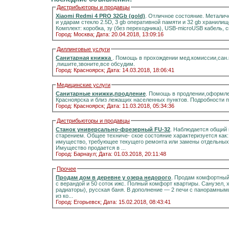
Дистрибьюторы и продавцы
Xiaomi Redmi 4 PRO 32Gb (gold)
. Отличное состояние. Металич
и ударам стекло 2.5D, 3 gb оперативной памяти и 32 gb хранилищ
Комплект: коробка, зу (без переходника), USB-microUSB кабель, 
Город: Москва;
Дата: 20.04.2018, 13:09:16
Диллинговые услуги
Санитарная книжка
. Помощь в прохождении мед.комиссии,сан
,пишите,звоните,все обсудим.
Город: Красноярск;
Дата: 14.03.2018, 18:06:41
Медицинские услуги
Санитарные книжки,продление
. Помощь в продлении,оформле
Красноярска и близ лежащих населенных пунктов. Подробности 
Город: Красноярск;
Дата: 11.03.2018, 05:34:36
Дистрибьюторы и продавцы
Станок универсально-фрезерный FU-32
. Наблюдается общий 
старением. Общее техниче- ское состояние характеризуется как
имущество, требующее текущего ремонта или замены отдельных 
Имущество продается в ...
Город: Барнаул;
Дата: 01.03.2018, 20:11:48
Прочее
Продам дом в деревне у озера недорого
. Продам комфортный д
с верандой и 50 соток ижс. Полный комфорт квартиры. Санузел, холодная и горячая вода, отоплени
радиаторы), русская баня. В дополнение — 2 печи с панорамными стёклами.Информация на портале домиклайт.Вода
из ко...
Город: Егорьевск;
Дата: 15.02.2018, 08:43:41