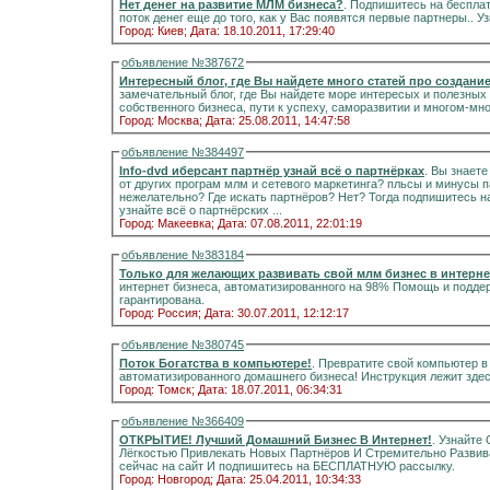
Нет денег на развитие МЛМ бизнеса?
. Подпишитесь на бесплатный обучающи
поток денег еще до того, как у Вас появятся первые партнеры.. 
Город: Киев;
Дата: 18.10.2011, 17:29:40
объявление №387672
Интересный блог, где Вы найдете много статей про создани
замечательный блог, где Вы найдете море интересых и полезных 
собственного бизнеса, пути к успеху, саморазвитии и многом-мн
Город: Москва;
Дата: 25.08.2011, 14:47:58
объявление №384497
Info-dvd иберсант партнёр узнай всё о партнёрках
. Вы знает
от других програм млм и сетевого маркетинга? пльсы и минусы 
нежелательно? Где искать партнёров? Нет? Тогда подпишитесь н
узнайте всё о партнёрских ...
Город: Макеевка;
Дата: 07.08.2011, 22:01:19
объявление №383184
Только для желающих развивать свой млм бизнес в интерне
интернет бизнеса, автоматизированного на 98% Помощь и поддер
гарантирована.
Город: Россия;
Дата: 30.07.2011, 12:12:17
объявление №380745
Поток Богатства в компьютере!
. Превратите свой компьютер в
автоматизированного домашнего бизнеса! Инструкция лежит здес
Город: Томск;
Дата: 18.07.2011, 06:34:31
объявление №366409
ОТКРЫТИЕ! Лучший Домашний Бизнес В Интернет!
. Узнайте
Лёгкостью Привлекать Новых Партнёров И Стремительно Развивать Свой 
сейчас на сайт И подпишитесь на БЕСПЛАТНУЮ рассылку.
Город: Новгород;
Дата: 25.04.2011, 10:34:33