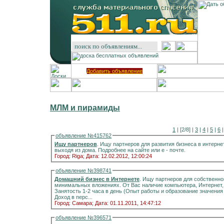
Добавить объявление
МЛМ и пирамиды
1
| [2/8] |
3
|
4
|
5
|
6
объявление №415762
Ищу партнеров
. Ищу партнеров для развития бизнеса в интерн
выходя из дома. Подробнее на сайте или е - почте.
Город: Riga;
Дата: 12.02.2012, 12:00:24
объявление №398741
Домашний бизнес в Интернете
. Ищу партнеров для собственно
минимальных вложениях. От Вас наличие компьютера, Интернет,
Занятость 1-2 часа в день (Опыт работы и образование значени
Доход в перс...
Город: Самара;
Дата: 01.11.2011, 14:47:12
объявление №396571