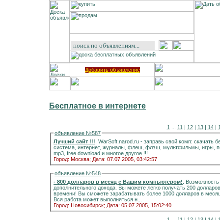
Добавить объявление
Бесплатное в интернете
1
...
11
|
12
|
13
|
14
|
объявление №587
Лучший сайт !!!
. WarSoft.narod.ru - заправь свой комп: скачать
система, интернет, журналы, флеш, флэш, мультфильмы, игры, 
mp3, free download и многое другое !!!
Город: Москва;
Дата: 07.07.2005, 03:42:57
объявление №548
- 800 долларов в месяц с Вашим компьютером!
. Возможность
дополнительного дохода. Вы можете легко получать 200 долларов
времени! Вы сможете зарабатывать более 1000 долларов в месяц
Вся работа может выполняться н...
Город: Новосибирск;
Дата: 05.07.2005, 15:02:40
1
...
11
|
12
|
13
|
14
|