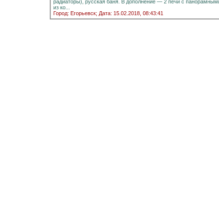
радиаторы), русская баня. В дополнение — 2 печи с панорамными стёклами.Информация на портале домиклайт.Вода
из ко...
Город: Егорьевск;
Дата: 15.02.2018, 08:43:41