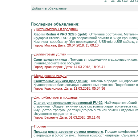
Добавить объявление
Последние объявления:
Дистрибьюторы и продавцы
Xiaomi Redmi 4 PRO 32Gb (gold)
. Отличное состояние. Металич
и ударам стекло 2.5D, 3 gb оперативной памяти и 32 gb хранилищ
Комплект: коробка, зу (без переходника), USB-microUSB кабель, 
Город: Москва;
Дата: 20.04.2018, 13:09:16
Диллинговые услуги
Санитарная книжка
. Помощь в прохождении мед.комиссии,сан
,пишите,звоните,все обсудим.
Город: Красноярск;
Дата: 14.03.2018, 18:06:41
Медицинские услуги
Санитарные книжки,продление
. Помощь в продлении,оформле
Красноярска и близ лежащих населенных пунктов. Подробности 
Город: Красноярск;
Дата: 11.03.2018, 05:34:36
Дистрибьюторы и продавцы
Станок универсально-фрезерный FU-32
. Наблюдается общий 
старением. Общее техниче- ское состояние характеризуется как
имущество, требующее текущего ремонта или замены отдельных 
Имущество продается в ...
Город: Барнаул;
Дата: 01.03.2018, 20:11:48
Прочее
Продам дом в деревне у озера недорого
. Продам комфортный д
с верандой и 50 соток ижс. Полный комфорт квартиры. Санузел, холодная и горячая вода, отоплени