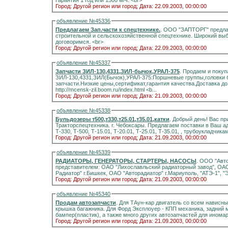
Гарантия 1 год или 1500 м/ч. <br>
Город: Другой регион или город;
Дата: 22.09.2003, 00:00:00
объявление №45336
Предлагаем Зап.части к спецтехнике.
. ООО "ЗАПТОРГ" предлаг
строительной и сельскохозяйственной спецтехнике. Широкий выбо
договоримся. <br>
Город: Другой регион или город;
Дата: 22.09.2003, 00:00:00
объявление №45337
Запчасти ЗИЛ-130,4331,ЗИЛ-бычок,УРАЛ-375
. Продаем и покуп
ЗИЛ-130,4331,ЗИЛ(Бычок),УРАЛ-375:Поршневые группы,головки б
запчасти.Низкие цены,сертификат,гарантия качества.Доставка до Москвы и в регионы. Тел
http://mcensk-zil.boom.ru/index.html <b...
Город: Другой регион или город;
Дата: 21.09.2003, 00:00:00
объявление №45338
Бульдозеры т500,т330,т25.01,т35.01,катки
. Добрый день! Вас приветствует Производственно-ремонтное предприятие
Тракторспецтехника. г. Чебоксары. Предлагаем поставки в Ваш адрес бульдозера и запасные части к бульдозерам.
Город: Другой регион или город;
Дата: 21.09.2003, 00:00:00
объявление №45339
РАДИАТОРЫ, ГЕНЕРАТОРЫ, СТАРТЕРЫ, НАСОСЫ
. ООО "Авт
представителем: ОАО "Лихославльский радиаторный завод", ОАО "Шадринский автоагрегаторный завод", "Автомаш-
Радиатор" г.Бишкек, ОАО "Авторадиат
Город: Другой регион или город;
Дата: 21.09.2003, 00:00:00
объявление №45340
Продам автозапчасти
. Для ТАун-кар двигатель со всем нависным
крышка багажника. Для Форд Эксплоуер - КПП механика, задний мо
Город: Другой регион или город;
Дата: 21.09.2003, 00:00:00