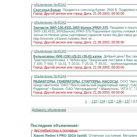
объявление №45341
Снегоход Буран
Город: Другой регион или город;
Дата: 21.09.2003, 00:00:00
объявление №45342
Запчасти ЗИЛ-130,4331,ЗИЛ-бычок,УРАЛ-375
. Продаем и покуп
ЗИЛ-130,4331,ЗИЛ(Бычок),УРАЛ-375:Поршневые группы,головки б
запчасти.Низкие цены,сертификат,гарантия качества.Доставка до Москвы и в регионы. Тел
http://mcensk-zil.boom.ru/index.html <b...
Город: Другой регион или город;
Дата: 21.09.2003, 00:00:00
объявление №45343
Бульдозеры т500,т330,т25.01,т35.01,катки
. Добрый день! Вас приветствует Производственно-ремонтное предприятие
Тракторспецтехника. г. Чебоксары. Предлагаем поставки в Ваш адрес бульдозера и запасные части к бульдозерам.
Город: Другой регион или город;
Дата: 21.09.2003, 00:00:00
объявление №45344
РАДИАТОРЫ, ГЕНЕРАТОРЫ, СТАРТЕРЫ, НАСОСЫ
. ООО "Авт
представителем: ОАО "Лихославльский радиаторный завод", ОАО "Шадринский автоагрегаторный завод", "Автомаш-
Радиатор" г.Бишкек, ОАО "Авторадиат
Город: Другой регион или город;
Дата: 21.09.2003, 00:00:00
1
...
133
|
134
|
135
|
136
|
137
| [1
Добавить объявление
Последние объявления:
Дистрибьюторы и продавцы
Xiaomi Redmi 4 PRO 32Gb (gold)
. Отличное состояние. Металич