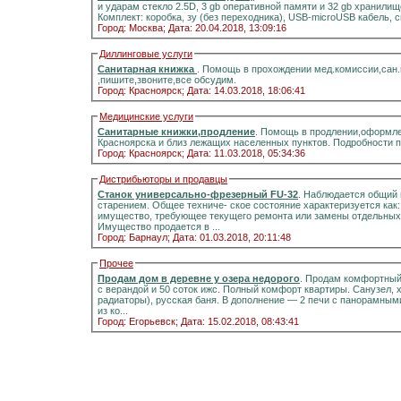
и ударам стекло 2.5D, 3 gb оперативной памяти и 32 gb хранилищ
Комплект: коробка, зу (без переходника), USB-microUSB кабель, 
Город: Москва;
Дата: 20.04.2018, 13:09:16
Диллинговые услуги
Санитарная книжка
. Помощь в прохождении мед.комиссии,сан
,пишите,звоните,все обсудим.
Город: Красноярск;
Дата: 14.03.2018, 18:06:41
Медицинские услуги
Санитарные книжки,продление
. Помощь в продлении,оформле
Красноярска и близ лежащих населенных пунктов. Подробности 
Город: Красноярск;
Дата: 11.03.2018, 05:34:36
Дистрибьюторы и продавцы
Станок универсально-фрезерный FU-32
. Наблюдается общий 
старением. Общее техниче- ское состояние характеризуется как
имущество, требующее текущего ремонта или замены отдельных 
Имущество продается в ...
Город: Барнаул;
Дата: 01.03.2018, 20:11:48
Прочее
Продам дом в деревне у озера недорого
. Продам комфортный д
с верандой и 50 соток ижс. Полный комфорт квартиры. Санузел, холодная и горячая вода, отоплени
радиаторы), русская баня. В дополнение — 2 печи с панорамными стёклами.Информация на портале домиклайт.Вода
из ко...
Город: Егорьевск;
Дата: 15.02.2018, 08:43:41