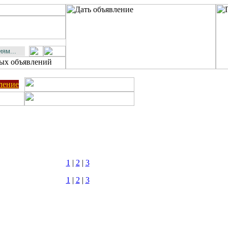
ление
1
|
2
|
3
1
|
2
|
3