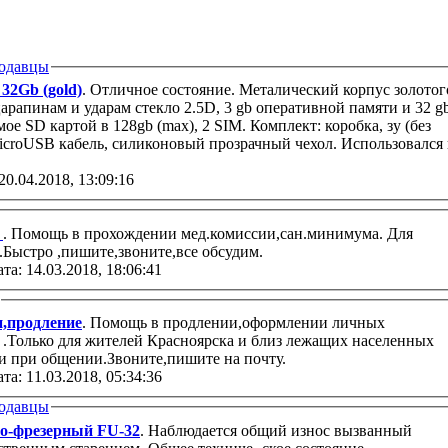
одавцы
32Gb (gold)
. Отличное состояние. Металический корпус золотог
царапинам и ударам стекло 2.5D, 3 gb оперативной памяти и 32 g
е SD картой в 128gb (max), 2 SIM. Комплект: коробка, зу (без
icroUSB кабель, силиконовый прозрачный чехол. Использовался 
20.04.2018, 13:09:16
а
. Помощь в прохождении мед.комиссии,сан.минимума. Для
.Быстро ,пишите,звоните,все обсудим.
та: 14.03.2018, 18:06:41
,продление
. Помощь в продлении,оформлении личных
.Только для жителей Красноярска и близ лежащих населенных
и при общении.Звоните,пишите на почту.
та: 11.03.2018, 05:34:36
одавцы
о-фрезерный FU-32
. Наблюдается общий износ вызванный