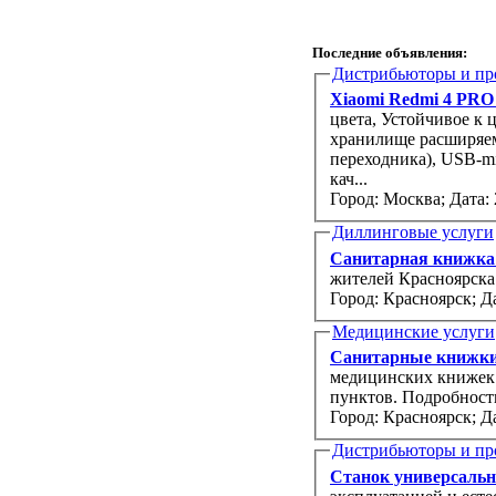
Последние объявления:
Дистрибьюторы и пр
Xiaomi Redmi 4 PRO 
цвета, Устойчивое к 
хранилище расширяемо
переходника), USB-m
кач...
Город: Москва;
Дата: 
Диллинговые услуги
Санитарная книжк
жителей Красноярска
Город: Красноярск;
Да
Медицинские услуги
Санитарные книжки
медицинских книжек 
пунктов. Подробност
Город: Красноярск;
Да
Дистрибьюторы и пр
Станок универсальн