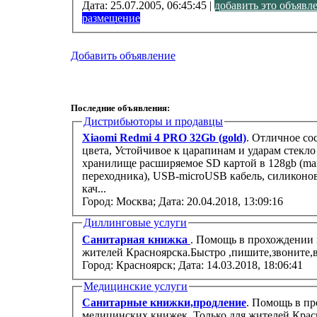
Дата:
25.07.2005, 06:45:45 |
добавить это объявл
размещение
Добавить объявление
Последние объявления:
Дистрибьюторы и продавцы
Xiaomi Redmi 4 PRO 32Gb (gold)
. Отличное со
цвета, Устойчивое к царапинам и ударам стекло
хранилище расширяемое SD картой в 128gb (max)
переходника), USB-microUSB кабель, силиконо
кач...
Город: Москва;
Дата: 20.04.2018, 13:09:16
Диллинговые услуги
Санитарная книжка
. Помощь в прохождении 
жителей Красноярска.Быстро ,пишите,звоните,в
Город: Красноярск;
Дата: 14.03.2018, 18:06:41
Медицинские услуги
Санитарные книжки,продление
. Помощь в п
медицинских книжек .Только для жителей Крас