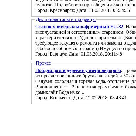
пунктов. Подробности при общении.Звоните,пи
Город: Красноярск;
Дата: 11.03.2018, 05:34:36
Дистрибьюторы и продавцы
Станок универсально-фрезерный FU-32
. Наб
эксплуатацией и естественным старением. Обще
характеризуется как: Удовлетворительное (Быв
требующее текущего ремонта или замены отдел
работоспособном со- стоянии) Имущес
Город: Барнаул;
Дата: 01.03.2018, 20:11:48
Прочее
Продам дом в деревне у озера недорого
. Прод
из профилированного бруса с верандой и 50 соток ижс. Полный комфорт квартиры.
Санузел, холодная и горячая вода, отопление (электрические радиаторы), русская баня.
В дополнение — 2 печи с панорамными стёкла
домиклайт.Вода из ко...
Город: Егорьевск;
Дата: 15.02.2018, 08:43:41