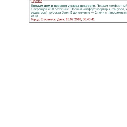
Прочее
Продам дом в деревне у озера недорого
. Продам комфортный д
с верандой и 50 соток ижс. Полный комфорт квартиры. Санузел, холодная и горячая вода, отоплени
радиаторы), русская баня. В дополнение — 2 печи с панорамными стёклами.Информация на портале домиклайт.Вода
из ко...
Город: Егорьевск;
Дата: 15.02.2018, 08:43:41