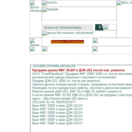
Добавить объявление
Оптовая продажа запчастей
Продаем краны МКГ-25.БР и ДЭК-251 после кап. ремонта
ООО "СнабРемКран" Продаем МКГ-25БР 1995 г.в. после кап.ремо
механический завод» Башенно-стрелового исполнения.
Продам ДЭК-251 1996 г.в. после кап.ремонта.
Замена дизель-генераторной станции, проведены испытания кран
Проводим пуско-наладочные работы, монтаж и демонтаж кранов МК
Ремонт кранов ДЭК-251, МКГ-25 и РДК-25 любой сложности.
Список кранов МКГ-25 БР, РДК-25 и ДЭК-251 на продажу и фотог
здесь : http://www.krandek-251.land.ru
(351)265-41-42, 89226323277
Кран МКГ-25БР и кран ДЭК-251!!!!
Кран МКГ-25БР и кран ДЭК-251!!!!
Кран МКГ-25БР и кран ДЭК-251!!!!
Кран МКГ-25БР и кран ДЭК-251!!!!
Кран МКГ-25БР и кран ДЭК-251!!!!
Кран МКГ-25БР и кран ДЭК-251!!!!