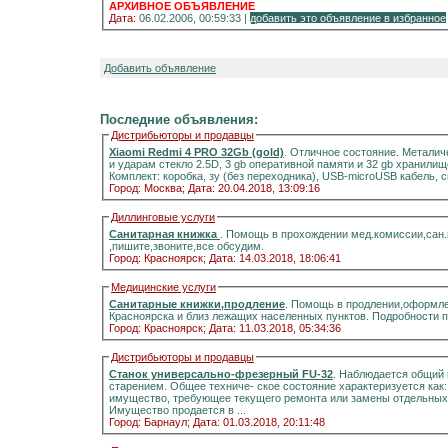
АРХИВНОЕ ОБЪЯВЛЕНИЕ
Дата:
06.02.2006, 00:59:33 |
добавить это объявление в избранное
Добавить объявление
Последние объявления:
Дистрибьюторы и продавцы
Xiaomi Redmi 4 PRO 32Gb (gold)
. Отличное состояние. Металич
и ударам стекло 2.5D, 3 gb оперативной памяти и 32 gb хранилищ
Комплект: коробка, зу (без переходника), USB-microUSB кабель, 
Город: Москва;
Дата: 20.04.2018, 13:09:16
Диллинговые услуги
Санитарная книжка
. Помощь в прохождении мед.комиссии,сан
,пишите,звоните,все обсудим.
Город: Красноярск;
Дата: 14.03.2018, 18:06:41
Медицинские услуги
Санитарные книжки,продление
. Помощь в продлении,оформле
Красноярска и близ лежащих населенных пунктов. Подробности 
Город: Красноярск;
Дата: 11.03.2018, 05:34:36
Дистрибьюторы и продавцы
Станок универсально-фрезерный FU-32
. Наблюдается общий 
старением. Общее техниче- ское состояние характеризуется как
имущество, требующее текущего ремонта или замены отдельных 
Имущество продается в ...
Город: Барнаул;
Дата: 01.03.2018, 20:11:48