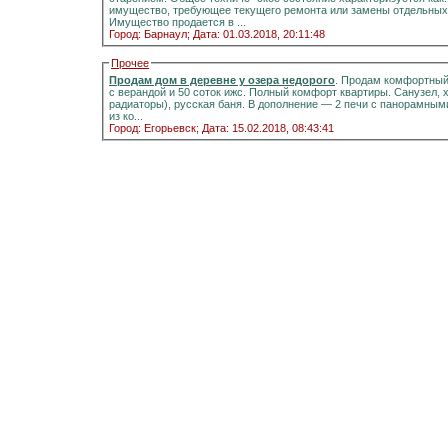
имущество, требующее текущего ремонта или замены отдельных 
Имущество продается в ...
Город: Барнаул;
Дата: 01.03.2018, 20:11:48
Прочее
Продам дом в деревне у озера недорого
. Продам комфортный д
с верандой и 50 соток ижс. Полный комфорт квартиры. Санузел, холодная и горячая вода, отоплени
радиаторы), русская баня. В дополнение — 2 печи с панорамными стёклами.Информация на портале домиклайт.Вода
из ко...
Город: Егорьевск;
Дата: 15.02.2018, 08:43:41