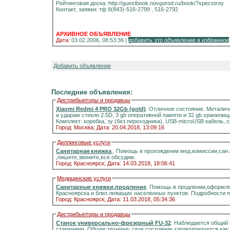
Рейтинговая доска: http://guestbook.novgorod.ru/book/?specstroy
Контакт, заявки: тф 8(843)-516-2799 , 516-2792
АРХИВНОЕ ОБЪЯВЛЕНИЕ
Дата:
03.02.2006, 08:53:36 |
добавить это объявление в избранное
Добавить объявление
Последние объявления:
Дистрибьюторы и продавцы
Xiaomi Redmi 4 PRO 32Gb (gold)
. Отличное состояние. Металич
и ударам стекло 2.5D, 3 gb оперативной памяти и 32 gb хранилищ
Комплект: коробка, зу (без переходника), USB-microUSB кабель, 
Город: Москва;
Дата: 20.04.2018, 13:09:16
Диллинговые услуги
Санитарная книжка
. Помощь в прохождении мед.комиссии,сан
,пишите,звоните,все обсудим.
Город: Красноярск;
Дата: 14.03.2018, 18:06:41
Медицинские услуги
Санитарные книжки,продление
. Помощь в продлении,оформле
Красноярска и близ лежащих населенных пунктов. Подробности 
Город: Красноярск;
Дата: 11.03.2018, 05:34:36
Дистрибьюторы и продавцы
Станок универсально-фрезерный FU-32
. Наблюдается общий 
старением. Общее техниче- ское состояние характеризуется как