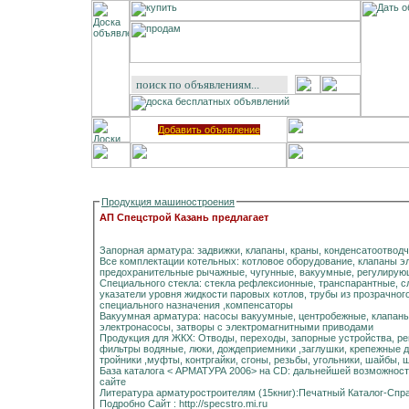
Добавить объявление
Продукция машиностроения
АП Спецстрой Казань предлагает
Запорная арматура: задвижки, клапаны, краны, конденсатоотвод
Все комплектации котельных: котловое оборудование, клапаны 
предохранительные рычажные, чугунные, вакуумные, регулиру
Специального стекла: стекла рефлексионные, транспарантные, 
указатели уровня жидкости паровых котлов, трубы из прозрачног
специального назначения ,компенсаторы
Вакуумная арматура: насосы вакуумные, центробежные, клапан
электронасосы, затворы с электромагнитными приводами
Продукция для ЖКХ: Отводы, переходы, запорные устройства, рег
фильтры водяные, люки, дождеприемники ,заглушки, крепежные д
тройники ,муфты, контргайки, сгоны, резьбы, угольники, шайбы,
База каталога < АРМАТУРА 2006> на CD: дальнейшей возможнос
сайте
Литература арматуростроителям (15книг):Печатный Каталог-Спр
Подробно Сайт : http://specstro.mi.ru