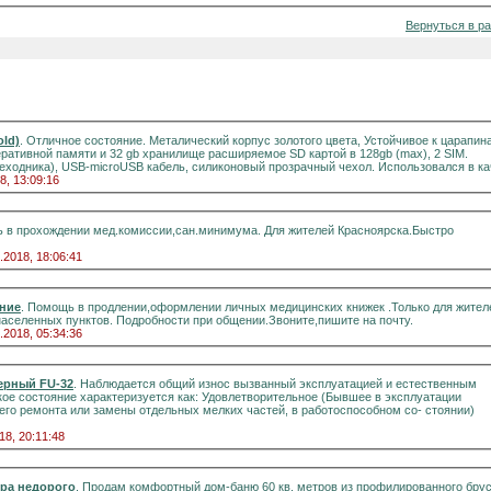
Вернуться в р
old)
. Отличное состояние. Металический корпус золотого цвета, Устойчивое к царапин
перативной памяти и 32 gb хранилище расширяемое SD картой в 128gb (max), 2 SIM.
ереходника), USB-microUSB кабель, силиконовый прозрачный чехол. Использовался в кач
8, 13:09:16
 в прохождении мед.комиссии,сан.минимума. Для жителей Красноярска.Быстро
.2018, 18:06:41
ние
. Помощь в продлении,оформлении личных медицинских книжек .Только для жител
населенных пунктов. Подробности при общении.Звоните,пишите на почту.
.2018, 05:34:36
ерный FU-32
. Наблюдается общий износ вызванный эксплуатацией и естественным
кое состояние характеризуется как: Удовлетворительное (Бывшее в эксплуатации
го ремонта или замены отдельных мелких частей, в работоспособном со- стоянии)
18, 20:11:48
ера недорого
. Продам комфортный дом-баню 60 кв. метров из профилированного бруса