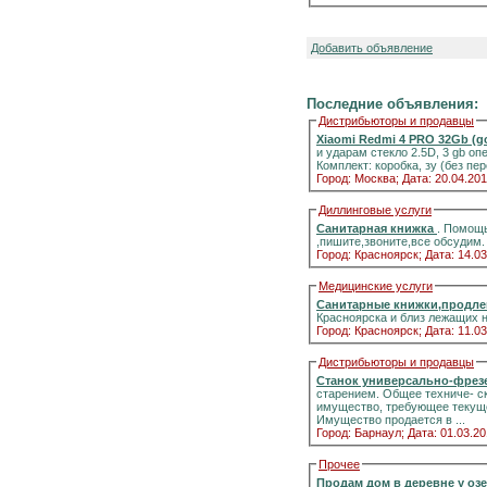
Добавить объявление
Последние объявления:
Дистрибьюторы и продавцы
Xiaomi Redmi 4 PRO 32Gb (g
и ударам стекло 2.5D, 3 gb о
Комплект: коробка, зу (без п
Город: Москва;
Дата: 20.04.201
Диллинговые услуги
Санитарная книжка
. Помощь
,пишите,звоните,все обсудим.
Город: Красноярск;
Дата: 14.03
Медицинские услуги
Санитарные книжки,продле
Красноярска и близ лежащих 
Город: Красноярск;
Дата: 11.03
Дистрибьюторы и продавцы
Станок универсально-фрез
старением. Общее техниче- с
имущество, требующее текуще
Имущество продается в ...
Город: Барнаул;
Дата: 01.03.20
Прочее
Продам дом в деревне у оз