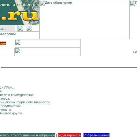
ение
Се
в
Ж и ПМЖ.
е.
числе и коммерческая.
изнеса.
тий любых форм собственности.
 предприятий.
 услуги.
многое другое.
бавить это объявление в избранное
|
редактировать
|
VIP-размещение