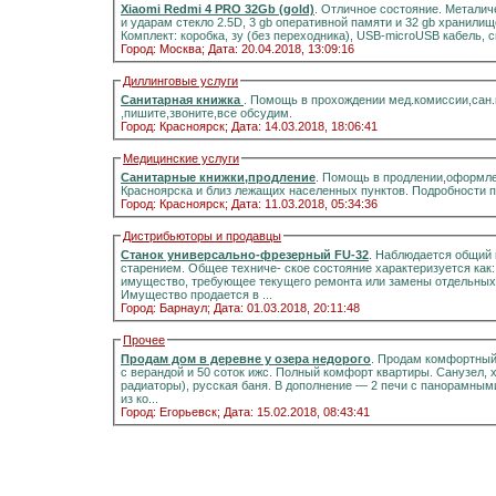
Xiaomi Redmi 4 PRO 32Gb (gold)
. Отличное состояние. Металич
и ударам стекло 2.5D, 3 gb оперативной памяти и 32 gb хранилищ
Комплект: коробка, зу (без переходника), USB-microUSB кабель, 
Город: Москва;
Дата: 20.04.2018, 13:09:16
Диллинговые услуги
Санитарная книжка
. Помощь в прохождении мед.комиссии,сан
,пишите,звоните,все обсудим.
Город: Красноярск;
Дата: 14.03.2018, 18:06:41
Медицинские услуги
Санитарные книжки,продление
. Помощь в продлении,оформле
Красноярска и близ лежащих населенных пунктов. Подробности 
Город: Красноярск;
Дата: 11.03.2018, 05:34:36
Дистрибьюторы и продавцы
Станок универсально-фрезерный FU-32
. Наблюдается общий 
старением. Общее техниче- ское состояние характеризуется как
имущество, требующее текущего ремонта или замены отдельных 
Имущество продается в ...
Город: Барнаул;
Дата: 01.03.2018, 20:11:48
Прочее
Продам дом в деревне у озера недорого
. Продам комфортный д
с верандой и 50 соток ижс. Полный комфорт квартиры. Санузел, холодная и горячая вода, отоплени
радиаторы), русская баня. В дополнение — 2 печи с панорамными стёклами.Информация на портале домиклайт.Вода
из ко...
Город: Егорьевск;
Дата: 15.02.2018, 08:43:41