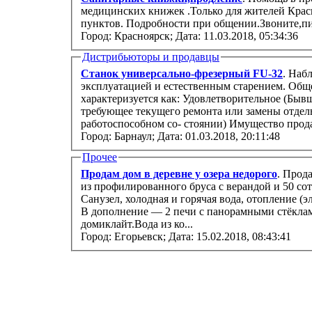
медицинских книжек .Только для жителей Крас
пунктов. Подробности при общении.Звоните,пи
Город: Красноярск;
Дата: 11.03.2018, 05:34:36
Дистрибьюторы и продавцы
Станок универсально-фрезерный FU-32
. Наб
эксплуатацией и естественным старением. Обще
характеризуется как: Удовлетворительное (Быв
требующее текущего ремонта или замены отдел
работоспособном со- стоянии) Имущес
Город: Барнаул;
Дата: 01.03.2018, 20:11:48
Прочее
Продам дом в деревне у озера недорого
. Прод
из профилированного бруса с верандой и 50 соток ижс. Полный комфорт квартиры.
Санузел, холодная и горячая вода, отопление (электрические радиаторы), русская баня.
В дополнение — 2 печи с панорамными стёкла
домиклайт.Вода из ко...
Город: Егорьевск;
Дата: 15.02.2018, 08:43:41