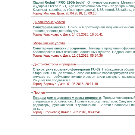
Xiaomi Redmi 4 PRO 32Gb (gold)
. Отличное состояние. Металич
и ударам стекло 2.5D, 3 gb оперативной памяти и 32 gb хранилищ
Комплект: коробка, зу (без переходника), USB-microUSB кабель, 
Город: Москва;
Дата: 20.04.2018, 13:09:16
Диллинговые услуги
Санитарная книжка
. Помощь в прохождении мед.комиссии,сан
,пишите,звоните,все обсудим.
Город: Красноярск;
Дата: 14.03.2018, 18:06:41
Медицинские услуги
Санитарные книжки,продление
. Помощь в продлении,оформле
Красноярска и близ лежащих населенных пунктов. Подробности 
Город: Красноярск;
Дата: 11.03.2018, 05:34:36
Дистрибьюторы и продавцы
Станок универсально-фрезерный FU-32
. Наблюдается общий 
старением. Общее техниче- ское состояние характеризуется как
имущество, требующее текущего ремонта или замены отдельных 
Имущество продается в ...
Город: Барнаул;
Дата: 01.03.2018, 20:11:48
Прочее
Продам дом в деревне у озера недорого
. Продам комфортный д
с верандой и 50 соток ижс. Полный комфорт квартиры. Санузел, холодная и горячая вода, отоплени
радиаторы), русская баня. В дополнение — 2 печи с панорамными стёклами.Информация на портале домиклайт.Вода
из ко...
Город: Егорьевск;
Дата: 15.02.2018, 08:43:41