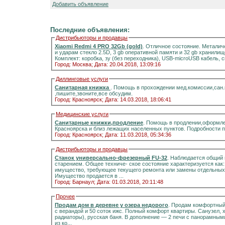
Добавить объявление
Последние объявления:
Дистрибьюторы и продавцы
Xiaomi Redmi 4 PRO 32Gb (gold)
. Отличное состояние. Металич
и ударам стекло 2.5D, 3 gb оперативной памяти и 32 gb хранилищ
Комплект: коробка, зу (без переходника), USB-microUSB кабель, 
Город: Москва;
Дата: 20.04.2018, 13:09:16
Диллинговые услуги
Санитарная книжка
. Помощь в прохождении мед.комиссии,сан
,пишите,звоните,все обсудим.
Город: Красноярск;
Дата: 14.03.2018, 18:06:41
Медицинские услуги
Санитарные книжки,продление
. Помощь в продлении,оформле
Красноярска и близ лежащих населенных пунктов. Подробности 
Город: Красноярск;
Дата: 11.03.2018, 05:34:36
Дистрибьюторы и продавцы
Станок универсально-фрезерный FU-32
. Наблюдается общий 
старением. Общее техниче- ское состояние характеризуется как
имущество, требующее текущего ремонта или замены отдельных 
Имущество продается в ...
Город: Барнаул;
Дата: 01.03.2018, 20:11:48
Прочее
Продам дом в деревне у озера недорого
. Продам комфортный д
с верандой и 50 соток ижс. Полный комфорт квартиры. Санузел, холодная и горячая вода, отоплени
радиаторы), русская баня. В дополнение — 2 печи с панорамными стёклами.Информация на портале домиклайт.Вода
из ко...