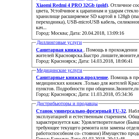
Xiaomi Redmi 4 PRO 32Gb (gold)
. Отличное со
цвета, Устойчивое к царапинам и ударам стекло
хранилище расширяемое SD картой в 128gb (max)
переходника), USB-microUSB кабель, силиконо
кач...
Город: Москва;
Дата: 20.04.2018, 13:09:16
Диллинговые услуги
Санитарная книжка
. Помощь в прохождении 
жителей Красноярска.Быстро ,пишите,звоните,в
Город: Красноярск;
Дата: 14.03.2018, 18:06:41
Медицинские услуги
Санитарные книжки,продление
. Помощь в п
медицинских книжек .Только для жителей Крас
пунктов. Подробности при общении.Звоните,пи
Город: Красноярск;
Дата: 11.03.2018, 05:34:36
Дистрибьюторы и продавцы
Станок универсально-фрезерный FU-32
. Наб
эксплуатацией и естественным старением. Обще
характеризуется как: Удовлетворительное (Быв
требующее текущего ремонта или замены отдел
работоспособном со- стоянии) Имущес
Город: Барнаул;
Дата: 01.03.2018, 20:11:48