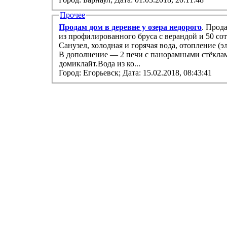
Прочее
Продам дом в деревне у озера недорого
. Прод
из профилированного бруса с верандой и 50 соток ижс. Полный комфорт квартиры.
Санузел, холодная и горячая вода, отопление (электрические радиаторы), русская баня.
В дополнение — 2 печи с панорамными стёкла
домиклайт.Вода из ко...
Город: Егорьевск;
Дата: 15.02.2018, 08:43:41