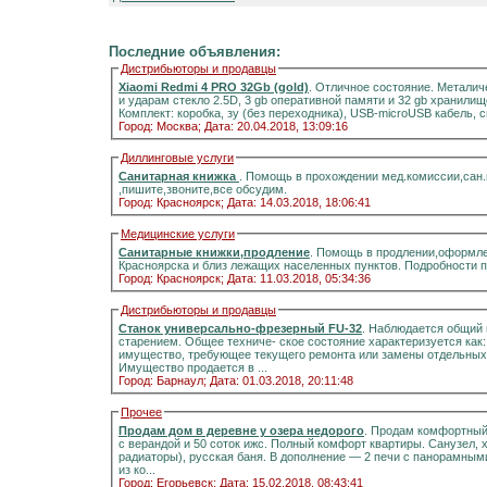
Последние объявления:
Дистрибьюторы и продавцы
Xiaomi Redmi 4 PRO 32Gb (gold)
. Отличное состояние. Металич
и ударам стекло 2.5D, 3 gb оперативной памяти и 32 gb хранилищ
Комплект: коробка, зу (без переходника), USB-microUSB кабель, 
Город: Москва;
Дата: 20.04.2018, 13:09:16
Диллинговые услуги
Санитарная книжка
. Помощь в прохождении мед.комиссии,сан
,пишите,звоните,все обсудим.
Город: Красноярск;
Дата: 14.03.2018, 18:06:41
Медицинские услуги
Санитарные книжки,продление
. Помощь в продлении,оформле
Красноярска и близ лежащих населенных пунктов. Подробности 
Город: Красноярск;
Дата: 11.03.2018, 05:34:36
Дистрибьюторы и продавцы
Станок универсально-фрезерный FU-32
. Наблюдается общий 
старением. Общее техниче- ское состояние характеризуется как
имущество, требующее текущего ремонта или замены отдельных 
Имущество продается в ...
Город: Барнаул;
Дата: 01.03.2018, 20:11:48
Прочее
Продам дом в деревне у озера недорого
. Продам комфортный д
с верандой и 50 соток ижс. Полный комфорт квартиры. Санузел, холодная и горячая вода, отоплени
радиаторы), русская баня. В дополнение — 2 печи с панорамными стёклами.Информация на портале домиклайт.Вода
из ко...
Город: Егорьевск;
Дата: 15.02.2018, 08:43:41