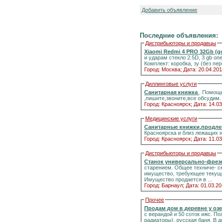
Добавить объявление
Последние объявления:
Дистрибьюторы и продавцы
Xiaomi Redmi 4 PRO 32Gb (g
и ударам стекло 2.5D, 3 gb о
Комплект: коробка, зу (без п
Город: Москва;
Дата: 20.04.201
Диллинговые услуги
Санитарная книжка
. Помощь
,пишите,звоните,все обсудим.
Город: Красноярск;
Дата: 14.03
Медицинские услуги
Санитарные книжки,продле
Красноярска и близ лежащих 
Город: Красноярск;
Дата: 11.03
Дистрибьюторы и продавцы
Станок универсально-фрез
старением. Общее техниче- с
имущество, требующее текуще
Имущество продается в ...
Город: Барнаул;
Дата: 01.03.20
Прочее
Продам дом в деревне у оз
с верандой и 50 соток ижс. Полный комфорт к
радиаторы), русская баня. В дополнение — 2 печи с панорамными стёклами.Информация на портале домиклайт.Вода