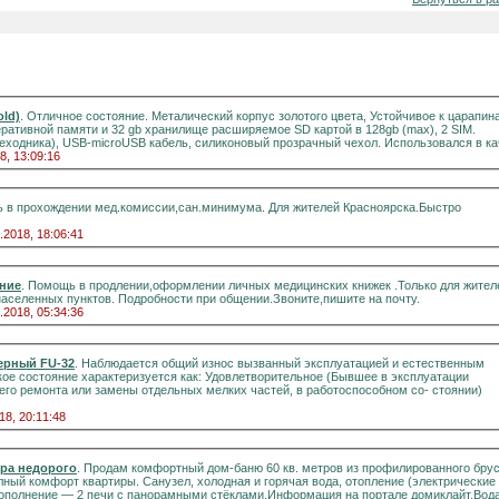
old)
. Отличное состояние. Металический корпус золотого цвета, Устойчивое к царапин
перативной памяти и 32 gb хранилище расширяемое SD картой в 128gb (max), 2 SIM.
ереходника), USB-microUSB кабель, силиконовый прозрачный чехол. Использовался в кач
8, 13:09:16
 в прохождении мед.комиссии,сан.минимума. Для жителей Красноярска.Быстро
.2018, 18:06:41
ние
. Помощь в продлении,оформлении личных медицинских книжек .Только для жител
населенных пунктов. Подробности при общении.Звоните,пишите на почту.
.2018, 05:34:36
ерный FU-32
. Наблюдается общий износ вызванный эксплуатацией и естественным
кое состояние характеризуется как: Удовлетворительное (Бывшее в эксплуатации
го ремонта или замены отдельных мелких частей, в работоспособном со- стоянии)
18, 20:11:48
ера недорого
. Продам комфортный дом-баню 60 кв. метров из профилированного бруса
вартиры. Санузел, холодная и горячая вода, отопление (электрические