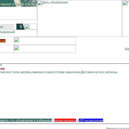
ение
Се
ие
ков
все типы матриц,замена в присутствии заказчика.Доставка во все регионы
бавить это объявление в избранное
|
редактировать
|
VIP-размещение
Вернуться в р