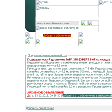
Добавить объявление
Продукция деревопереработки
Гидравлический дровокол JAPA 375 EXPERT 5,6T со склада
Гидравлический дровокол с комбинированным приводом от электр
гидроцилиндра колуна 5,6 тонн
Привод от трактора или от электродвигателя 7,5 кВт, Гидроцилиндр колуна 5,6 тонн, O 50 мм, Выводной ленточный
конвейер со скребками L= 4.2 м, ширина 300 мм, с лебедкой, Запу
или 6 частей) опция, Заправленная гидравлическая система 50 л,
Регулировка высоты делительного ножа механическая, Управлен
гидравлическая, Гидронасос Отдельный. Бак для смазки цепной
регулировки скорости пропила, Поворотный механизм выводного л
Подающий ленточный конвейер 2,3 м с реверсом. Производительн
АРХИВНОЕ ОБЪЯВЛЕНИЕ
Дата:
13.12.2011, 09:36:30 |
добавить это объявление в избранное
Добавить объявление