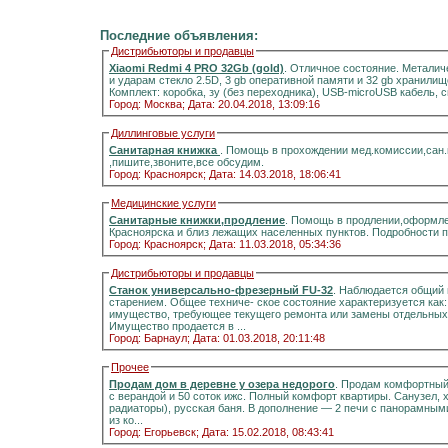
Последние объявления:
Дистрибьюторы и продавцы
Xiaomi Redmi 4 PRO 32Gb (gold)
. Отличное состояние. Металич
и ударам стекло 2.5D, 3 gb оперативной памяти и 32 gb хранилищ
Комплект: коробка, зу (без переходника), USB-microUSB кабель, 
Город: Москва;
Дата: 20.04.2018, 13:09:16
Диллинговые услуги
Санитарная книжка
. Помощь в прохождении мед.комиссии,сан
,пишите,звоните,все обсудим.
Город: Красноярск;
Дата: 14.03.2018, 18:06:41
Медицинские услуги
Санитарные книжки,продление
. Помощь в продлении,оформле
Красноярска и близ лежащих населенных пунктов. Подробности 
Город: Красноярск;
Дата: 11.03.2018, 05:34:36
Дистрибьюторы и продавцы
Станок универсально-фрезерный FU-32
. Наблюдается общий 
старением. Общее техниче- ское состояние характеризуется как
имущество, требующее текущего ремонта или замены отдельных 
Имущество продается в ...
Город: Барнаул;
Дата: 01.03.2018, 20:11:48
Прочее
Продам дом в деревне у озера недорого
. Продам комфортный д
с верандой и 50 соток ижс. Полный комфорт квартиры. Санузел, холодная и горячая вода, отоплени
радиаторы), русская баня. В дополнение — 2 печи с панорамными стёклами.Информация на портале домиклайт.Вода
из ко...
Город: Егорьевск;
Дата: 15.02.2018, 08:43:41