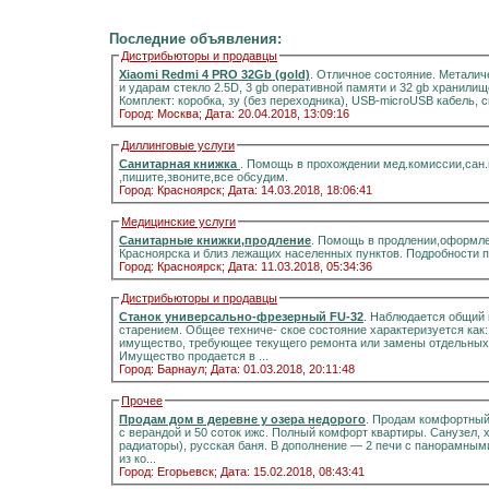
Последние объявления:
Дистрибьюторы и продавцы
Xiaomi Redmi 4 PRO 32Gb (gold)
. Отличное состояние. Металич
и ударам стекло 2.5D, 3 gb оперативной памяти и 32 gb хранилищ
Комплект: коробка, зу (без переходника), USB-microUSB кабель, 
Город: Москва;
Дата: 20.04.2018, 13:09:16
Диллинговые услуги
Санитарная книжка
. Помощь в прохождении мед.комиссии,сан
,пишите,звоните,все обсудим.
Город: Красноярск;
Дата: 14.03.2018, 18:06:41
Медицинские услуги
Санитарные книжки,продление
. Помощь в продлении,оформле
Красноярска и близ лежащих населенных пунктов. Подробности 
Город: Красноярск;
Дата: 11.03.2018, 05:34:36
Дистрибьюторы и продавцы
Станок универсально-фрезерный FU-32
. Наблюдается общий 
старением. Общее техниче- ское состояние характеризуется как
имущество, требующее текущего ремонта или замены отдельных 
Имущество продается в ...
Город: Барнаул;
Дата: 01.03.2018, 20:11:48
Прочее
Продам дом в деревне у озера недорого
. Продам комфортный д
с верандой и 50 соток ижс. Полный комфорт квартиры. Санузел, холодная и горячая вода, отоплени
радиаторы), русская баня. В дополнение — 2 печи с панорамными стёклами.Информация на портале домиклайт.Вода
из ко...
Город: Егорьевск;
Дата: 15.02.2018, 08:43:41