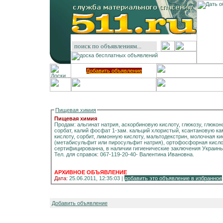
Добавить объявление
Пищевая химия
Пищевая химия
Продам: альгинат натрия, аскорбиновую кислоту, глюкозу, глюкон
сорбат, калий фосфат 1-зам. кальций хлористый, ксантановую камедь, риботайд, сода пищевая, соль, с
кислоту, сорбит, лимонную кислоту, мальтодекстрин, молочная ки
(метабисульфит или пиросульфит натрия), ортофосфорная кислот
сертифицированна, в наличии гигиенические заключения Украины
Тел. для справок: 067-119-20-40- Валентина Ивановна.
АРХИВНОЕ ОБЪЯВЛЕНИЕ
Дата:
25.06.2011, 12:35:03 |
добавить это объявление в избранное
Добавить объявление