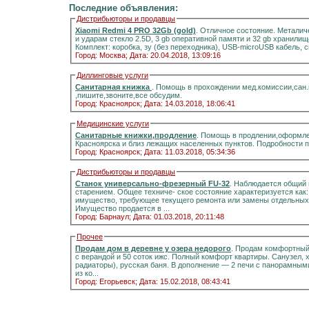
Последние объявления:
Дистрибьюторы и продавцы
Xiaomi Redmi 4 PRO 32Gb (gold)
. Отличное состояние. Металич
и ударам стекло 2.5D, 3 gb оперативной памяти и 32 gb хранилищ
Комплект: коробка, зу (без переходника), USB-microUSB кабель, 
Город: Москва;
Дата: 20.04.2018, 13:09:16
Диллинговые услуги
Санитарная книжка
. Помощь в прохождении мед.комиссии,сан
,пишите,звоните,все обсудим.
Город: Красноярск;
Дата: 14.03.2018, 18:06:41
Медицинские услуги
Санитарные книжки,продление
. Помощь в продлении,оформле
Красноярска и близ лежащих населенных пунктов. Подробности 
Город: Красноярск;
Дата: 11.03.2018, 05:34:36
Дистрибьюторы и продавцы
Станок универсально-фрезерный FU-32
. Наблюдается общий 
старением. Общее техниче- ское состояние характеризуется как
имущество, требующее текущего ремонта или замены отдельных 
Имущество продается в ...
Город: Барнаул;
Дата: 01.03.2018, 20:11:48
Прочее
Продам дом в деревне у озера недорого
. Продам комфортный д
с верандой и 50 соток ижс. Полный комфорт квартиры. Санузел, холодная и горячая вода, отоплени
радиаторы), русская баня. В дополнение — 2 печи с панорамными стёклами.Информация на портале домиклайт.Вода
из ко...
Город: Егорьевск;
Дата: 15.02.2018, 08:43:41