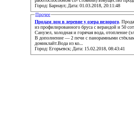
работоспособном со- стоянии) Имущес
Город: Барнаул;
Дата: 01.03.2018, 20:11:48
Прочее
Продам дом в деревне у озера недорого
. Прод
из профилированного бруса с верандой и 50 соток ижс. Полный комфорт квартиры.
Санузел, холодная и горячая вода, отопление (электрические радиаторы), русская баня.
В дополнение — 2 печи с панорамными стёкла
домиклайт.Вода из ко...
Город: Егорьевск;
Дата: 15.02.2018, 08:43:41