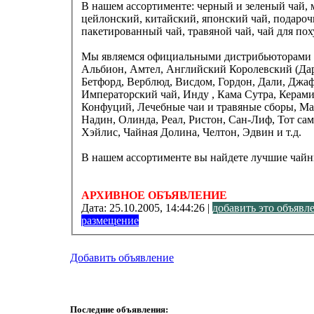
В нашем ассортименте: черный и зеленый чай, 
цейлонский, китайский, японский чай, подароч
пакетированный чай, травяной чай, чай для поху
Мы являемся официальными дистрибьюторами 
Альбион, Амтел, Английский Королевский (Дарл
Бетфорд, Верблюд, Висдом, Гордон, Дали, Джаф
Императорский чай, Инду , Кама Сутра, Керам
Конфуций, Лечебные чаи и травяные сборы, Ма
Надин, Олинда, Реал, Ристон, Сан-Лиф, Тот самый (МЧРФ), Тиба, Тянь-Жень, Хилтоп,
Хэйлис, Чайная Долина, Челтон, Эдвин и т.д.
В нашем ассортименте вы найдете лучшие чай
АРХИВНОЕ ОБЪЯВЛЕНИЕ
Дата:
25.10.2005, 14:44:26 |
добавить это объявл
размещение
Добавить объявление
Последние объявления: