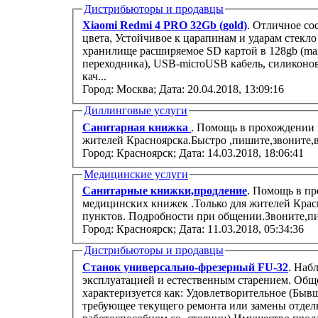
Дистрибьюторы и продавцы
Xiaomi Redmi 4 PRO 32Gb (gold)
. Отличное со
цвета, Устойчивое к царапинам и ударам стекло
хранилище расширяемое SD картой в 128gb (max)
переходника), USB-microUSB кабель, силиконо
кач...
Город: Москва;
Дата: 20.04.2018, 13:09:16
Диллинговые услуги
Санитарная книжка
. Помощь в прохождении 
жителей Красноярска.Быстро ,пишите,звоните,в
Город: Красноярск;
Дата: 14.03.2018, 18:06:41
Медицинские услуги
Санитарные книжки,продление
. Помощь в п
медицинских книжек .Только для жителей Крас
пунктов. Подробности при общении.Звоните,пи
Город: Красноярск;
Дата: 11.03.2018, 05:34:36
Дистрибьюторы и продавцы
Станок универсально-фрезерный FU-32
. Наб
эксплуатацией и естественным старением. Обще
характеризуется как: Удовлетворительное (Быв
требующее текущего ремонта или замены отдел