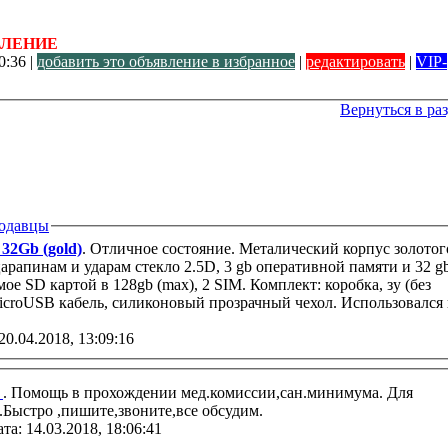
ВЛЕНИЕ
0:36 |
добавить это объявление в избранное
|
редактировать
|
VIP-
Вернуться в ра
одавцы
32Gb (gold)
. Отличное состояние. Металический корпус золотог
царапинам и ударам стекло 2.5D, 3 gb оперативной памяти и 32 g
е SD картой в 128gb (max), 2 SIM. Комплект: коробка, зу (без
icroUSB кабель, силиконовый прозрачный чехол. Использовался 
20.04.2018, 13:09:16
а
. Помощь в прохождении мед.комиссии,сан.минимума. Для
.Быстро ,пишите,звоните,все обсудим.
та: 14.03.2018, 18:06:41