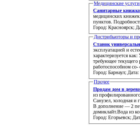
Медицинские услуги
Санитарные книжки
медицинских книжек 
пунктов. Подробност
Город: Красноярск;
Да
Дистрибьюторы и пр
Станок универсальн
эксплуатацией и есте
характеризуется как:
требующее текущего 
Город: Барнаул;
Дата:
Прочее
Продам дом в деревн
из профилированного бруса с верандой и 50 соток ижс. Полный комфорт кварти
Санузел, холодная и горячая вода, отопление (электрические радиаторы), русская баня.
В дополнение — 2 пе
домиклайт.Вода из ко.
Город: Егорьевск;
Дат