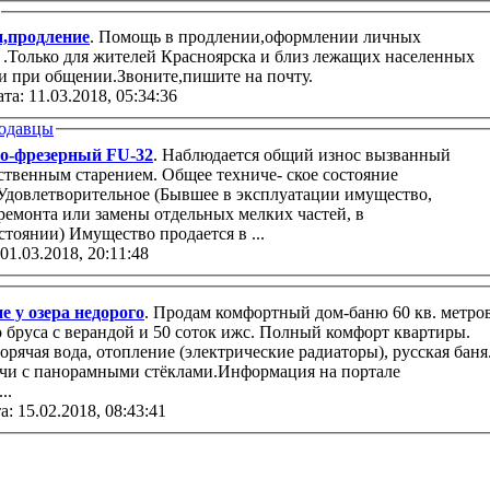
,продление
. Помощь в продлении,оформлении личных
.Только для жителей Красноярска и близ лежащих населенных
и при общении.Звоните,пишите на почту.
та: 11.03.2018, 05:34:36
одавцы
о-фрезерный FU-32
. Наблюдается общий износ вызванный
ственным старением. Общее техниче- ское состояние
 Удовлетворительное (Бывшее в эксплуатации имущество,
ремонта или замены отдельных мелких частей, в
работоспособном со- стоянии) Имущество продается в ...
 01.03.2018, 20:11:48
е у озера недорого
. Продам комфортный дом-баню 60 кв. метро
ры.
чи с панорамными стёклами.Информация на портале
..
а: 15.02.2018, 08:43:41