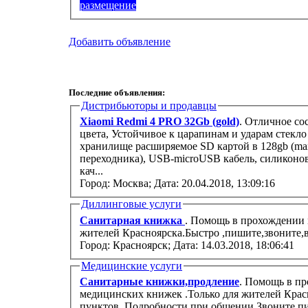
размещение
Добавить объявление
Последние объявления:
Дистрибьюторы и продавцы
Xiaomi Redmi 4 PRO 32Gb (gold)
. Отличное со
цвета, Устойчивое к царапинам и ударам стекло
хранилище расширяемое SD картой в 128gb (max)
переходника), USB-microUSB кабель, силиконо
кач...
Город: Москва;
Дата: 20.04.2018, 13:09:16
Диллинговые услуги
Санитарная книжка
. Помощь в прохождении 
жителей Красноярска.Быстро ,пишите,звоните,в
Город: Красноярск;
Дата: 14.03.2018, 18:06:41
Медицинские услуги
Санитарные книжки,продление
. Помощь в п
медицинских книжек .Только для жителей Крас
пунктов. Подробности при общении.Звоните,пи