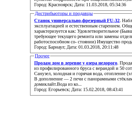
Город: Красноярск;
Дата: 11.03.2018, 05:34:36
Дистрибьюторы и продавцы
Станок универсально-фрезерный FU-32
. Наб
эксплуатацией и естественным старением. Обще
характеризуется как: Удовлетворительное (Быв
требующее текущего ремонта или замены отдел
работоспособном со- стоянии) Имущес
Город: Барнаул;
Дата: 01.03.2018, 20:11:48
Прочее
Продам дом в деревне у озера недорого
. Прод
из профилированного бруса с верандой и 50 соток ижс. Полный комфорт квартиры.
Санузел, холодная и горячая вода, отопление (электрические радиаторы), русская баня.
В дополнение — 2 печи с панорамными стёкла
домиклайт.Вода из ко...
Город: Егорьевск;
Дата: 15.02.2018, 08:43:41