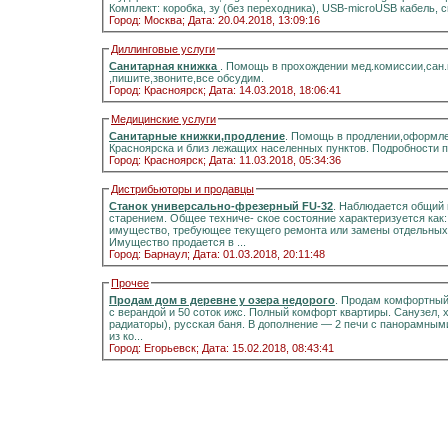
Комплект: коробка, зу (без переходника), USB-microUSB кабель, 
Город: Москва;
Дата: 20.04.2018, 13:09:16
Диллинговые услуги
Санитарная книжка
. Помощь в прохождении мед.комиссии,сан
,пишите,звоните,все обсудим.
Город: Красноярск;
Дата: 14.03.2018, 18:06:41
Медицинские услуги
Санитарные книжки,продление
. Помощь в продлении,оформле
Красноярска и близ лежащих населенных пунктов. Подробности 
Город: Красноярск;
Дата: 11.03.2018, 05:34:36
Дистрибьюторы и продавцы
Станок универсально-фрезерный FU-32
. Наблюдается общий 
старением. Общее техниче- ское состояние характеризуется как
имущество, требующее текущего ремонта или замены отдельных 
Имущество продается в ...
Город: Барнаул;
Дата: 01.03.2018, 20:11:48
Прочее
Продам дом в деревне у озера недорого
. Продам комфортный д
с верандой и 50 соток ижс. Полный комфорт квартиры. Санузел, холодная и горячая вода, отоплени
радиаторы), русская баня. В дополнение — 2 печи с панорамными стёклами.Информация на портале домиклайт.Вода
из ко...
Город: Егорьевск;
Дата: 15.02.2018, 08:43:41