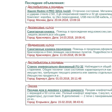
Последние объявления:
Дистрибьюторы и продавцы
Xiaomi Redmi 4 PRO 32Gb (gold)
. Отличное состояние. Металич
и ударам стекло 2.5D, 3 gb оперативной памяти и 32 gb хранилищ
Комплект: коробка, зу (без переходника), USB-microUSB кабель, 
Город: Москва;
Дата: 20.04.2018, 13:09:16
Диллинговые услуги
Санитарная книжка
. Помощь в прохождении мед.комиссии,сан
,пишите,звоните,все обсудим.
Город: Красноярск;
Дата: 14.03.2018, 18:06:41
Медицинские услуги
Санитарные книжки,продление
. Помощь в продлении,оформле
Красноярска и близ лежащих населенных пунктов. Подробности 
Город: Красноярск;
Дата: 11.03.2018, 05:34:36
Дистрибьюторы и продавцы
Станок универсально-фрезерный FU-32
. Наблюдается общий 
старением. Общее техниче- ское состояние характеризуется как
имущество, требующее текущего ремонта или замены отдельных 
Имущество продается в ...
Город: Барнаул;
Дата: 01.03.2018, 20:11:48
Прочее
Продам дом в деревне у озера недорого
. Продам комфортный д
с верандой и 50 соток ижс. Полный комфорт квартиры. Санузел, холодная и горячая вода, отоплени
радиаторы), русская баня. В дополнение — 2 печи с панорамными стёклами.Информация на портале домиклайт.Вода
из ко...
Город: Егорьевск;
Дата: 15.02.2018, 08:43:41