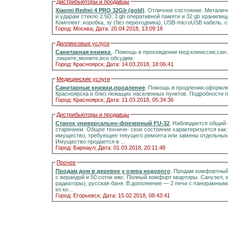
Дистрибьюторы и продавцы
Xiaomi Redmi 4 PRO 32Gb (gold)
. Отличное состояние. Металич
и ударам стекло 2.5D, 3 gb оперативной памяти и 32 gb хранилищ
Комплект: коробка, зу (без переходника), USB-microUSB кабель, 
Город: Москва;
Дата: 20.04.2018, 13:09:16
Диллинговые услуги
Санитарная книжка
. Помощь в прохождении мед.комиссии,сан
,пишите,звоните,все обсудим.
Город: Красноярск;
Дата: 14.03.2018, 18:06:41
Медицинские услуги
Санитарные книжки,продление
. Помощь в продлении,оформле
Красноярска и близ лежащих населенных пунктов. Подробности 
Город: Красноярск;
Дата: 11.03.2018, 05:34:36
Дистрибьюторы и продавцы
Станок универсально-фрезерный FU-32
. Наблюдается общий 
старением. Общее техниче- ское состояние характеризуется как
имущество, требующее текущего ремонта или замены отдельных 
Имущество продается в ...
Город: Барнаул;
Дата: 01.03.2018, 20:11:48
Прочее
Продам дом в деревне у озера недорого
. Продам комфортный д
с верандой и 50 соток ижс. Полный комфорт квартиры. Санузел, холодная и горячая вода, отоплени
радиаторы), русская баня. В дополнение — 2 печи с панорамными стёклами.Информация на портале домиклайт.Вода
из ко...
Город: Егорьевск;
Дата: 15.02.2018, 08:43:41