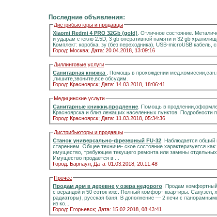
Последние объявления:
Дистрибьюторы и продавцы
Xiaomi Redmi 4 PRO 32Gb (gold)
. Отличное состояние. Металич
и ударам стекло 2.5D, 3 gb оперативной памяти и 32 gb хранилищ
Комплект: коробка, зу (без переходника), USB-microUSB кабель, 
Город: Москва;
Дата: 20.04.2018, 13:09:16
Диллинговые услуги
Санитарная книжка
. Помощь в прохождении мед.комиссии,сан
,пишите,звоните,все обсудим.
Город: Красноярск;
Дата: 14.03.2018, 18:06:41
Медицинские услуги
Санитарные книжки,продление
. Помощь в продлении,оформле
Красноярска и близ лежащих населенных пунктов. Подробности 
Город: Красноярск;
Дата: 11.03.2018, 05:34:36
Дистрибьюторы и продавцы
Станок универсально-фрезерный FU-32
. Наблюдается общий 
старением. Общее техниче- ское состояние характеризуется как
имущество, требующее текущего ремонта или замены отдельных 
Имущество продается в ...
Город: Барнаул;
Дата: 01.03.2018, 20:11:48
Прочее
Продам дом в деревне у озера недорого
. Продам комфортный д
с верандой и 50 соток ижс. Полный комфорт квартиры. Санузел, холодная и горячая вода, отоплени
радиаторы), русская баня. В дополнение — 2 печи с панорамными стёклами.Информация на портале домиклайт.Вода
из ко...
Город: Егорьевск;
Дата: 15.02.2018, 08:43:41