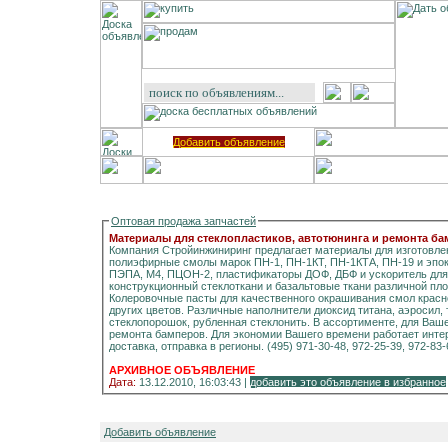
Добавить объявление
Оптовая продажа запчастей
Материалы для стеклопластиков, автотюнинга и ремонта б
Компания Стройинжиниринг предлагает материалы для изготовле
полиэфирные смолы марок ПН-1, ПН-1КТ, ПН-1КТА, ПН-19 и эпок
ПЭПА, М4, ПЦОН-2, пластификаторы ДОФ, ДБФ и ускоритель для
конструкционный стеклоткани и базальтовые ткани различной пло
Колеровочные пасты для качественного окрашивания смол красного
других цветов. Различные наполнители диоксид титана, аэросил, 
стеклопорошок, рубленная стеклонить. В ассортименте, для Ваш
ремонта бамперов. Для экономии Вашего времени работает интер
доставка, отправка в регионы. (495) 971-30-48, 972-25-39, 972-83-
АРХИВНОЕ ОБЪЯВЛЕНИЕ
Дата:
13.12.2010, 16:03:43 |
добавить это объявление в избранное
Добавить объявление