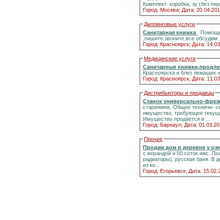
Комплект: коробка, зу (без п
Город: Москва;
Дата: 20.04.201
Диллинговые услуги
Санитарная книжка
. Помощь
,пишите,звоните,все обсудим.
Город: Красноярск;
Дата: 14.03
Медицинские услуги
Санитарные книжки,продле
Красноярска и близ лежащих 
Город: Красноярск;
Дата: 11.03
Дистрибьюторы и продавцы
Станок универсально-фрез
старением. Общее техниче- с
имущество, требующее текуще
Имущество продается в ...
Город: Барнаул;
Дата: 01.03.20
Прочее
Продам дом в деревне у оз
с верандой и 50 соток ижс. Полный комфорт к
радиаторы), русская баня. В дополнение — 2 печи с панорамными стёклами.Информация на портале домиклайт.Вода
из ко...
Город: Егорьевск;
Дата: 15.02.