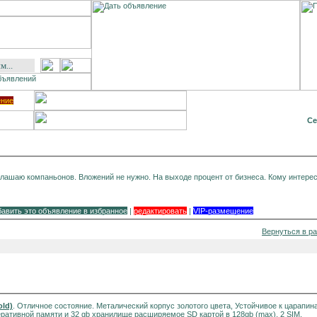
ение
Се
лашаю компаньонов. Вложений не нужно. На выходе процент от бизнеса. Кому интере
бавить это объявление в избранное
|
редактировать
|
VIP-размещение
Вернуться в р
old)
. Отличное состояние. Металический корпус золотого цвета, Устойчивое к царапин
перативной памяти и 32 gb хранилище расширяемое SD картой в 128gb (max), 2 SIM.