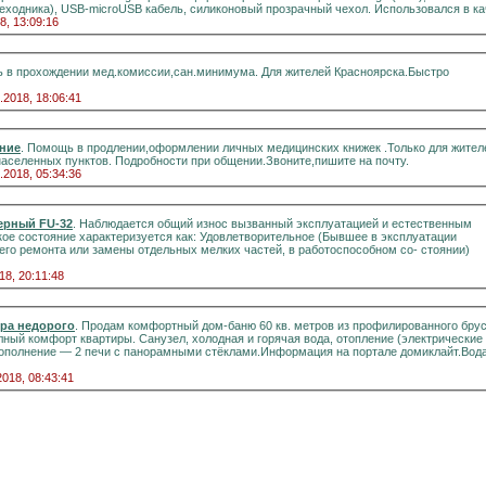
ереходника), USB-microUSB кабель, силиконовый прозрачный чехол. Использовался в кач
8, 13:09:16
 в прохождении мед.комиссии,сан.минимума. Для жителей Красноярска.Быстро
.2018, 18:06:41
ние
. Помощь в продлении,оформлении личных медицинских книжек .Только для жител
населенных пунктов. Подробности при общении.Звоните,пишите на почту.
.2018, 05:34:36
ерный FU-32
. Наблюдается общий износ вызванный эксплуатацией и естественным
кое состояние характеризуется как: Удовлетворительное (Бывшее в эксплуатации
го ремонта или замены отдельных мелких частей, в работоспособном со- стоянии)
18, 20:11:48
ера недорого
. Продам комфортный дом-баню 60 кв. метров из профилированного бруса
вартиры. Санузел, холодная и горячая вода, отопление (электрические
2018, 08:43:41