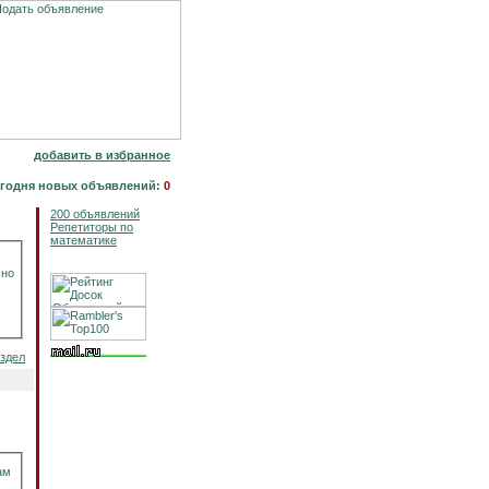
добавить в избранное
годня новых объявлений:
0
200 объявлений
Репетиторы по
математике
сно
аздел
ам