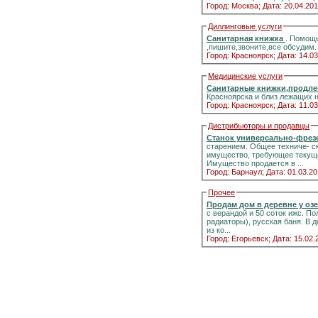
Город: Москва;
Дата: 20.04.201
Диллинговые услуги
Санитарная книжка
. Помощь
,пишите,звоните,все обсудим.
Город: Красноярск;
Дата: 14.03
Медицинские услуги
Санитарные книжки,продле
Красноярска и близ лежащих 
Город: Красноярск;
Дата: 11.03
Дистрибьюторы и продавцы
Станок универсально-фрез
старением. Общее техниче- с
имущество, требующее текуще
Имущество продается в ...
Город: Барнаул;
Дата: 01.03.20
Прочее
Продам дом в деревне у оз
с верандой и 50 соток ижс. Полный комфорт к
радиаторы), русская баня. В дополнение — 2 печи с панорамными стёклами.Информация на портале домиклайт.Вода
из ко...
Город: Егорьевск;
Дата: 15.02.