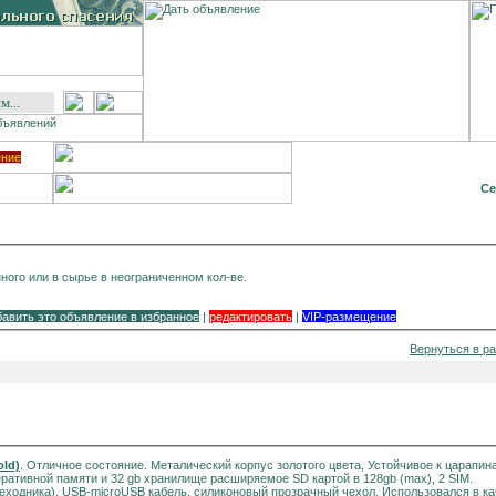
ение
Се
ого или в сырье в неограниченном кол-ве.
бавить это объявление в избранное
|
редактировать
|
VIP-размещение
Вернуться в р
old)
. Отличное состояние. Металический корпус золотого цвета, Устойчивое к царапин
перативной памяти и 32 gb хранилище расширяемое SD картой в 128gb (max), 2 SIM.
ереходника), USB-microUSB кабель, силиконовый прозрачный чехол. Использовался в кач