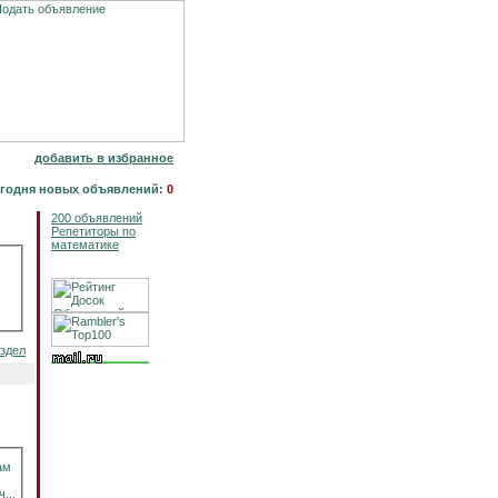
добавить в избранное
годня новых объявлений:
0
200 объявлений
Репетиторы по
математике
аздел
ам
...