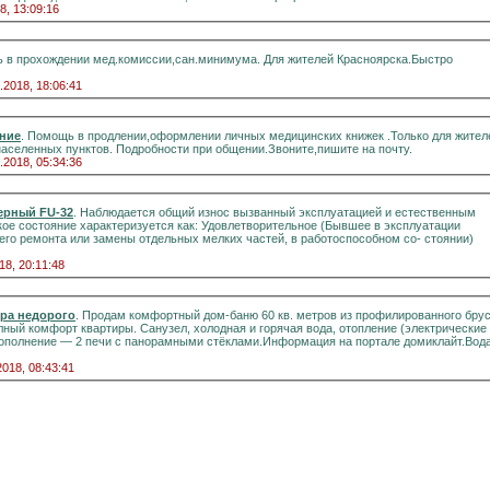
8, 13:09:16
 в прохождении мед.комиссии,сан.минимума. Для жителей Красноярска.Быстро
.2018, 18:06:41
ние
. Помощь в продлении,оформлении личных медицинских книжек .Только для жител
населенных пунктов. Подробности при общении.Звоните,пишите на почту.
.2018, 05:34:36
ерный FU-32
. Наблюдается общий износ вызванный эксплуатацией и естественным
кое состояние характеризуется как: Удовлетворительное (Бывшее в эксплуатации
го ремонта или замены отдельных мелких частей, в работоспособном со- стоянии)
18, 20:11:48
ера недорого
. Продам комфортный дом-баню 60 кв. метров из профилированного бруса
вартиры. Санузел, холодная и горячая вода, отопление (электрические
2018, 08:43:41