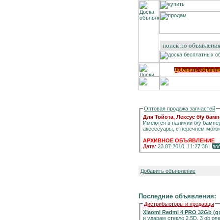
Добавить объявл
Оптовая продажа запчастей
Для Тойота, Лексус б/у бам
Имеются в наличии б/у бампер
аксессуары, с перечнем можн
АРХИВНОЕ ОБЪЯВЛЕНИЕ
Дата:
23.07.2010, 11:27:38 |
до
Добавить объявление
Последние объявления:
Дистрибьюторы и продавцы
Xiaomi Redmi 4 PRO 32Gb (g
и ударам стекло 2.5D, 3 gb о