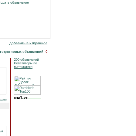
добавить в избранное
годня новых объявлений:
0
200 объявлений
Репетиторы по
математике
аздел
ам