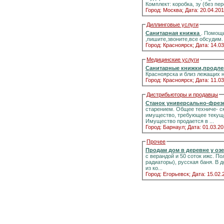
Комплект: коробка, зу (без п
Город: Москва;
Дата: 20.04.201
Диллинговые услуги
Санитарная книжка
. Помощь
,пишите,звоните,все обсудим.
Город: Красноярск;
Дата: 14.03
Медицинские услуги
Санитарные книжки,продле
Красноярска и близ лежащих 
Город: Красноярск;
Дата: 11.03
Дистрибьюторы и продавцы
Станок универсально-фрез
старением. Общее техниче- с
имущество, требующее текуще
Имущество продается в ...
Город: Барнаул;
Дата: 01.03.20
Прочее
Продам дом в деревне у оз
с верандой и 50 соток ижс. Полный комфорт к
радиаторы), русская баня. В дополнение — 2 печи с панорамными стёклами.Информация на портале домиклайт.Вода
из ко...
Город: Егорьевск;
Дата: 15.02.