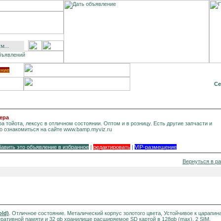
ение
Се
пера
а тойота, лексус в отличном состоянии. Оптом и в розницу. Есть другие запчасти и
о ознакомиться на сайте www.bamp.myviz.ru
бавить это объявление в избранное
|
редактировать
|
VIP-размещение
Вернуться в р
old)
. Отличное состояние. Металический корпус золотого цвета, Устойчивое к царапин
перативной памяти и 32 gb хранилище расширяемое SD картой в 128gb (max), 2 SIM.