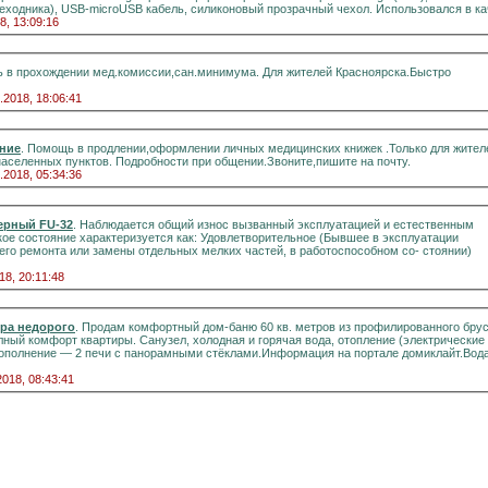
ереходника), USB-microUSB кабель, силиконовый прозрачный чехол. Использовался в кач
8, 13:09:16
 в прохождении мед.комиссии,сан.минимума. Для жителей Красноярска.Быстро
.2018, 18:06:41
ние
. Помощь в продлении,оформлении личных медицинских книжек .Только для жител
населенных пунктов. Подробности при общении.Звоните,пишите на почту.
.2018, 05:34:36
ерный FU-32
. Наблюдается общий износ вызванный эксплуатацией и естественным
кое состояние характеризуется как: Удовлетворительное (Бывшее в эксплуатации
го ремонта или замены отдельных мелких частей, в работоспособном со- стоянии)
18, 20:11:48
ера недорого
. Продам комфортный дом-баню 60 кв. метров из профилированного бруса
вартиры. Санузел, холодная и горячая вода, отопление (электрические
2018, 08:43:41