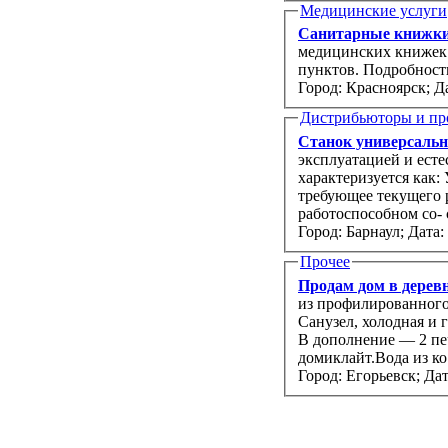
Медицинские услуги
Санитарные книжки
медицинских книжек 
пунктов. Подробност
Город: Красноярск;
Да
Дистрибьюторы и пр
Станок универсальн
эксплуатацией и есте
характеризуется как:
требующее текущего 
Город: Барнаул;
Дата:
Прочее
Продам дом в деревн
из профилированного бруса с верандой и 50 соток ижс. Полный комфорт кварти
Санузел, холодная и горячая вода, отопление (электрические радиаторы), русская баня.
В дополнение — 2 пе
домиклайт.Вода из ко.
Город: Егорьевск;
Дат