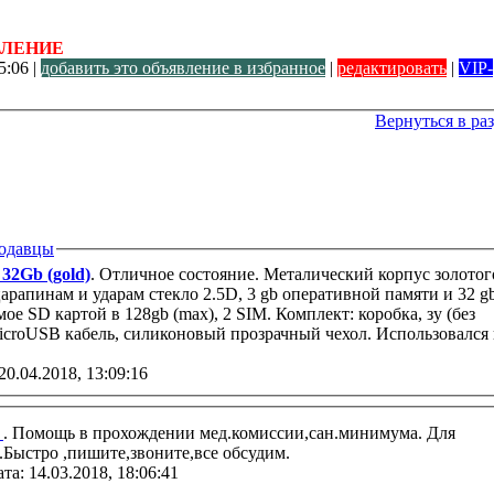
ВЛЕНИЕ
5:06 |
добавить это объявление в избранное
|
редактировать
|
VIP-
Вернуться в ра
одавцы
32Gb (gold)
. Отличное состояние. Металический корпус золотог
царапинам и ударам стекло 2.5D, 3 gb оперативной памяти и 32 g
е SD картой в 128gb (max), 2 SIM. Комплект: коробка, зу (без
icroUSB кабель, силиконовый прозрачный чехол. Использовался 
20.04.2018, 13:09:16
а
. Помощь в прохождении мед.комиссии,сан.минимума. Для
.Быстро ,пишите,звоните,все обсудим.
та: 14.03.2018, 18:06:41