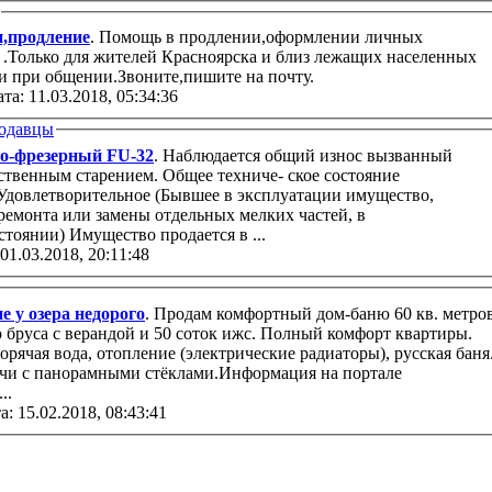
,продление
. Помощь в продлении,оформлении личных
.Только для жителей Красноярска и близ лежащих населенных
и при общении.Звоните,пишите на почту.
та: 11.03.2018, 05:34:36
одавцы
о-фрезерный FU-32
. Наблюдается общий износ вызванный
ственным старением. Общее техниче- ское состояние
 Удовлетворительное (Бывшее в эксплуатации имущество,
ремонта или замены отдельных мелких частей, в
работоспособном со- стоянии) Имущество продается в ...
 01.03.2018, 20:11:48
е у озера недорого
. Продам комфортный дом-баню 60 кв. метро
ры.
чи с панорамными стёклами.Информация на портале
..
а: 15.02.2018, 08:43:41