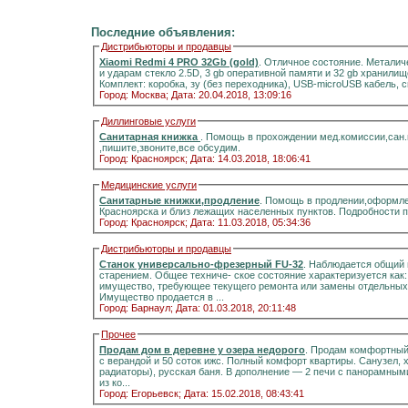
Последние объявления:
Дистрибьюторы и продавцы
Xiaomi Redmi 4 PRO 32Gb (gold)
. Отличное состояние. Металич
и ударам стекло 2.5D, 3 gb оперативной памяти и 32 gb хранилищ
Комплект: коробка, зу (без переходника), USB-microUSB кабель, 
Город: Москва;
Дата: 20.04.2018, 13:09:16
Диллинговые услуги
Санитарная книжка
. Помощь в прохождении мед.комиссии,сан
,пишите,звоните,все обсудим.
Город: Красноярск;
Дата: 14.03.2018, 18:06:41
Медицинские услуги
Санитарные книжки,продление
. Помощь в продлении,оформле
Красноярска и близ лежащих населенных пунктов. Подробности 
Город: Красноярск;
Дата: 11.03.2018, 05:34:36
Дистрибьюторы и продавцы
Станок универсально-фрезерный FU-32
. Наблюдается общий 
старением. Общее техниче- ское состояние характеризуется как
имущество, требующее текущего ремонта или замены отдельных 
Имущество продается в ...
Город: Барнаул;
Дата: 01.03.2018, 20:11:48
Прочее
Продам дом в деревне у озера недорого
. Продам комфортный д
с верандой и 50 соток ижс. Полный комфорт квартиры. Санузел, холодная и горячая вода, отоплени
радиаторы), русская баня. В дополнение — 2 печи с панорамными стёклами.Информация на портале домиклайт.Вода
из ко...
Город: Егорьевск;
Дата: 15.02.2018, 08:43:41