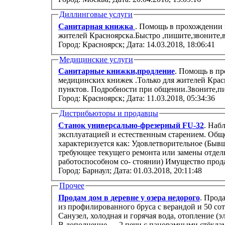
Диллинговые услуги
Санитарная книжка
. Помощь в прохождении 
жителей Красноярска.Быстро ,пишите,звоните,в
Город: Красноярск;
Дата: 14.03.2018, 18:06:41
Медицинские услуги
Санитарные книжки,продление
. Помощь в п
медицинских книжек .Только для жителей Крас
пунктов. Подробности при общении.Звоните,пи
Город: Красноярск;
Дата: 11.03.2018, 05:34:36
Дистрибьюторы и продавцы
Станок универсально-фрезерный FU-32
. Наб
эксплуатацией и естественным старением. Обще
характеризуется как: Удовлетворительное (Быв
требующее текущего ремонта или замены отдел
работоспособном со- стоянии) Имущес
Город: Барнаул;
Дата: 01.03.2018, 20:11:48
Прочее
Продам дом в деревне у озера недорого
. Прод
из профилированного бруса с верандой и 50 соток ижс. Полный комфорт квартиры.
Санузел, холодная и горячая вода, отопление (электрические радиаторы), русская баня.
В дополнение — 2 печи с панорамными стёкла