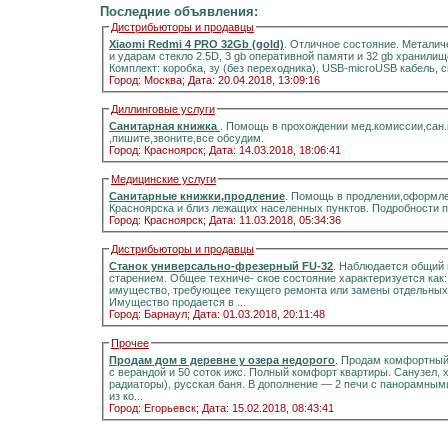
Последние объявления:
Дистрибьюторы и продавцы
Xiaomi Redmi 4 PRO 32Gb (gold)
. Отличное состояние. Металич
и ударам стекло 2.5D, 3 gb оперативной памяти и 32 gb хранилищ
Комплект: коробка, зу (без переходника), USB-microUSB кабель, 
Город: Москва;
Дата: 20.04.2018, 13:09:16
Диллинговые услуги
Санитарная книжка
. Помощь в прохождении мед.комиссии,сан
,пишите,звоните,все обсудим.
Город: Красноярск;
Дата: 14.03.2018, 18:06:41
Медицинские услуги
Санитарные книжки,продление
. Помощь в продлении,оформле
Красноярска и близ лежащих населенных пунктов. Подробности 
Город: Красноярск;
Дата: 11.03.2018, 05:34:36
Дистрибьюторы и продавцы
Станок универсально-фрезерный FU-32
. Наблюдается общий 
старением. Общее техниче- ское состояние характеризуется как
имущество, требующее текущего ремонта или замены отдельных 
Имущество продается в ...
Город: Барнаул;
Дата: 01.03.2018, 20:11:48
Прочее
Продам дом в деревне у озера недорого
. Продам комфортный д
с верандой и 50 соток ижс. Полный комфорт квартиры. Санузел, холодная и горячая вода, отоплени
радиаторы), русская баня. В дополнение — 2 печи с панорамными стёклами.Информация на портале домиклайт.Вода
из ко...
Город: Егорьевск;
Дата: 15.02.2018, 08:43:41