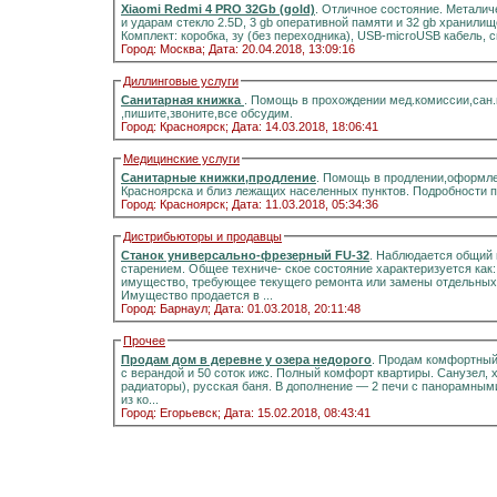
Xiaomi Redmi 4 PRO 32Gb (gold)
. Отличное состояние. Металич
и ударам стекло 2.5D, 3 gb оперативной памяти и 32 gb хранилищ
Комплект: коробка, зу (без переходника), USB-microUSB кабель, 
Город: Москва;
Дата: 20.04.2018, 13:09:16
Диллинговые услуги
Санитарная книжка
. Помощь в прохождении мед.комиссии,сан
,пишите,звоните,все обсудим.
Город: Красноярск;
Дата: 14.03.2018, 18:06:41
Медицинские услуги
Санитарные книжки,продление
. Помощь в продлении,оформле
Красноярска и близ лежащих населенных пунктов. Подробности 
Город: Красноярск;
Дата: 11.03.2018, 05:34:36
Дистрибьюторы и продавцы
Станок универсально-фрезерный FU-32
. Наблюдается общий 
старением. Общее техниче- ское состояние характеризуется как
имущество, требующее текущего ремонта или замены отдельных 
Имущество продается в ...
Город: Барнаул;
Дата: 01.03.2018, 20:11:48
Прочее
Продам дом в деревне у озера недорого
. Продам комфортный д
с верандой и 50 соток ижс. Полный комфорт квартиры. Санузел, холодная и горячая вода, отоплени
радиаторы), русская баня. В дополнение — 2 печи с панорамными стёклами.Информация на портале домиклайт.Вода
из ко...
Город: Егорьевск;
Дата: 15.02.2018, 08:43:41