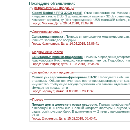
Последние объявления:
Дистрибьюторы и продавцы
Xiaomi Redmi 4 PRO 32Gb (gold)
. Отличное состояние. Металич
и ударам стекло 2.5D, 3 gb оперативной памяти и 32 gb хранилищ
Комплект: коробка, зу (без переходника), USB-microUSB кабель, 
Город: Москва;
Дата: 20.04.2018, 13:09:16
Диллинговые услуги
Санитарная книжка
. Помощь в прохождении мед.комиссии,сан
,пишите,звоните,все обсудим.
Город: Красноярск;
Дата: 14.03.2018, 18:06:41
Медицинские услуги
Санитарные книжки,продление
. Помощь в продлении,оформле
Красноярска и близ лежащих населенных пунктов. Подробности 
Город: Красноярск;
Дата: 11.03.2018, 05:34:36
Дистрибьюторы и продавцы
Станок универсально-фрезерный FU-32
. Наблюдается общий 
старением. Общее техниче- ское состояние характеризуется как
имущество, требующее текущего ремонта или замены отдельных 
Имущество продается в ...
Город: Барнаул;
Дата: 01.03.2018, 20:11:48
Прочее
Продам дом в деревне у озера недорого
. Продам комфортный д
с верандой и 50 соток ижс. Полный комфорт квартиры. Санузел, холодная и горячая вода, отоплени
радиаторы), русская баня. В дополнение — 2 печи с панорамными стёклами.Информация на портале домиклайт.Вода
из ко...
Город: Егорьевск;
Дата: 15.02.2018, 08:43:41