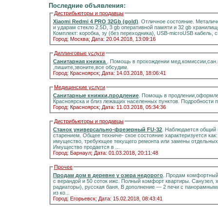
Последние объявления:
Дистрибьюторы и продавцы
Xiaomi Redmi 4 PRO 32Gb (gold)
. Отличное состояние. Металич
и ударам стекло 2.5D, 3 gb оперативной памяти и 32 gb хранилищ
Комплект: коробка, зу (без переходника), USB-microUSB кабель, 
Город: Москва;
Дата: 20.04.2018, 13:09:16
Диллинговые услуги
Санитарная книжка
. Помощь в прохождении мед.комиссии,сан
,пишите,звоните,все обсудим.
Город: Красноярск;
Дата: 14.03.2018, 18:06:41
Медицинские услуги
Санитарные книжки,продление
. Помощь в продлении,оформле
Красноярска и близ лежащих населенных пунктов. Подробности 
Город: Красноярск;
Дата: 11.03.2018, 05:34:36
Дистрибьюторы и продавцы
Станок универсально-фрезерный FU-32
. Наблюдается общий 
старением. Общее техниче- ское состояние характеризуется как
имущество, требующее текущего ремонта или замены отдельных 
Имущество продается в ...
Город: Барнаул;
Дата: 01.03.2018, 20:11:48
Прочее
Продам дом в деревне у озера недорого
. Продам комфортный д
с верандой и 50 соток ижс. Полный комфорт квартиры. Санузел, холодная и горячая вода, отоплени
радиаторы), русская баня. В дополнение — 2 печи с панорамными стёклами.Информация на портале домиклайт.Вода
из ко...
Город: Егорьевск;
Дата: 15.02.2018, 08:43:41