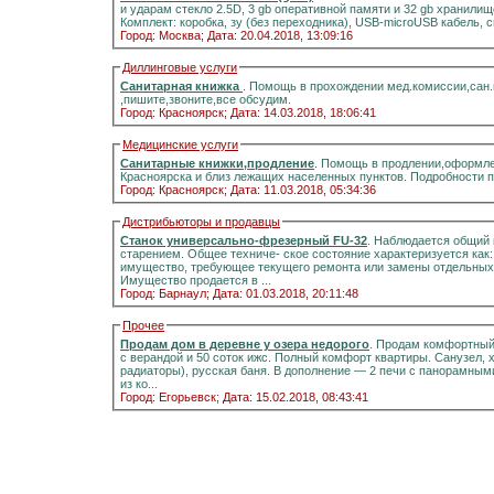
и ударам стекло 2.5D, 3 gb оперативной памяти и 32 gb хранилищ
Комплект: коробка, зу (без переходника), USB-microUSB кабель, 
Город: Москва;
Дата: 20.04.2018, 13:09:16
Диллинговые услуги
Санитарная книжка
. Помощь в прохождении мед.комиссии,сан
,пишите,звоните,все обсудим.
Город: Красноярск;
Дата: 14.03.2018, 18:06:41
Медицинские услуги
Санитарные книжки,продление
. Помощь в продлении,оформле
Красноярска и близ лежащих населенных пунктов. Подробности 
Город: Красноярск;
Дата: 11.03.2018, 05:34:36
Дистрибьюторы и продавцы
Станок универсально-фрезерный FU-32
. Наблюдается общий 
старением. Общее техниче- ское состояние характеризуется как
имущество, требующее текущего ремонта или замены отдельных 
Имущество продается в ...
Город: Барнаул;
Дата: 01.03.2018, 20:11:48
Прочее
Продам дом в деревне у озера недорого
. Продам комфортный д
с верандой и 50 соток ижс. Полный комфорт квартиры. Санузел, холодная и горячая вода, отоплени
радиаторы), русская баня. В дополнение — 2 печи с панорамными стёклами.Информация на портале домиклайт.Вода
из ко...
Город: Егорьевск;
Дата: 15.02.2018, 08:43:41